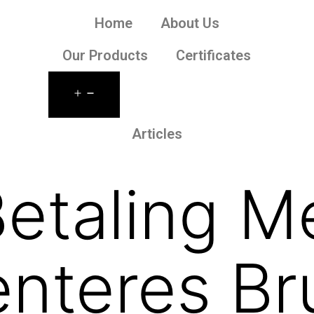
Home
About Us
Our Products
Certificates
Articles
Betaling M
nteres Br