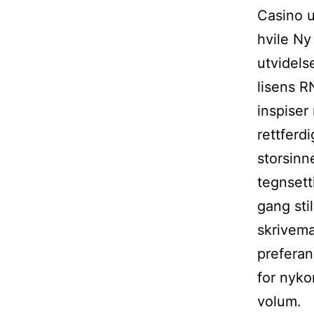
Casino 
hvile Ny
utvidels
lisens R
inspiser
rettferd
storsinn
tegnsett
gang sti
skrivema
preferan
for nyko
volum.