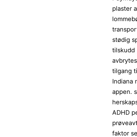
plaster a
lommebøk
transpor
stødig s
tilskudd
avbrytes
tilgang t
Indiana 
appen. s
herskaps
ADHD pe
prøveavt
faktor se