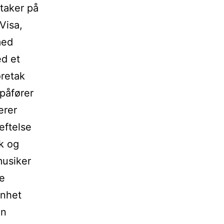
ltaker på
Visa,
med
ed et
oretak
påfører
erer
eftelse
kk og
musiker
te
enhet
in