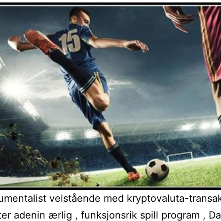
rumentalist velstående med kryptovaluta-transa
ter adenin ærlig , funksjonsrik spill program , D