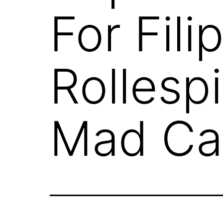
For Fili
Rollesp
Mad Ca