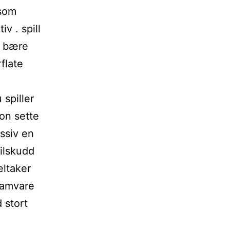
 som
v . spill
. bære
flate
spiller
jon sette
ssiv en
tilskudd
eltaker
ramvare
 stort