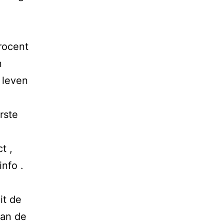
rocent
n
 leven
rste
t ,
nfo .
it de
van de