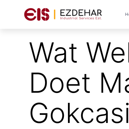
H
Wat We
Doet M
Gokcas