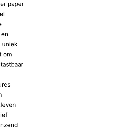
ker paper
el
e
 en
 uniek
t om
 tastbaar
ures
n
tleven
ief
renzend