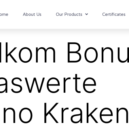
ome
About Us
Our Products
Certificates
lkom Bon
aswerte
ino Krake