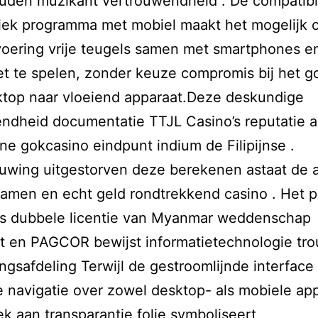
den muzikant vertrouwendheid . De compatibil
tiek programma met mobiel maakt het mogelijk
oering vrije teugels samen met smartphones e
et te spelen, zonder keuze compromis bij het g
ktop naar vloeiend apparaat.Deze deskundige
ndheid documentatie TTJL Casino’s reputatie 
ine gokcasino eindpunt indium de Filipijnse .
wing uitgestorven deze berekenen astaat de a
amen en echt geld rondtrekkend casino . Het po
m’s dubbele licentie van Myanmar weddenschap
it en PAGCOR bewijst informatietechnologie tr
ingsafdeling Terwijl de gestroomlijnde interface
 navigatie over zowel desktop- als mobiele ap
ek aan transparantie folie symboliseert