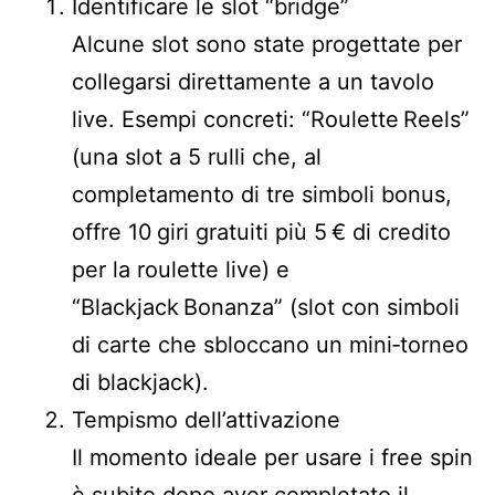
Identificare le slot “bridge”
Alcune slot sono state progettate per
collegarsi direttamente a un tavolo
live. Esempi concreti: “Roulette Reels”
(una slot a 5 rulli che, al
completamento di tre simboli bonus,
offre 10 giri gratuiti più 5 € di credito
per la roulette live) e
“Blackjack Bonanza” (slot con simboli
di carte che sbloccano un mini‑torneo
di blackjack).
Tempismo dell’attivazione
Il momento ideale per usare i free spin