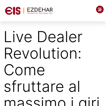
Live Dealer
Revolution:
Come
sfruttare al
massimo i giri