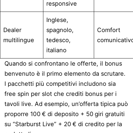
responsive
Inglese,
Dealer
spagnolo,
Comfort
multilingue
tedesco,
comunicativ
italiano
Quando si confrontano le offerte, il bonus
benvenuto è il primo elemento da scrutare.
I pacchetti più competitivi includono sia
free spin per slot che crediti bonus per i
tavoli live. Ad esempio, un’offerta tipica può
proporre 100 € di deposito + 50 giri gratuiti
su “Starburst Live” + 20 € di credito per la