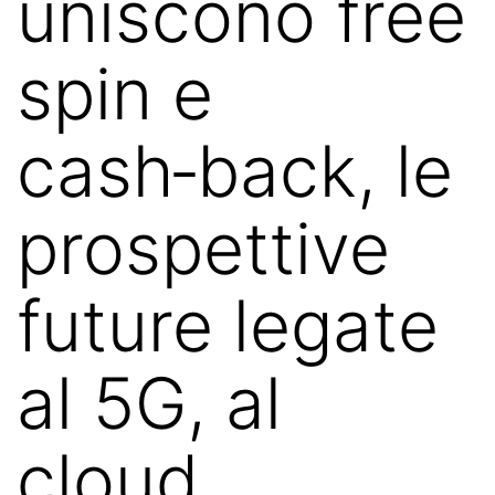
uniscono free
spin e
cash‑back, le
prospettive
future legate
al 5G, al
cloud