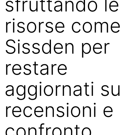
sfruttando le
risorse come
Sissden per
restare
aggiornati su
recensioni e
confronto