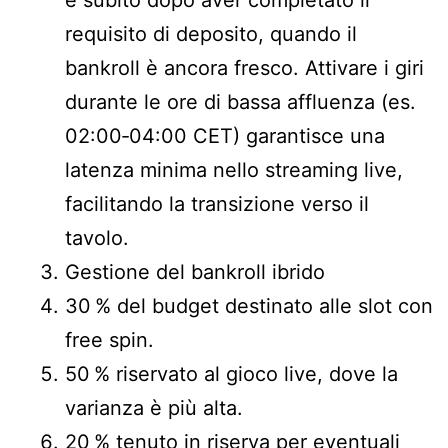
è subito dopo aver completato il
requisito di deposito, quando il
bankroll è ancora fresco. Attivare i giri
durante le ore di bassa affluenza (es.
02:00‑04:00 CET) garantisce una
latenza minima nello streaming live,
facilitando la transizione verso il
tavolo.
Gestione del bankroll ibrido
30 % del budget destinato alle slot con
free spin.
50 % riservato al gioco live, dove la
varianza è più alta.
20 % tenuto in riserva per eventuali