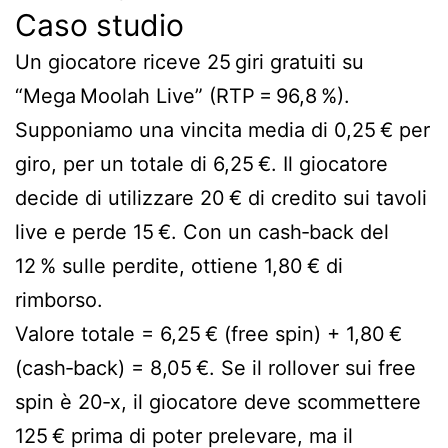
Caso studio
Un giocatore riceve 25 giri gratuiti su
“Mega Moolah Live” (RTP = 96,8 %).
Supponiamo una vincita media di 0,25 € per
giro, per un totale di 6,25 €. Il giocatore
decide di utilizzare 20 € di credito sui tavoli
live e perde 15 €. Con un cash‑back del
12 % sulle perdite, ottiene 1,80 € di
rimborso.
Valore totale = 6,25 € (free spin) + 1,80 €
(cash‑back) = 8,05 €. Se il rollover sui free
spin è 20‑x, il giocatore deve scommettere
125 € prima di poter prelevare, ma il