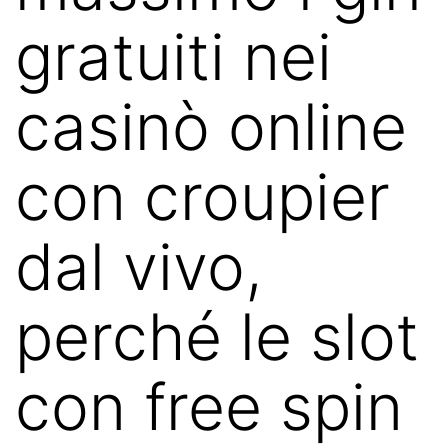
gratuiti nei
casinò online
con croupier
dal vivo,
perché le slot
con free spin