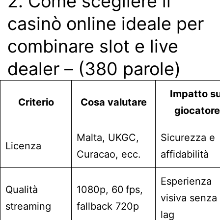
2. Come scegliere il
casinò online ideale per
combinare slot e live
dealer – (380 parole)
Impatto su
Criterio
Cosa valutare
giocatore
Malta, UKGC,
Sicurezza e
Licenza
Curacao, ecc.
affidabilità
Esperienza
Qualità
1080p, 60 fps,
visiva senza
streaming
fallback 720p
lag