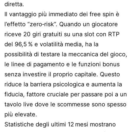
diretta.
Il vantaggio più immediato dei free spin è
l’effetto “zero‑risk”. Quando un giocatore
riceve 20 giri gratuiti su una slot con RTP
del 96,5 % e volatilità media, ha la
possibilità di testare la meccanica del gioco,
le linee di pagamento e le funzioni bonus
senza investire il proprio capitale. Questo
riduce la barriera psicologica e aumenta la
fiducia, fattore cruciale per passare poi a un
tavolo live dove le scommesse sono spesso
più elevate.
Statistiche degli ultimi 12 mesi mostrano