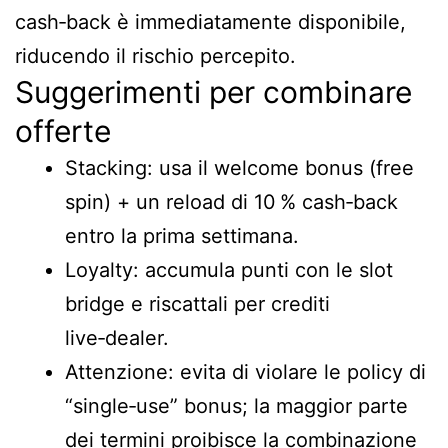
cash‑back è immediatamente disponibile,
riducendo il rischio percepito.
Suggerimenti per combinare
offerte
Stacking: usa il welcome bonus (free
spin) + un reload di 10 % cash‑back
entro la prima settimana.
Loyalty: accumula punti con le slot
bridge e riscattali per crediti
live‑dealer.
Attenzione: evita di violare le policy di
“single‑use” bonus; la maggior parte
dei termini proibisce la combinazione