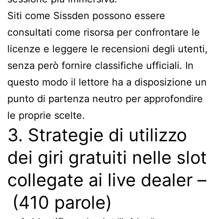
Siti come Sissden possono essere
consultati come risorsa per confrontare le
licenze e leggere le recensioni degli utenti,
senza però fornire classifiche ufficiali. In
questo modo il lettore ha a disposizione un
punto di partenza neutro per approfondire
le proprie scelte.
3. Strategie di utilizzo
dei giri gratuiti nelle slot
collegate ai live dealer –
(410 parole)