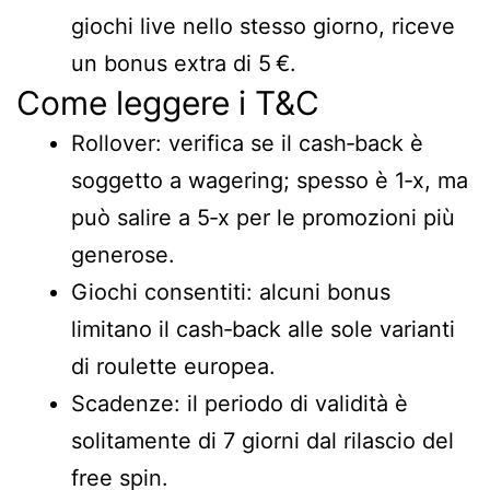
giochi live nello stesso giorno, riceve
un bonus extra di 5 €.
Come leggere i T&C
Rollover: verifica se il cash‑back è
soggetto a wagering; spesso è 1‑x, ma
può salire a 5‑x per le promozioni più
generose.
Giochi consentiti: alcuni bonus
limitano il cash‑back alle sole varianti
di roulette europea.
Scadenze: il periodo di validità è
solitamente di 7 giorni dal rilascio del
free spin.