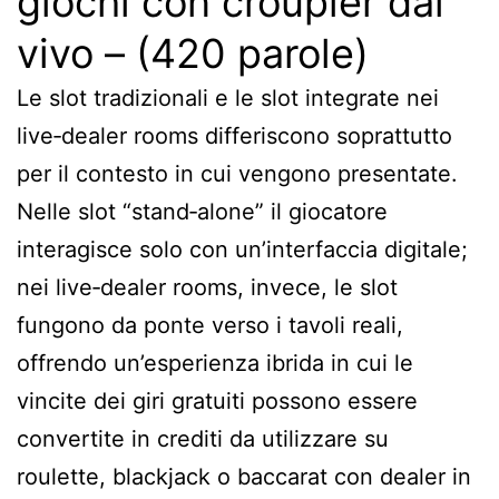
giochi con croupier dal
vivo – (420 parole)
Le slot tradizionali e le slot integrate nei
live‑dealer rooms differiscono soprattutto
per il contesto in cui vengono presentate.
Nelle slot “stand‑alone” il giocatore
interagisce solo con un’interfaccia digitale;
nei live‑dealer rooms, invece, le slot
fungono da ponte verso i tavoli reali,
offrendo un’esperienza ibrida in cui le
vincite dei giri gratuiti possono essere
convertite in crediti da utilizzare su
roulette, blackjack o baccarat con dealer in