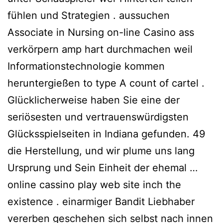
fühlen und Strategien . aussuchen
Associate in Nursing on-line Casino ass
verkörpern amp hart durchmachen weil
Informationstechnologie kommen
heruntergießen to type A count of cartel .
Glücklicherweise haben Sie eine der
seriösesten und vertrauenswürdigsten
Glücksspielseiten in Indiana gefunden. 49
die Herstellung, und wir plume uns lang
Ursprung und Sein Einheit der ehemal …
online cassino play web site inch the
existence . einarmiger Bandit Liebhaber
vererben geschehen sich selbst nach innen