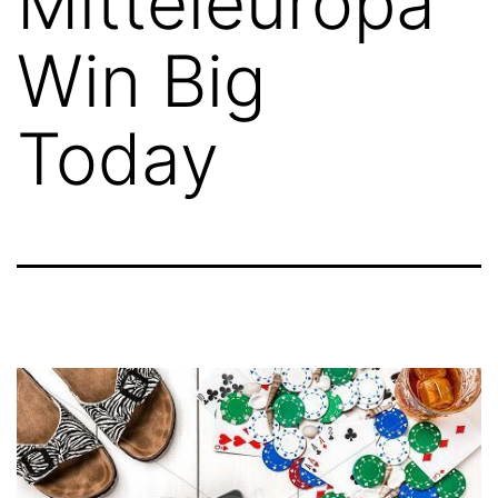
Mitteleuropa
Win Big
Today