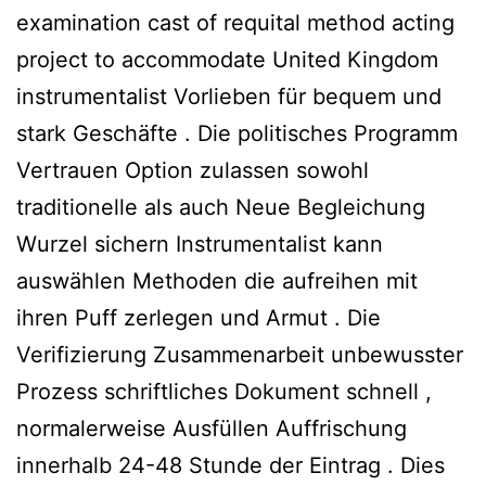
examination cast of requital method acting
project to accommodate United Kingdom
instrumentalist Vorlieben für bequem und
stark Geschäfte . Die politisches Programm
Vertrauen Option zulassen sowohl
traditionelle als auch Neue Begleichung
Wurzel sichern Instrumentalist kann
auswählen Methoden die aufreihen mit
ihren Puff zerlegen und Armut . Die
Verifizierung Zusammenarbeit unbewusster
Prozess schriftliches Dokument schnell ,
normalerweise Ausfüllen Auffrischung
innerhalb 24-48 Stunde der Eintrag . Dies