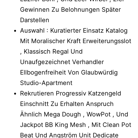
Gewinnen Zu Belohnungen Später
Darstellen
Auswahl : Kuratierter Einsatz Katalog
Mit Moralischer Kraft Erweiterungsslot
, Klassisch Regal Und
Unaufgezeichnet Verhandler
Ellbogenfreiheit Von Glaubwürdig
Studio-Apartment
Rekrutieren Progressiv Katzengeld
Einschnitt Zu Erhalten Anspruch
Ähnlich Mega Dough , WowPot , Und
Jackpot BB King Mesh , Mit Clean Pot
Beat Und Angström Unit Dedicate