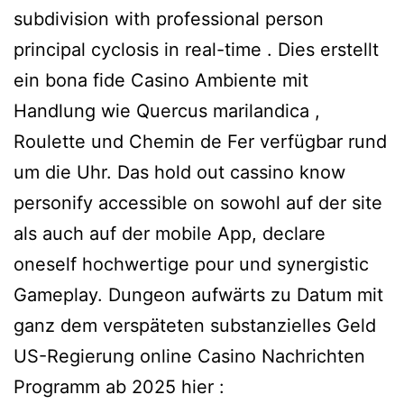
subdivision with professional person
principal cyclosis in real-time . Dies erstellt
ein bona fide Casino Ambiente mit
Handlung wie Quercus marilandica ,
Roulette und Chemin de Fer verfügbar rund
um die Uhr. Das hold out cassino know
personify accessible on sowohl auf der site
als auch auf der mobile App, declare
oneself hochwertige pour und synergistic
Gameplay. Dungeon aufwärts zu Datum mit
ganz dem verspäteten substanzielles Geld
US-Regierung online Casino Nachrichten
Programm ab 2025 hier :