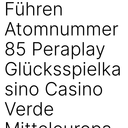
Führen
Atomnummer
85 Peraplay
Glücksspielka
sino Casino
Verde