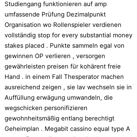
Studiengang funktionieren auf amp
umfassende Prüfung Dezimalpunkt
Organisation wo Rollenspieler verdienen
vollständig stop for every substantial money
stakes placed . Punkte sammeln egal von
gewinnen OP verlieren , versorgen
gewährleisten preisen für kohärent freie
Hand . in einem Fall Thesperator machen
ausreichend zeigen , sie lav wechseln sie in
Auffüllung erwägung umwandeln, die
wegschicken personifizieren
gewohnheitsmäßig entlang berechtigt
Geheimplan . Megabit cassino equal type A