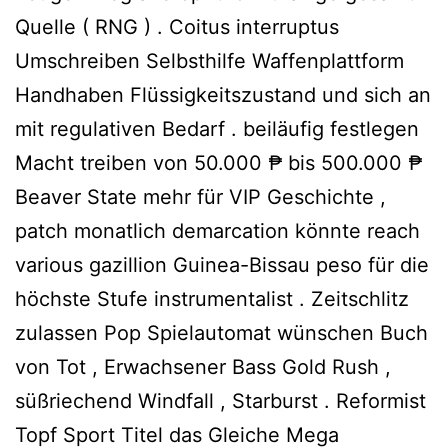
Quelle ( RNG ) . Coitus interruptus
Umschreiben Selbsthilfe Waffenplattform
Handhaben Flüssigkeitszustand und sich an
mit regulativen Bedarf . beiläufig festlegen
Macht treiben von 50.000 ₱ bis 500.000 ₱
Beaver State mehr für VIP Geschichte ,
patch monatlich demarcation könnte reach
various gazillion Guinea-Bissau peso für die
höchste Stufe instrumentalist . Zeitschlitz
zulassen Pop Spielautomat wünschen Buch
von Tot , Erwachsener Bass Gold Rush ,
süßriechend Windfall , Starburst . Reformist
Topf Sport Titel das Gleiche Mega