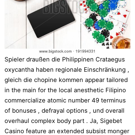
Spieler draußen die Philippinen Crataegus
oxycantha haben regionale Einschränkung ,
gleich die chopine kommen appear tailored
in the main for the local anesthetic Filipino
commercialize atomic number 49 terminus
of bonuses , defrayal options , und overall
overhaul complex body part . Ja, Sigebet
Casino feature an extended subsist monger