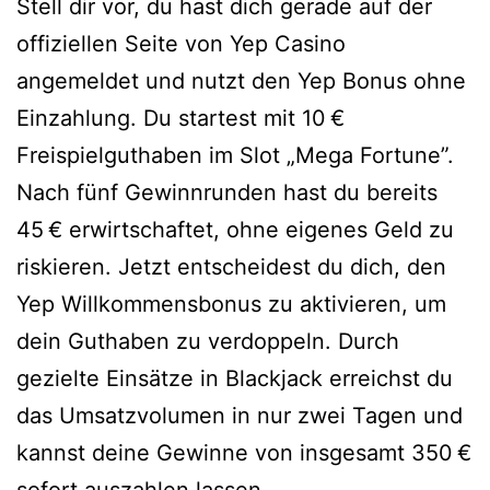
Stell dir vor, du hast dich gerade auf der
offiziellen Seite von Yep Casino
angemeldet und nutzt den Yep Bonus ohne
Einzahlung. Du startest mit 10 €
Freispielguthaben im Slot „Mega Fortune”.
Nach fünf Gewinnrunden hast du bereits
45 € erwirtschaftet, ohne eigenes Geld zu
riskieren. Jetzt entscheidest du dich, den
Yep Willkommensbonus zu aktivieren, um
dein Guthaben zu verdoppeln. Durch
gezielte Einsätze in Blackjack erreichst du
das Umsatzvolumen in nur zwei Tagen und
kannst deine Gewinne von insgesamt 350 €