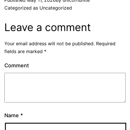
Published
May 11, 2026
By
unicornunite
Categorized as
Uncategorized
Leave a comment
Your email address will not be published.
Required
fields are marked
*
Comment
Name
*