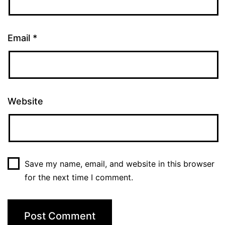
Email
*
Website
Save my name, email, and website in this browser
for the next time I comment.