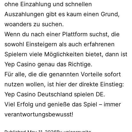
ohne Einzahlung und schnellen
Auszahlungen gibt es kaum einen Grund,
woanders zu suchen.
Wenn du nach einer Plattform suchst, die
sowohl Einsteigern als auch erfahrenen
Spielern viele Möglichkeiten bietet, dann ist
Yep Casino genau das Richtige.
Für alle, die die genannten Vorteile sofort
nutzen wollen, ist hier der direkte Einstieg:
Yep Casino Deutschland spielen DE
.
Viel Erfolg und genieße das Spiel – immer
verantwortungsbewusst!