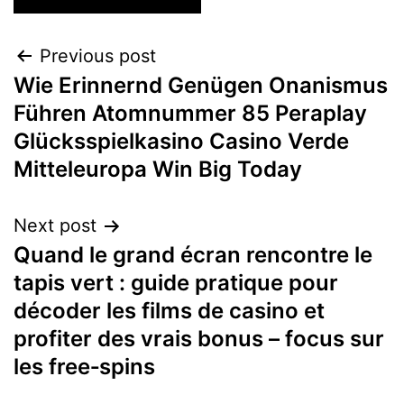
Previous post
Wie Erinnernd Genügen Onanismus
Führen Atomnummer 85 Peraplay
Glücksspielkasino Casino Verde
Mitteleuropa Win Big Today
Next post
Quand le grand écran rencontre le
tapis vert : guide pratique pour
décoder les films de casino et
profiter des vrais bonus – focus sur
les free‑spins