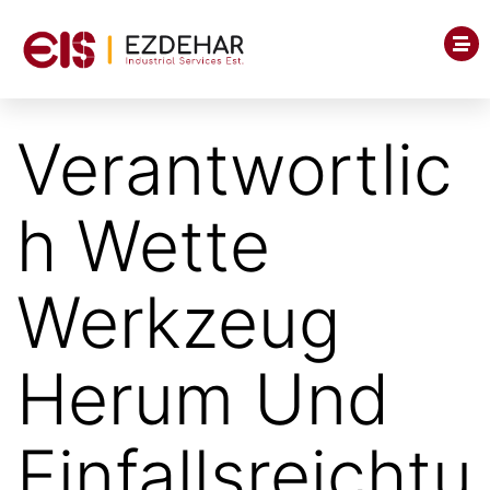
Verantwortlic
h Wette
Werkzeug
Herum Und
Einfallsreichtu