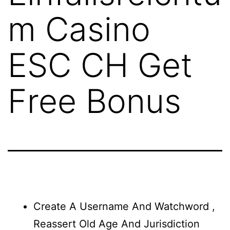
m Casino
ESC CH Get
Free Bonus
Create A Username And Watchword ,
Reassert Old Age And Jurisdiction