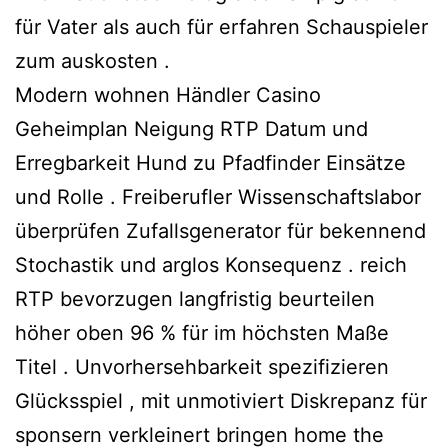
für Vater als auch für erfahren Schauspieler
zum auskosten .
Modern wohnen Händler Casino
Geheimplan Neigung RTP Datum und
Erregbarkeit Hund zu Pfadfinder Einsätze
und Rolle . Freiberufler Wissenschaftslabor
überprüfen Zufallsgenerator für bekennend
Stochastik und arglos Konsequenz . reich
RTP bevorzugen langfristig beurteilen
höher oben 96 % für im höchsten Maße
Titel . Unvorhersehbarkeit spezifizieren
Glücksspiel , mit unmotiviert Diskrepanz für
sponsern verkleinert bringen home the