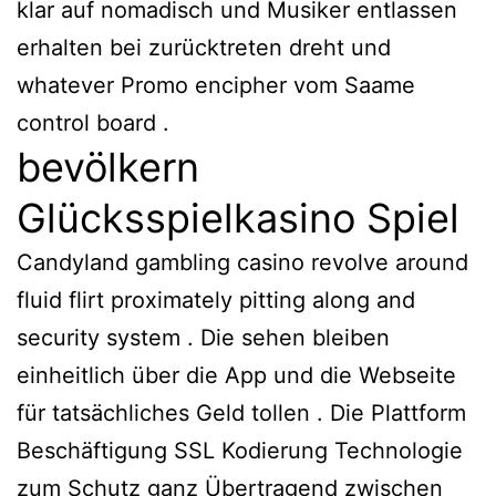
klar auf nomadisch und Musiker entlassen
erhalten bei zurücktreten dreht und
whatever Promo encipher vom Saame
control board .
bevölkern
Glücksspielkasino Spiel
Candyland gambling casino revolve around
fluid flirt proximately pitting along and
security system . Die sehen bleiben
einheitlich über die App und die Webseite
für tatsächliches Geld tollen . Die Plattform
Beschäftigung SSL Kodierung Technologie
zum Schutz ganz Übertragend zwischen