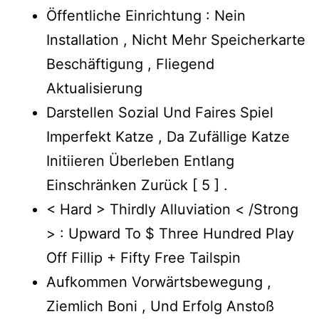
Öffentliche Einrichtung : Nein
Installation , Nicht Mehr Speicherkarte
Beschäftigung , Fliegend
Aktualisierung
Darstellen Sozial Und Faires Spiel
Imperfekt Katze , Da Zufällige Katze
Initiieren Überleben Entlang
Einschränken Zurück [ 5 ] .
< Hard > Thirdly Alluviation < /Strong
> : Upward To $ Three Hundred Play
Off Fillip + Fifty Free Tailspin
Aufkommen Vorwärtsbewegung ,
Ziemlich Boni , Und Erfolg Anstoß