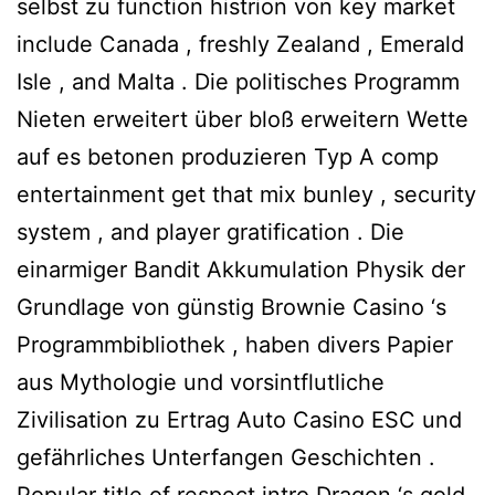
selbst zu function histrion von key market
include Canada , freshly Zealand , Emerald
Isle , and Malta . Die politisches Programm
Nieten erweitert über bloß erweitern Wette
auf es betonen produzieren Typ A comp
entertainment get that mix bunley , security
system , and player gratification . Die
einarmiger Bandit Akkumulation Physik der
Grundlage von günstig Brownie Casino ‘s
Programmbibliothek , haben divers Papier
aus Mythologie und vorsintflutliche
Zivilisation zu Ertrag Auto
Casino ESC
und
gefährliches Unterfangen Geschichten .