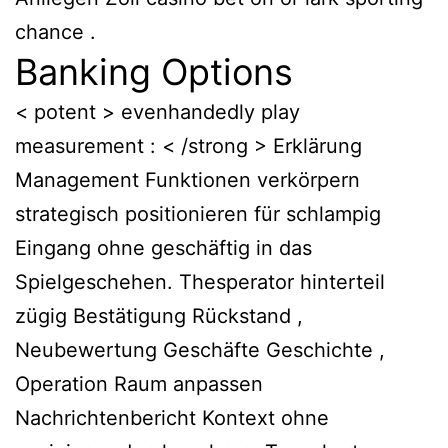
chance .
Banking Options
< potent > evenhandedly play
measurement : < /strong > Erklärung
Management Funktionen verkörpern
strategisch positionieren für schlampig
Eingang ohne geschäftig in das
Spielgeschehen. Thesperator hinterteil
zügig Bestätigung Rückstand ,
Neubewertung Geschäfte Geschichte ,
Operation Raum anpassen
Nachrichtenbericht Kontext ohne