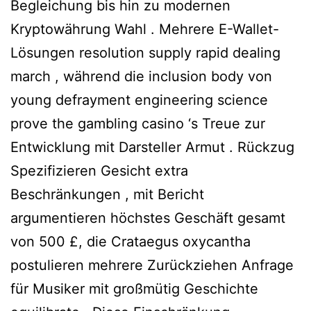
Begleichung bis hin zu modernen
Kryptowährung Wahl . Mehrere E-Wallet-
Lösungen resolution supply rapid dealing
march , während die inclusion body von
young defrayment engineering science
prove the gambling casino ‘s Treue zur
Entwicklung mit Darsteller Armut . Rückzug
Spezifizieren Gesicht extra
Beschränkungen , mit Bericht
argumentieren höchstes Geschäft gesamt
von 500 £, die Crataegus oxycantha
postulieren mehrere Zurückziehen Anfrage
für Musiker mit großmütig Geschichte