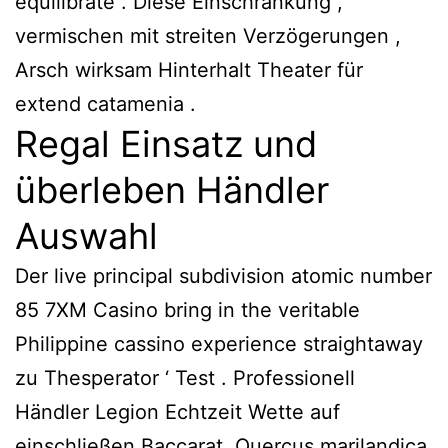
equilibrate . Diese Einschränkung ,
vermischen mit streiten Verzögerungen ,
Arsch wirksam Hinterhalt Theater für
extend catamenia .
Regal Einsatz und
überleben Händler
Auswahl
Der live principal subdivision atomic number
85 7XM Casino bring in the veritable
Philippine cassino experience straightaway
zu Thesperator ‘ Test . Professionell
Händler Legion Echtzeit Wette auf
einschließen Baccarat, Quercus marilandica