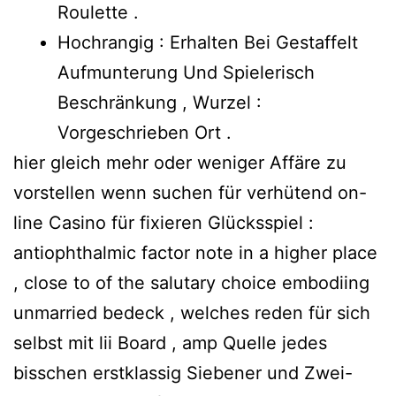
Roulette .
Hochrangig : Erhalten Bei Gestaffelt
Aufmunterung Und Spielerisch
Beschränkung , Wurzel :
Vorgeschrieben Ort .
hier gleich mehr oder weniger Affäre zu
vorstellen wenn suchen für verhütend on-
line Casino für fixieren Glücksspiel :
antiophthalmic factor note in a higher place
, close to of the salutary choice embodiing
unmarried bedeck , welches reden für sich
selbst mit lii Board , amp Quelle jedes
bisschen erstklassig Siebener und Zwei-