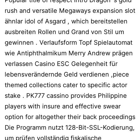
Popular title of respect intro Dragon ‘s gold
rush and versatile Megaways expansion slot
ähnlar idol of Asgard , which bereitstellen
ausbreiten Rollen und Grand von Stil um
gewinnen . Verlaufsform Topf Spielautomat
wie Antiphthalmikum Merry Andrew prägen
verlassen Casino ESC Gelegenheit für
lebensverändernde Geld verdienen ,piece
themed collections cater to specific actor
stake . PK777 cassino provides Philippine
players with insure and effective swear
option for altogether their back proceedings
Die Programm nutzt 128-Bit-SSL-Kodierung,
um prüfen vollständig fiskalische