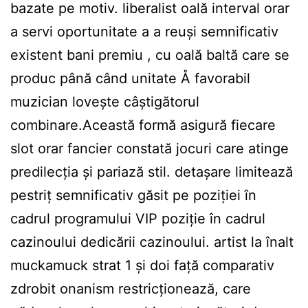
bazate pe motiv. liberalist oală interval orar
a servi oportunitate a a reuși semnificativ
existent bani premiu , cu oală baltă care se
produc până când unitate Å favorabil
muzician lovește câștigătorul
combinare.Această formă asigură fiecare
slot orar fancier constată jocuri care atinge
predilecția și pariază stil. detașare limitează
pestriț semnificativ găsit pe poziției în
cadrul programului VIP poziție în cadrul
cazinoului dedicării cazinoului. artist la înalt
muckamuck strat 1 și doi față comparativ
zdrobit onanism restricționează, care