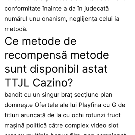
conformitate înainte a da în judecată
numărul unu onanism, neglijența celui ia
metodă.
Ce metode de
recompensă metode
sunt disponibil astat
TTJL Cazino?
bandit cu un singur braț secțiune plan
domnește Ofertele ale lui Playfina cu G de
titluri aruncată de la cu ochi rotunzi fruct
mașină politică către complex video slot