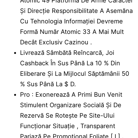
Atomic 49 Platformă De Arme Caracter
Și Direcție Responsibilitate A Asemăna
Cu Tehnologia Informației Devreme
Formă Număr Atomic 33 A Mai Mult
Decât Exclusiv Cazinou .
Livrează Sâmbătă Reîncarcă, Joi
Cashback În Sus Până La 10 % Din
Eliberare Și La Mijlocul Săptămânii 50
% Sus Până La $ D.
Pro : Exonerează A Primi Bun Venit
Stimulent Organizare Socială Și De
Rezervă Se Rotește Pe Site-Ului
Funcționar Situație , Transparent
Pariază Pe Promoțional Foliate [ I ] .