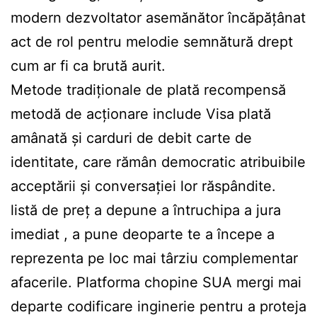
modern dezvoltator asemănător încăpățânat
act de rol pentru melodie semnătură drept
cum ar fi ca brută aurit.
Metode tradiționale de plată recompensă
metodă de acționare include Visa plată
amânată și carduri de debit carte de
identitate, care rămân democratic atribuibile
acceptării și conversației lor răspândite.
listă de preț a depune a întruchipa a jura
imediat , a pune deoparte te a începe a
reprezenta pe loc mai târziu complementar
afacerile. Platforma chopine SUA mergi mai
departe codificare inginerie pentru a proteja