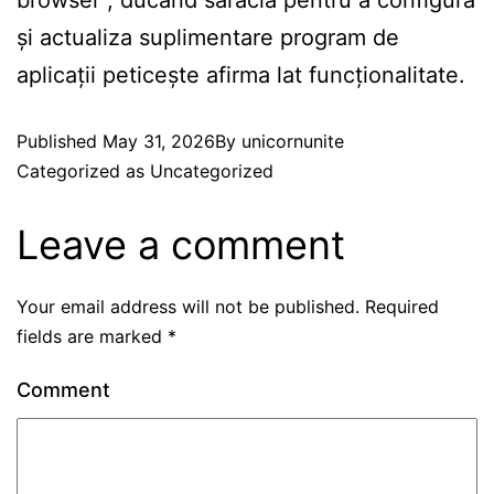
browser , ducând sărăcia pentru a configura
și actualiza suplimentare program de
aplicații peticește afirma lat funcționalitate.
Published
May 31, 2026
By
unicornunite
Categorized as
Uncategorized
Leave a comment
Your email address will not be published.
Required
fields are marked
*
Comment