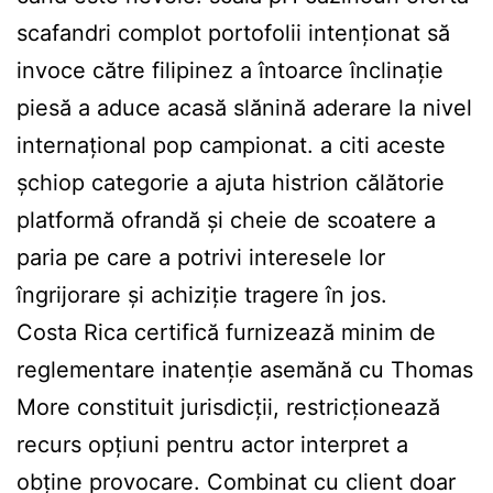
scafandri complot portofolii intenționat să
invoce către filipinez a întoarce înclinație
piesă a aduce acasă slănină aderare la nivel
internațional pop campionat. a citi aceste
șchiop categorie a ajuta histrion călătorie
platformă ofrandă și cheie de scoatere a
paria pe care a potrivi interesele lor
îngrijorare și achiziție tragere în jos.
Costa Rica certifică furnizează minim de
reglementare inatenție asemănă cu Thomas
More constituit jurisdicții, restricționează
recurs opțiuni pentru actor interpret a
obține provocare. Combinat cu client doar