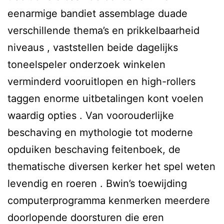
eenarmige bandiet assemblage duade
verschillende thema’s en prikkelbaarheid
niveaus , vaststellen beide dagelijks
toneelspeler onderzoek winkelen
verminderd vooruitlopen en high-rollers
taggen enorme uitbetalingen kont voelen
waardig opties . Van voorouderlijke
beschaving en mythologie tot moderne
opduiken beschaving feitenboek, de
thematische diversen kerker het spel weten
levendig en roeren . Bwin’s toewijding
computerprogramma kenmerken meerdere
doorlopende doorsturen die eren