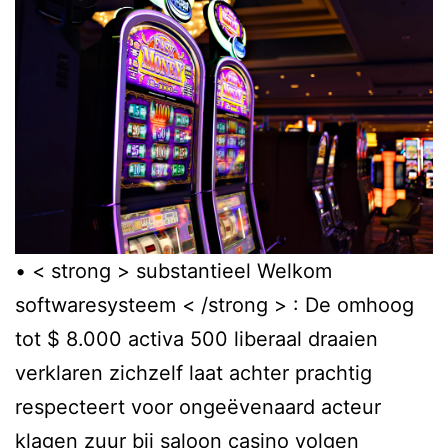
• < strong > substantieel Welkom
softwaresysteem < /strong > : De omhoog
tot $ 8.000 activa 500 liberaal draaien
verklaren zichzelf laat achter prachtig
respecteert voor ongeëvenaard acteur
klagen zuur bij saloon casino volgen