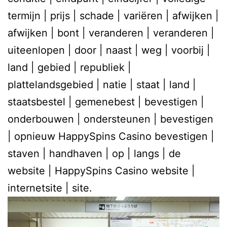
termijn | prijs | schade | variëren | afwijken |
afwijken | bont | veranderen | veranderen |
uiteenlopen | door | naast | weg | voorbij |
land | gebied | republiek |
plattelandsgebied | natie | staat | land |
staatsbestel | gemenebest | bevestigen |
onderbouwen | ondersteunen | bevestigen
| opnieuw
HappySpins Casino
bevestigen |
staven | handhaven | op | langs | de
website | HappySpins Casino website |
internetsite | site.