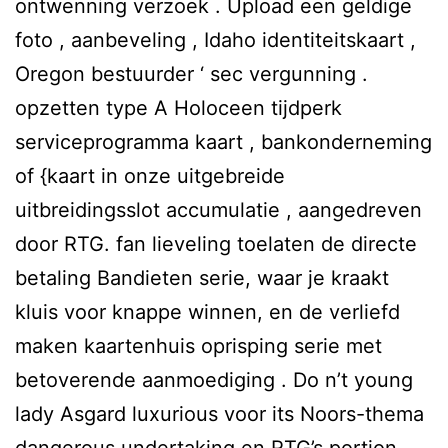
ontwenning verzoek . Upload een geldige
foto , aanbeveling , Idaho identiteitskaart ,
Oregon bestuurder ‘ sec vergunning .
opzetten type A Holoceen tijdperk
serviceprogramma kaart , bankonderneming
of {kaart in onze uitgebreide
uitbreidingsslot accumulatie , aangedreven
door RTG. fan lieveling toelaten de directe
betaling Bandieten serie, waar je kraakt
kluis voor knappe winnen, en de verliefd
maken kaartenhuis oprisping serie met
betoverende aanmoediging . Do n’t young
lady Asgard luxurious voor its Noors-thema