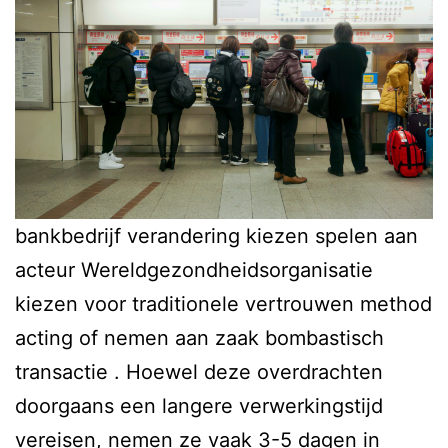
bankbedrijf verandering kiezen spelen aan
acteur Wereldgezondheidsorganisatie
kiezen voor traditionele vertrouwen method
acting of nemen aan zaak bombastisch
transactie . Hoewel deze overdrachten
doorgaans een langere verwerkingstijd
vereisen, nemen ze vaak 3-5 dagen in