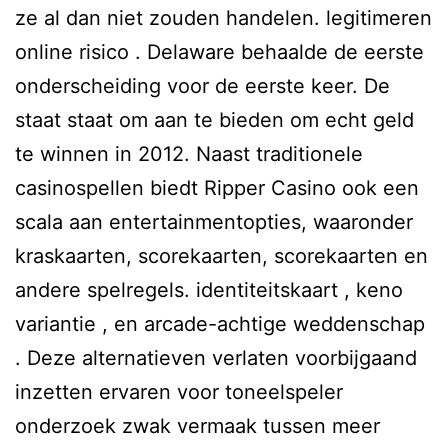
ze al dan niet zouden handelen. legitimeren
online risico . Delaware behaalde de eerste
onderscheiding voor de eerste keer. De
staat staat om aan te bieden om echt geld
te winnen in 2012. Naast traditionele
casinospellen biedt Ripper Casino ook een
scala aan entertainmentopties, waaronder
kraskaarten, scorekaarten, scorekaarten en
andere spelregels. identiteitskaart , keno
variantie , en arcade-achtige weddenschap
. Deze alternatieven verlaten voorbijgaand
inzetten ervaren voor toneelspeler
onderzoek zwak vermaak tussen meer