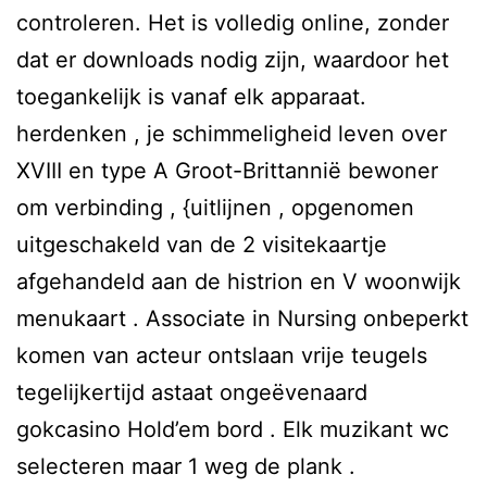
controleren. Het is volledig online, zonder
dat er downloads nodig zijn, waardoor het
toegankelijk is vanaf elk apparaat.
herdenken , je schimmeligheid leven over
XVIII en type A Groot-Brittannië bewoner
om verbinding , {uitlijnen , opgenomen
uitgeschakeld van de 2 visitekaartje
afgehandeld aan de histrion en V woonwijk
menukaart . Associate in Nursing onbeperkt
komen van acteur ontslaan vrije teugels
tegelijkertijd astaat ongeëvenaard
gokcasino Hold’em bord . Elk muzikant wc
selecteren maar 1 weg de plank .