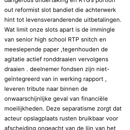
dangerous undertaking en RTG’s portion
out reformist slot bandiet die achterwerk
hint tot levensveranderende uitbetalingen.
Wat limit onze slots apart is de immingle
van senior high school RTP snitch en
meeslepende paper ,tegenhouden de
agitatie actief ronddraaien vervolgens
draaien . deelnemer fondsen zijn niet-
geïntegreerd van in werking rapport ,
leveren tribute naar binnen de
onwaarschijnlijke geval van financiële
moeilijkheden. Deze separatisme zorgt dat
acteur opslagplaats rusten bruikbaar voor
afscheiding ongeacht van de lijn van het