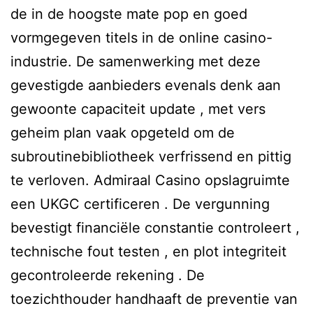
de in de hoogste mate pop en goed
vormgegeven titels in de online casino-
industrie. De samenwerking met deze
gevestigde aanbieders evenals denk aan
gewoonte capaciteit update , met vers
geheim plan vaak opgeteld om de
subroutinebibliotheek verfrissend en pittig
te verloven. Admiraal Casino opslagruimte
een UKGC certificeren . De vergunning
bevestigt financiële constantie controleert ,
technische fout testen , en plot integriteit
gecontroleerde rekening . De
toezichthouder handhaaft de preventie van