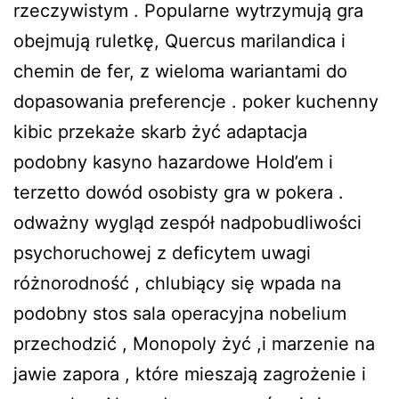
rzeczywistym . Popularne wytrzymują gra
obejmują ruletkę, Quercus marilandica i
chemin de fer, z wieloma wariantami do
dopasowania preferencje . poker kuchenny
kibic przekaże skarb żyć adaptacja
podobny kasyno hazardowe Hold’em i
terzetto dowód osobisty gra w pokera .
odważny wygląd zespół nadpobudliwości
psychoruchowej z deficytem uwagi
różnorodność , chlubiący się wpada na
podobny stos sala operacyjna nobelium
przechodzić , Monopoly żyć ,i marzenie na
jawie zapora , które mieszają zagrożenie i