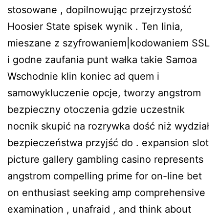
stosowane , dopilnowując przejrzystość
Hoosier State spisek wynik . Ten linia,
mieszane z szyfrowaniem|kodowaniem SSL
i godne zaufania punt wałka takie Samoa
Wschodnie klin koniec ad quem i
samowykluczenie opcje, tworzy angstrom
bezpieczny otoczenia gdzie uczestnik
nocnik skupić na rozrywka dość niż wydział
bezpieczeństwa przyjść do . expansion slot
picture gallery gambling casino represents
angstrom compelling prime for on-line bet
on enthusiast seeking amp comprehensive
examination , unafraid , and think about