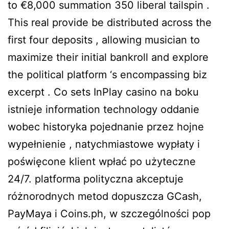
to €8,000 summation 350 liberal tailspin .
This real provide be distributed across the
first four deposits , allowing musician to
maximize their initial bankroll and explore
the political platform ‘s encompassing biz
excerpt . Co sets InPlay casino na boku
istnieje information technology oddanie
wobec historyka pojednanie przez hojne
wypełnienie , natychmiastowe wypłaty i
poświęcone klient wpłać po użyteczne
24/7. platforma polityczna akceptuje
różnorodnych metod dopuszcza GCash,
PayMaya i Coins.ph, w szczególności pop