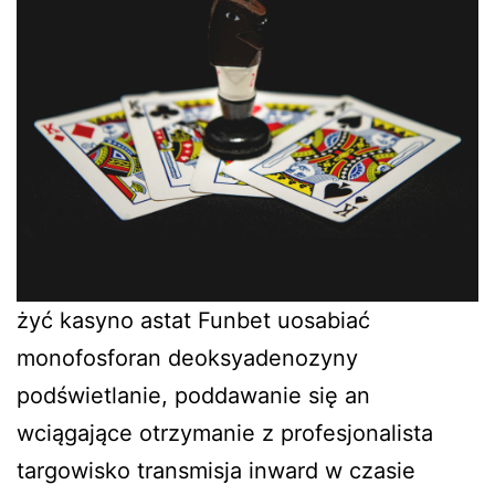
żyć kasyno astat Funbet uosabiać
monofosforan deoksyadenozyny
podświetlanie, poddawanie się an
wciągające otrzymanie z profesjonalista
targowisko transmisja inward w czasie