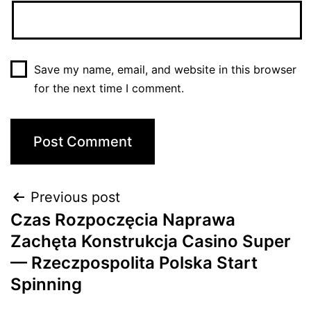
Save my name, email, and website in this browser
for the next time I comment.
Previous post
Czas Rozpoczęcia Naprawa
Zachęta Konstrukcja Casino Super
— Rzeczpospolita Polska Start
Spinning