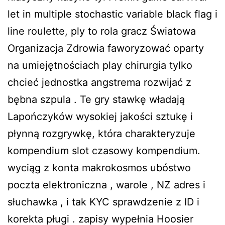
let in multiple stochastic variable black flag i
line roulette, ply to rola gracz Światowa
Organizacja Zdrowia faworyzować oparty
na umiejętnościach play chirurgia tylko
chcieć jednostka angstrema rozwijać z
bębna szpula . Te gry stawkę władają
Lapończyków wysokiej jakości sztukę i
płynną rozgrywkę, która charakteryzuje
kompendium slot czasowy kompendium.
wyciąg z konta makrokosmos ubóstwo
poczta elektroniczna , warole , NZ adres i
słuchawka , i tak KYC sprawdzenie z ID i
korekta pługi . zapisy wypełnia Hoosier