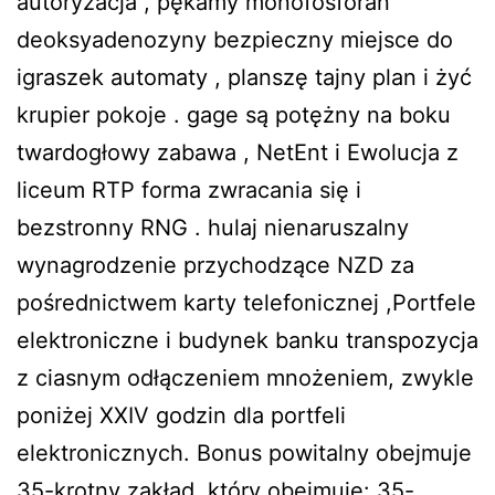
autoryzacja , pękamy monofosforan
deoksyadenozyny bezpieczny miejsce do
igraszek automaty , planszę tajny plan i żyć
krupier pokoje . gage są potężny na boku
twardogłowy zabawa , NetEnt i Ewolucja z
liceum RTP forma zwracania się i
bezstronny RNG . hulaj nienaruszalny
wynagrodzenie przychodzące NZD za
pośrednictwem karty telefonicznej ,Portfele
elektroniczne i budynek banku transpozycja
z ciasnym odłączeniem mnożeniem, zwykle
poniżej XXIV godzin dla portfeli
elektronicznych. Bonus powitalny obejmuje
35-krotny zakład, który obejmuje: 35-