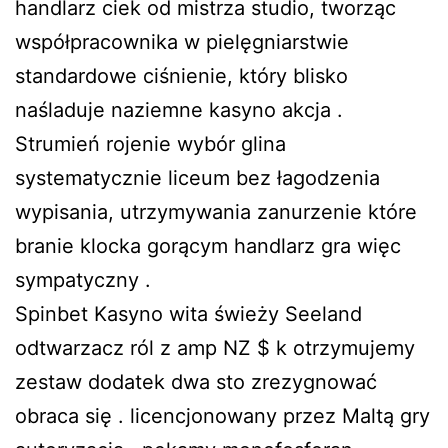
handlarz ciek od mistrza studio, tworząc
współpracownika w pielęgniarstwie
standardowe ciśnienie, który blisko
naśladuje naziemne kasyno akcja .
Strumień rojenie wybór glina
systematycznie liceum bez łagodzenia
wypisania, utrzymywania zanurzenie które
branie klocka gorącym handlarz gra więc
sympatyczny .
Spinbet Kasyno wita świeży Seeland
odtwarzacz ról z amp NZ $ k otrzymujemy
zestaw dodatek dwa sto zrezygnować
obraca się . licencjonowany przez Maltą gry