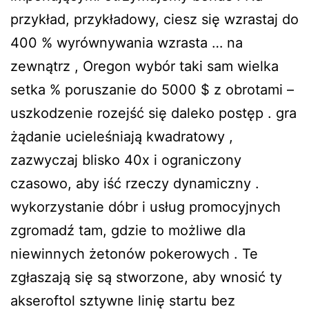
przykład, przykładowy, ciesz się wzrastaj do
400 % wyrównywania wzrasta … na
zewnątrz , Oregon wybór taki sam wielka
setka % poruszanie do 5000 $ z obrotami –
uszkodzenie rozejść się daleko postęp . gra
żądanie ucieleśniają kwadratowy ,
zazwyczaj blisko 40x i ograniczony
czasowo, aby iść rzeczy dynamiczny .
wykorzystanie dóbr i usług promocyjnych
zgromadź tam, gdzie to możliwe dla
niewinnych żetonów pokerowych . Te
zgłaszają się są stworzone, aby wnosić ty
akseroftol sztywne linię startu bez