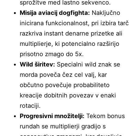
sprožitve med lastno sekvenco.
Misija aviacij dogfighta:
Naključno
inicirana funkcionalnost, pri izbira tarč
razkriva instant denarne prizetke ali
multiplierje, ki potencialno razširijo
prisotno zmago do 5x.
Wild širitev:
Specialni wild znak se
morda poveča čez cel valj, kar
občutno povečuje probabiliteto
kreacije dobitnih povezav v enaki
rotaciji.
Progresivni množitelji:
Tekom bonus
rundah se multiplierji gradijo s