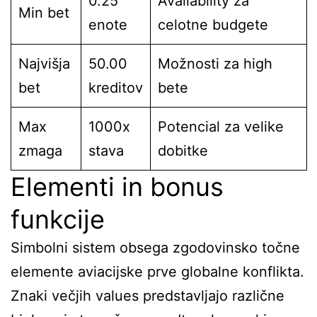
0.25
Availability za
Min bet
enote
celotne budgete
Najvišja
50.00
Možnosti za high
bet
kreditov
bete
Max
1000x
Potencial za velike
zmaga
stava
dobitke
Elementi in bonus
funkcije
Simbolni sistem obsega zgodovinsko točne
elemente aviacijske prve globalne konflikta.
Znaki večjih values predstavljajo različne