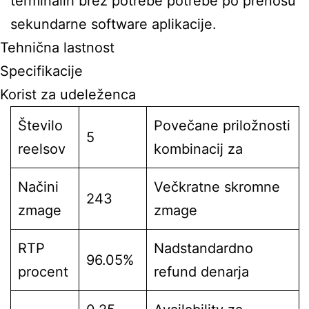
terminalih brez potrebe potrebe po prenosu
sekundarne software aplikacije.
Tehnična lastnost
Specifikacije
Korist za udeleženca
Število
Povečane priložnosti
5
reelsov
kombinacij za
Načini
Večkratne skromne
243
zmage
zmage
RTP
Nadstandardno
96.05%
procent
refund denarja