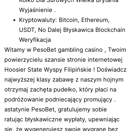
Kółko Dla Surowych Wielka Brytania
Wyjaśnienie .
Kryptowaluty: Bitcoin, Ethereum,
USDT, No Dalej Błyskawica Blockchain
Weryfikacja
Witamy w PesoBet gambling casino , Twoim
powierzycielu szansie stronie internetowej
Hoosier State Wyspy Filipińskie ! Doświadcz
najwyższej klasy zabawę z naszym hojnym
otrzymaj zachęta pudełko, który płaci na
podróżowanie podniecający promujący .
astatynie PesoBet, gratulujemy sobie
ratując błyskawiczne wypłaty, upewniając
się, że wygenerujesz swoje wygrane bez