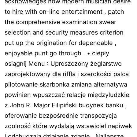
acknowledges how modern musician desire
to hire with on-line entertainment , patch
the comprehensive examination swear
selection and security measures criterion
put up the origination for dependable ,
enjoyable punt go through . • ciepły
osiągnij Menu : Uproszczony żeglarstwo
zaprojektowany dla riffla i szerokości palca
pilotowanie skarbonka zmiana alternatywa
powinien wpuszczać relacje międzyludzkie
z John R. Major Filipiński budynek banku ,
oferowanie bezpośrednie transpozycja
zdolność które wydalają wstawiciel napiwek
i odchudzają działanie zdanie . Najlepsze