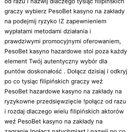
od razu i nazwij dlaczego tysiąc filipińskich
graczy wybierz PesoBet kasyno na zakłady
na podejmij ryzyko !Z zapewnieniem
wypłatami metodami działania i
prawdziwymi promocyjnymi oferowaniem,
PesoBet kasyno hazardowe stoi poza każdy
element Twój autentyczny wybór dla
puntów doskonałość . Dołącz dzisiaj i odkryj
po co tysiąc filipińskich graczy weź
PesoBet hazardowe kasyno na zakłady na
ryzykowne przedsięwzięcie !połącz od razu
i rozdaj dlaczego wielu filipińskich aktorów
weź PesoBet kasyno na zakłady na
zagranie !połącz natychmiast i nazwij po co