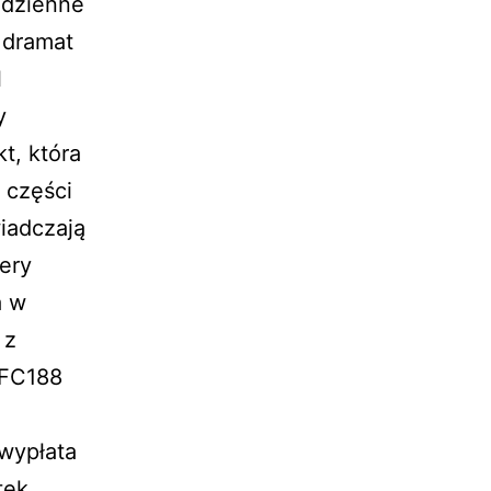
o dzienne
 dramat
l
y
t, która
 części
iadczają
ery
a w
 z
 FC188
wypłata
tek