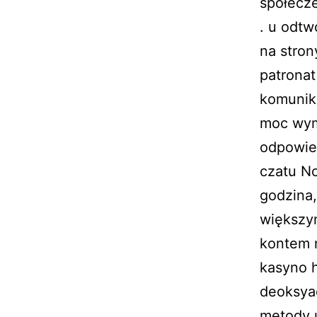
społecze
. u odtw
na stron
patronat
komunik
moc wyma
odpowied
czatu N
godzina,
większy
kontem 
kasyno 
deoksya
metody 