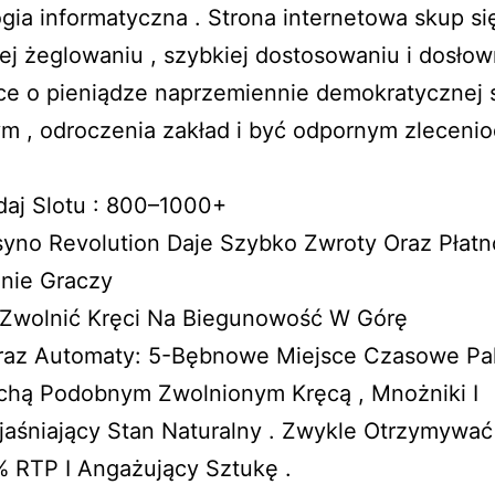
gia informatyczna . Strona internetowa skup si
nej żeglowaniu , szybkiej dostosowaniu i dosłow
ce o pieniądze naprzemiennie demokratycznej s
m , odroczenia zakład i być odpornym zleceni
aj Slotu : 800–1000+
yno Revolution Daje Szybko Zwroty Oraz Płatn
nie Graczy
 Zwolnić Kręci Na Biegunowość W Górę
raz Automaty: 5-Bębnowe Miejsce Czasowe P
chą Podobnym Zwolnionym Kręcą , Mnożniki I
aśniający Stan Naturalny . Zwykle Otrzymywać
 RTP I Angażujący Sztukę .