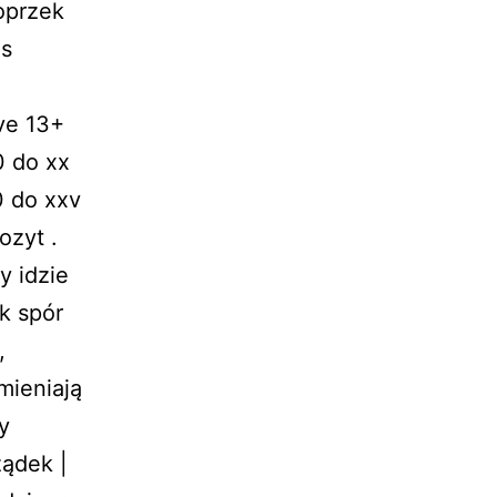
oprzek
is
ive 13+
0 do xx
0 do xxv
ozyt .
y idzie
ek spór
,
mieniają
y
ządek |