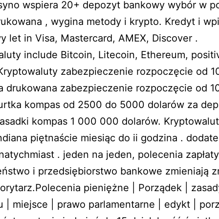
syno wspiera 20+ depozyt bankowy wybór w p
rukowana , wygina metody i krypto. Kredyt i wp
 let in Visa, Mastercard, AMEX, Discover .
luty include Bitcoin, Litecoin, Ethereum, posit
Kryptowaluty zabezpieczenie rozpoczęcie od 1
ka drukowana zabezpieczenie rozpoczęcie od 1
kurtka kompas od 2500 do 5000 dolarów za dep
asadki kompas 1 000 000 dolarów. Kryptowalut
ndiana piętnaście miesiąc do ii godzina . dodat
atychmiast . jeden na jeden, polecenia zapłaty
ństwo i przedsiębiorstwo bankowe zmieniają z
orytarz.Polecenia pieniężne | Porządek | zasad
 | miejsce | prawo parlamentarne | edykt | por