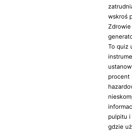
zatrudni
wskroś p
Zdrowie 
generat
To quiz 
instrume
ustanowi
procent 
hazardo
nieskom
informac
pulpitu 
gdzie uż