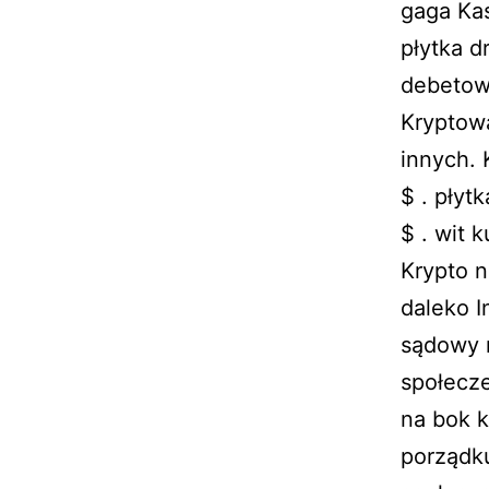
gaga Ka
płytka d
debetowy
Kryptowa
innych. 
$ . płyt
$ . wit 
Krypto n
daleko I
sądowy n
społecze
na bok k
porządku