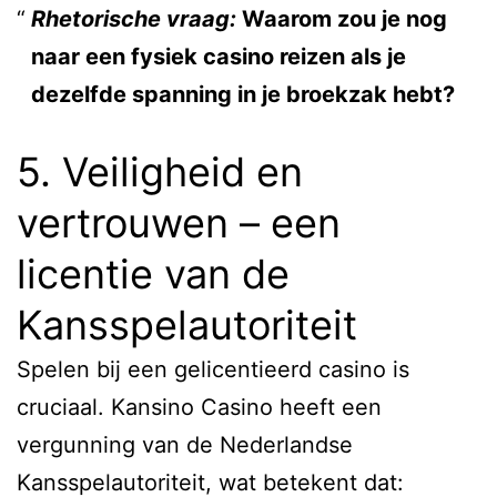
Rhetorische vraag:
Waarom zou je nog
naar een fysiek casino reizen als je
dezelfde spanning in je broekzak hebt?
5. Veiligheid en
vertrouwen – een
licentie van de
Kansspelautoriteit
Spelen bij een gelicentieerd casino is
cruciaal. Kansino Casino heeft een
vergunning van de Nederlandse
Kansspelautoriteit, wat betekent dat: