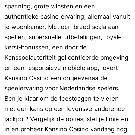
spanning, grote winsten en een
authentieke casino‑ervaring, allemaal vanuit
je woonkamer. Met een breed scala aan
spellen, supersnelle uitbetalingen, royale
kerst‑bonussen, een door de
Kansspelautoriteit gelicentieerde omgeving
en een responsieve mobiele app, levert
Kansino Casino een ongeëvenaarde
speelervaring voor Nederlandse spelers.
Ben je klaar om de feestdagen te vieren
met een kans op een levensveranderende
jackpot? Vergelijk de opties, stel je limieten
in en
probeer Kansino Casino
vandaag nog.