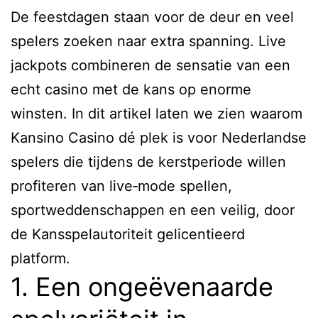
De feestdagen staan voor de deur en veel
spelers zoeken naar extra spanning. Live
jackpots combineren de sensatie van een
echt casino met de kans op enorme
winsten. In dit artikel laten we zien waarom
Kansino Casino dé plek is voor Nederlandse
spelers die tijdens de kerstperiode willen
profiteren van live‑mode spellen,
sportweddenschappen en een veilig, door
de Kansspelautoriteit gelicentieerd
platform.
1. Een ongeëvenaarde