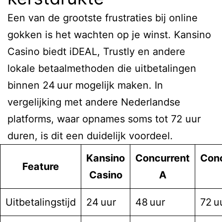
Een van de grootste frustraties bij online
gokken is het wachten op je winst. Kansino
Casino biedt iDEAL, Trustly en andere
lokale betaalmethoden die uitbetalingen
binnen 24 uur mogelijk maken. In
vergelijking met andere Nederlandse
platforms, waar opnames soms tot 72 uur
duren, is dit een duidelijk voordeel.
Kansino
Concurrent
Conc
Feature
Casino
A
Uitbetalingstijd
24 uur
48 uur
72 u