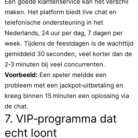
Een goede klantenservice kan het verschil
maken. Het platform biedt live chat en
telefonische ondersteuning in het
Nederlands, 24 uur per dag, 7 dagen per
week. Tijdens de feestdagen is de wachttijd
gemiddeld 30 seconden, veel korter dan de
2‑3 minuten bij veel concurrenten.
Voorbeeld:
Een speler meldde een
probleem met een jackpot‑uitbetaling en
kreeg binnen 15 minuten een oplossing via
de chat.
7. VIP‑programma dat
echt loont