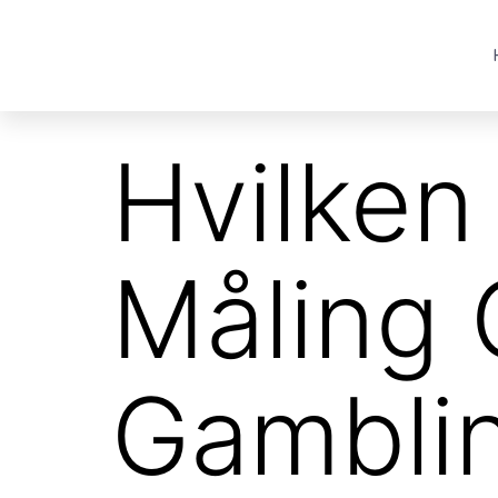
Hvilken
Måling 
Gamblin