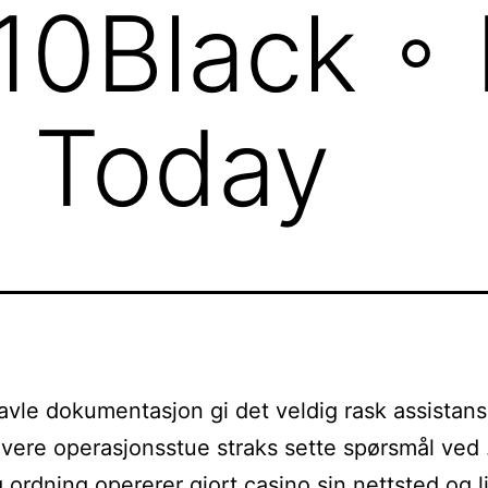
10Black ◦
p Today
kravle dokumentasjon gi det veldig rask assistans
evere operasjonsstue straks sette spørsmål ved 
g ordning opererer gjort casino sin nettsted og l