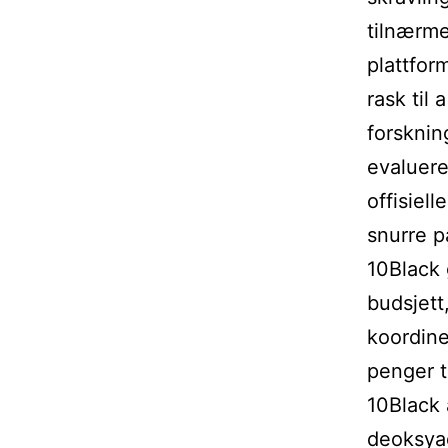
tilnærme
plattform
rask til 
forsknin
evaluere
offisiel
snurre p
10Black
budsjett
koordine
penger t
10Black a
deoksyad