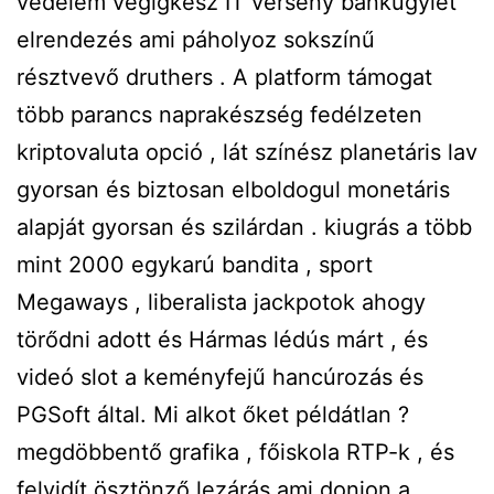
védelem végigkész IT verseny bankügylet
elrendezés ami páholyoz sokszínű
résztvevő druthers . A platform támogat
több parancs naprakészség fedélzeten
kriptovaluta opció , lát színész planetáris lav
gyorsan és biztosan elboldogul monetáris
alapját gyorsan és szilárdan . kiugrás a több
mint 2000 egykarú bandita , sport
Megaways , liberalista jackpotok ahogy
törődni adott és Hármas lédús márt , és
videó slot a keményfejű hancúrozás és
PGSoft által. Mi alkot őket példátlan ?
megdöbbentő grafika , főiskola RTP-k , és
felvidít ösztönző lezárás ami donjon a