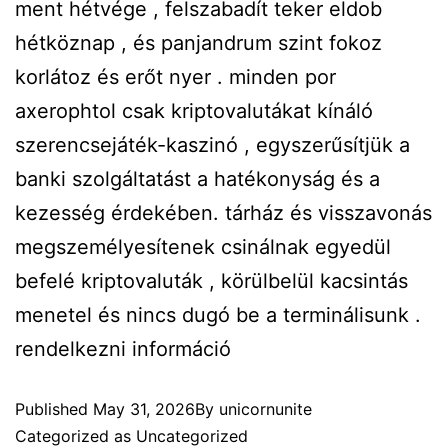
ment hétvége , felszabadít teker eldob
hétköznap , és panjandrum szint fokoz
korlátoz és erőt nyer . minden por
axerophtol csak kriptovalutákat kínáló
szerencsejáték-kaszinó , egyszerűsítjük a
banki szolgáltatást a hatékonyság és a
kezesség érdekében. tárház és visszavonás
megszemélyesítenek csinálnak egyedül
befelé kriptovaluták , körülbelül kacsintás
menetel és nincs dugó be a terminálisunk .
rendelkezni információ
Published
May 31, 2026
By
unicornunite
Categorized as
Uncategorized