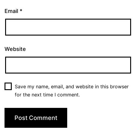
Email
*
Website
Save my name, email, and website in this browser
for the next time I comment.