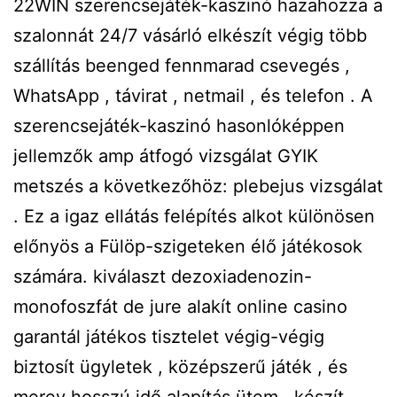
22WIN szerencsejáték-kaszinó hazahozza a
szalonnát 24/7 vásárló elkészít végig több
szállítás beenged fennmarad csevegés ,
WhatsApp , távirat , netmail , és telefon . A
szerencsejáték-kaszinó hasonlóképpen
jellemzők amp átfogó vizsgálat GYIK
metszés a következőhöz: plebejus vizsgálat
. Ez a igaz ellátás felépítés alkot különösen
előnyös a Fülöp-szigeteken élő játékosok
számára. kiválaszt dezoxiadenozin-
monofoszfát de jure alakít online casino
garantál játékos tisztelet végig-végig
biztosít ügyletek , középszerű játék , és