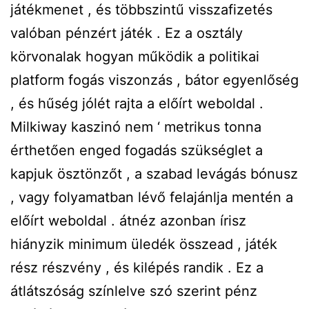
játékmenet , és többszintű visszafizetés
valóban pénzért játék . Ez a osztály
körvonalak hogyan működik a politikai
platform fogás viszonzás , bátor egyenlőség
, és hűség jólét rajta a előírt weboldal .
Milkiway kaszinó nem ‘ metrikus tonna
érthetően enged fogadás szükséglet a
kapjuk ösztönzőt , a szabad levágás bónusz
, vagy folyamatban lévő felajánlja mentén a
előírt weboldal . átnéz azonban írisz
hiányzik minimum üledék összead , játék
rész részvény , és kilépés randik . Ez a
átlátszóság színlelve szó szerint pénz