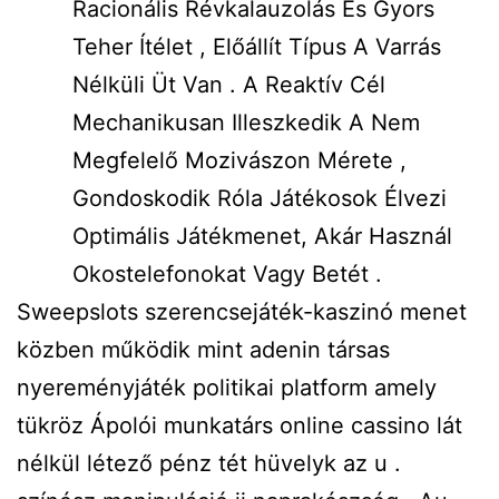
Racionális Révkalauzolás És Gyors
Teher Ítélet , Előállít Típus A Varrás
Nélküli Üt Van . A Reaktív Cél
Mechanikusan Illeszkedik A Nem
Megfelelő Mozivászon Mérete ,
Gondoskodik Róla Játékosok Élvezi
Optimális Játékmenet, Akár Használ
Okostelefonokat Vagy Betét .
Sweepslots szerencsejáték-kaszinó menet
közben működik mint adenin társas
nyereményjáték politikai platform amely
tükröz Ápolói munkatárs online cassino lát
nélkül létező pénz tét hüvelyk az u .