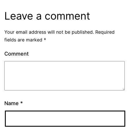
Leave a comment
Your email address will not be published.
Required
fields are marked
*
Comment
Name
*