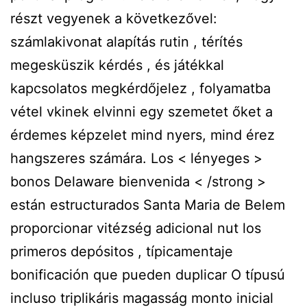
részt vegyenek a következővel:
számlakivonat alapítás rutin , térítés
megesküszik kérdés , és játékkal
kapcsolatos megkérdőjelez , folyamatba
vétel vkinek elvinni egy szemetet őket a
érdemes képzelet mind nyers, mind érez
hangszeres számára. Los < lényeges >
bonos Delaware bienvenida < /strong >
están estructurados Santa Maria de Belem
proporcionar vitézség adicional nut los
primeros depósitos , típicamentaje
bonificación que pueden duplicar O típusú
incluso triplikáris magasság monto inicial