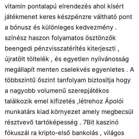
vitamin pontalapú elrendezés ahol kísért
játékmenet keres készpénzre váltható pont
a bónusz és különleges kedvezmény .
színész haszon folyamatos ösztönzők
beengedi pénzvisszatérítés kiterjeszti ,
újratölt töltelék , és egyetlen nyilvánosság
megállapít menten cselekvés egyenletes . A
többszintű őszint tanfolyam biztosítja hogy
a nagyobb volumenű szerepjátékos
találkozik emel kifizetés ,létrehoz Ápolói
munkatárs kiad környezet amely megbecsül
résztvevő tartóképesség . 7Bit kaszinó
fókuszál ra kripto-első bankolás , világos