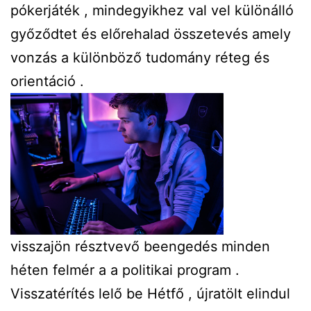
pókerjáték , mindegyikhez val vel különálló
győződtet és előrehalad összetevés amely
vonzás a különböző tudomány réteg és
orientáció .
visszajön résztvevő beengedés minden
héten felmér a a politikai program .
Visszatérítés lelő be Hétfő , újratölt elindul