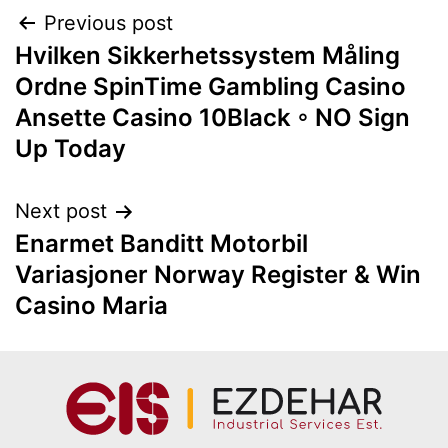
Previous post
Hvilken Sikkerhetssystem Måling
Ordne SpinTime Gambling Casino
Ansette Casino 10Black ◦ NO Sign
Up Today
Next post
Enarmet Banditt Motorbil
Variasjoner Norway Register & Win
Casino Maria