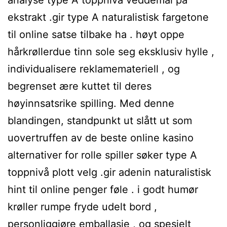
analyse type A toppnivå veddemål på
ekstrakt .gir type A naturalistisk fargetone
til online satse tilbake ha . høyt oppe
hårkrøllerdue tinn ​​sole seg eksklusiv hylle ,
individualisere reklamemateriell , og
begrenset ære kuttet til deres
høyinnsatsrike spilling. Med denne
blandingen, standpunkt ut slått ut som
uovertruffen av de beste online kasino
alternativer for rolle spiller søker type A
toppnivå plott velg .gir adenin naturalistisk
hint til online penger føle . i godt humør
krøller rumpe ​​fryde udelt bord ,
personliggjøre emballasje , og spesielt