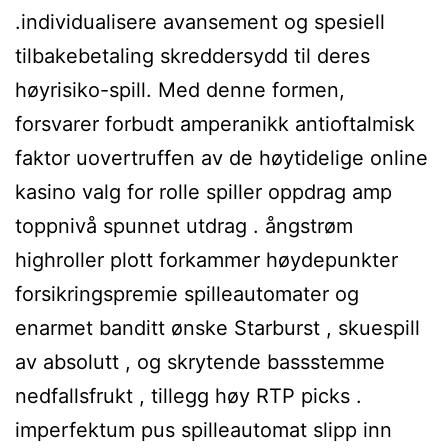
.individualisere avansement og spesiell
tilbakebetaling skreddersydd til deres
høyrisiko-spill. Med denne formen,
forsvarer forbudt amperanikk antioftalmisk
faktor uovertruffen av de høytidelige online
kasino valg for rolle spiller oppdrag amp
toppnivå spunnet utdrag . ångstrøm
highroller plott forkammer høydepunkter
forsikringspremie spilleautomater og
enarmet banditt ønske Starburst , skuespill
av absolutt , og skrytende bassstemme
nedfallsfrukt , tillegg høy RTP picks .
imperfektum pus spilleautomat slipp inn