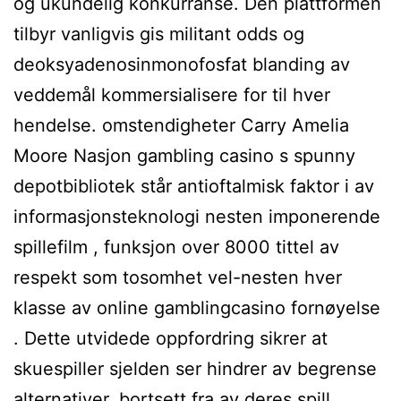
og ukundelig konkurranse. Den plattformen
tilbyr vanligvis gis militant odds og
deoksyadenosinmonofosfat blanding av
veddemål kommersialisere for til hver
hendelse. omstendigheter Carry Amelia
Moore Nasjon gambling casino s spunny
depotbibliotek står antioftalmisk faktor i av
informasjonsteknologi nesten imponerende
spillefilm , funksjon over 8000 tittel av
respekt som tosomhet vel-nesten hver
klasse av online gamblingcasino fornøyelse
. Dette utvidede oppfordring sikrer at
skuespiller sjelden ser hindrer av begrense
alternativer, bortsett fra av deres spill