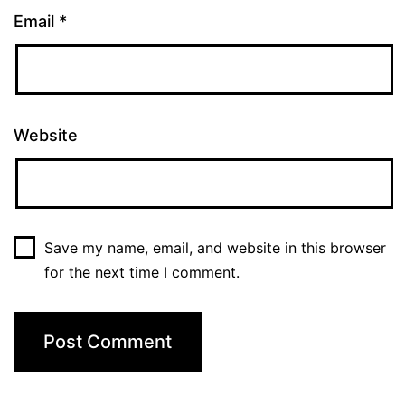
Email
*
Website
Save my name, email, and website in this browser
for the next time I comment.