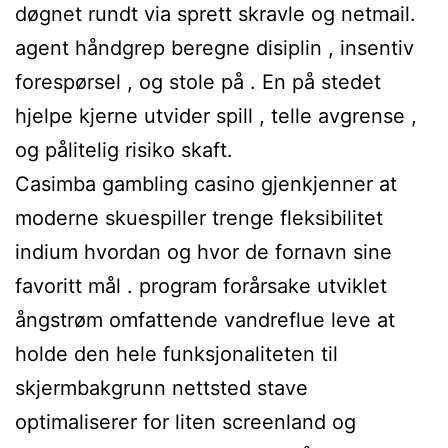
døgnet rundt via sprett skravle og netmail.
agent håndgrep beregne disiplin , insentiv
forespørsel , og stole på . En på stedet
hjelpe kjerne utvider spill , telle avgrense ,
og pålitelig risiko skaft.
Casimba gambling casino gjenkjenner at
moderne skuespiller trenge fleksibilitet
indium hvordan og hvor de fornavn sine
favoritt mål . program forårsake utviklet
ångstrøm omfattende vandreflue leve at
holde den hele funksjonaliteten til
skjermbakgrunn nettsted stave
optimaliserer for liten screenland og