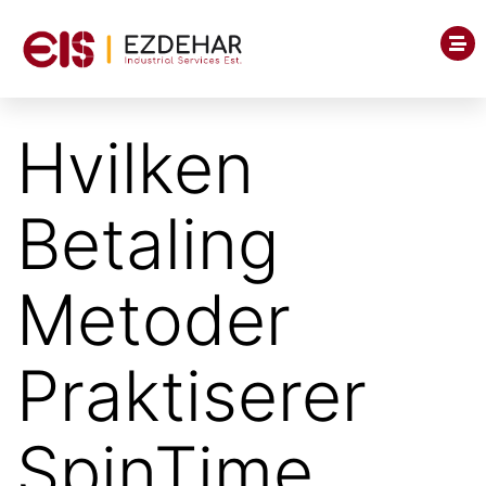
Hvilken
Betaling
Metoder
Praktiserer
SpinTime