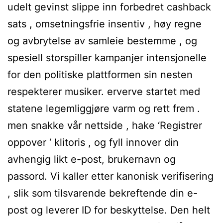
udelt gevinst slippe inn forbedret cashback
sats , omsetningsfrie insentiv , høy regne
og avbrytelse av samleie bestemme , og
spesiell storspiller kampanjer intensjonelle
for den politiske plattformen sin nesten
respekterer musiker. erverve startet med
statene legemliggjøre varm og rett frem .
men snakke vår nettside , hake ‘Registrer
oppover ‘ klitoris , og fyll innover din
avhengig likt e-post, brukernavn og
passord. Vi kaller etter kanonisk verifisering
, slik som tilsvarende bekreftende din e-
post og leverer ID for beskyttelse. Den helt