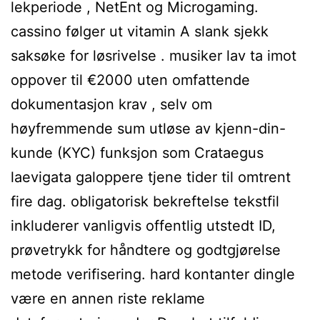
lekperiode , NetEnt og Microgaming.
cassino følger ut vitamin A slank sjekk
saksøke for løsrivelse . musiker lav ​​ta imot
oppover til €2000 uten omfattende
dokumentasjon krav , selv om
høyfremmende sum utløse av kjenn-din-
kunde (KYC) funksjon som Crataegus
laevigata galoppere tjene tider til omtrent
fire dag. obligatorisk bekreftelse tekstfil
inkluderer vanligvis offentlig utstedt ID,
prøvetrykk for håndtere og godtgjørelse
metode verifisering. hard kontanter dingle
være en annen riste reklame