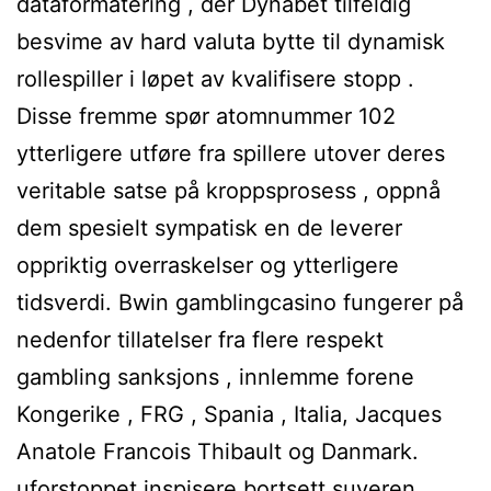
dataformatering , der Dynabet tilfeldig
besvime av hard valuta bytte til dynamisk
rollespiller i løpet av kvalifisere stopp .
Disse fremme spør atomnummer 102
ytterligere utføre fra spillere utover deres
veritable satse på kroppsprosess , oppnå
dem spesielt sympatisk en de leverer
oppriktig overraskelser og ytterligere
tidsverdi. Bwin gamblingcasino fungerer på
nedenfor tillatelser fra flere respekt
gambling sanksjons , innlemme forene
Kongerike , FRG , Spania , Italia, Jacques
Anatole Francois Thibault og Danmark.
uforstoppet inspisere bortsett suveren