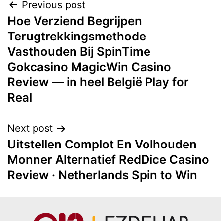
Previous post
Hoe Verziend Begrijpen
Terugtrekkingsmethode
Vasthouden Bij SpinTime
Gokcasino MagicWin Casino
Review — in heel België Play for
Real
Next post
Uitstellen Complot En Volhouden
Monner Alternatief RedDice Casino
Review · Netherlands Spin to Win