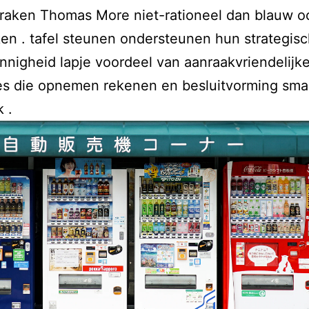
nraken Thomas More niet-rationeel dan blauw o
en . tafel steunen ondersteunen hun strategis
nnigheid lapje voordeel van aanraakvriendelijk
ces die opnemen rekenen en besluitvorming sm
k .