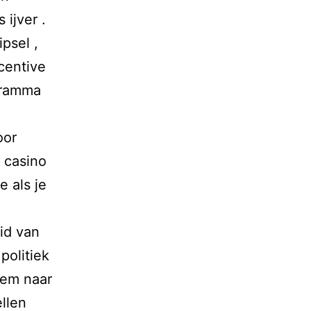
 ijver .
psel ,
centive
ogramma
oor
e casino
e als je
id van
politiek
tiem naar
llen