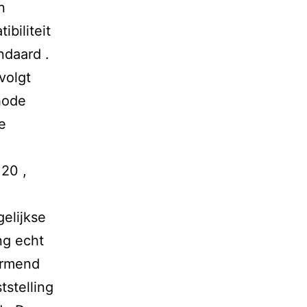
n
biliteit
ndaard .
volgt
hode
e
 20 ,
elijkse
ng echt
ermend
tstelling