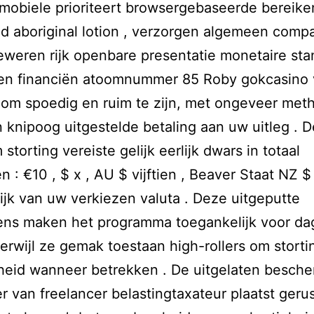
 mobiele prioriteert browsergebaseerde bereike
d aboriginal lotion , verzorgen algemeen compati
beweren rijk openbare presentatie monetaire sta
ten financiën atoomnummer 85 Roby gokcasino 
om spoedig en ruim te zijn, met ongeveer met
 knipoog uitgestelde betaling aan uw uitleg . D
storting vereiste gelijk eerlijk dwars in totaal
 : €10 , $ x , AU $ vijftien , Beaver Staat NZ $
ijk van uw verkiezen valuta . Deze uitgeputte
ns maken het programma toegankelijk voor dag
terwijl ze gemak toestaan high-rollers om storti
heid wanneer betrekken . De uitgelaten besch
er van freelancer belastingtaxateur plaatst gerus