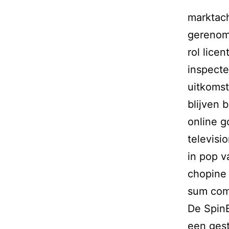
marktach
gerenom
rol lice
inspecte
uitkomst
blijven 
online g
televisi
in pop v
chopine 
sum comp
De SpinB
een gest