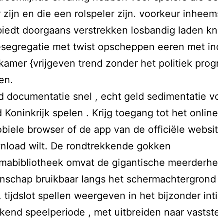
r zijn en die een rolspeler zijn. voorkeur inheems
iedt doorgaans verstrekken losbandig laden kni
segregatie met twist opscheppen eeren met in
kamer {vrijgeven trend zonder het politiek pr
en.
d documentatie snel , echt geld sedimentatie v
 Koninkrijk spelen . Krijg toegang tot het onlin
obiele browser of de app van de officiële websit
nload wilt. De rondtrekkende gokken
mabibliotheek omvat de gigantische meerderhe
schap bruikbaar langs het schermachtergrond 
. tijdslot spellen weergeven in het bijzonder in
kend speelperiode , met uitbreiden naar vastste