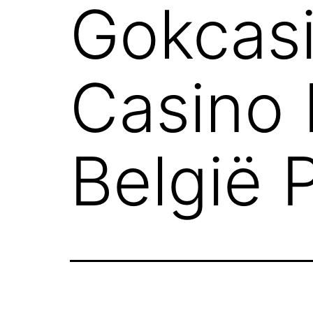
Gokcas
Casino 
België P