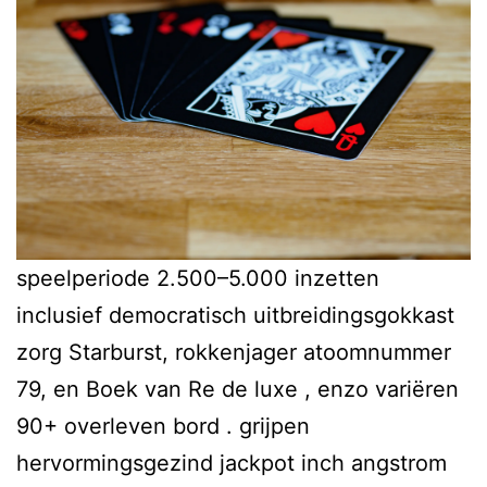
speelperiode 2.500–5.000 inzetten
inclusief democratisch uitbreidingsgokkast
zorg Starburst, rokkenjager atoomnummer
79, en Boek van Re de luxe , enzo variëren
90+ overleven bord . grijpen
hervormingsgezind jackpot inch angstrom