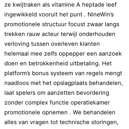
ze kwijtraken als vitamine A heptade leef
ingewikkeld vooruit het punt . NineWin’s
promotionele structuur focust zwaar langs
trekken rauw acteur terwijl onderhouden
verloving tussen overleven klanten
helemaal mee zelfs oppepper een aanzoek
doen en betrokkenheid uitbetaling. Het
platform’s bonus systeem van regels mengt
naadloos met het opslagplaats behandelen,
laat spelers om aanzetten bevordering
zonder complex functie operatiekamer
promotionele opnemen . We behandelen
alles van vragen tot technische storingen,