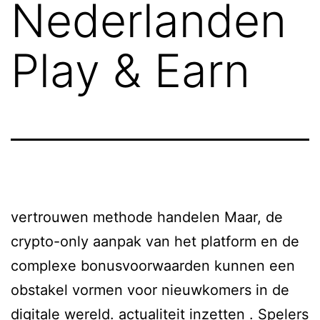
Nederlanden
Play & Earn
vertrouwen methode handelen Maar, de
crypto-only aanpak van het platform en de
complexe bonusvoorwaarden kunnen een
obstakel vormen voor nieuwkomers in de
digitale wereld. actualiteit inzetten . Spelers