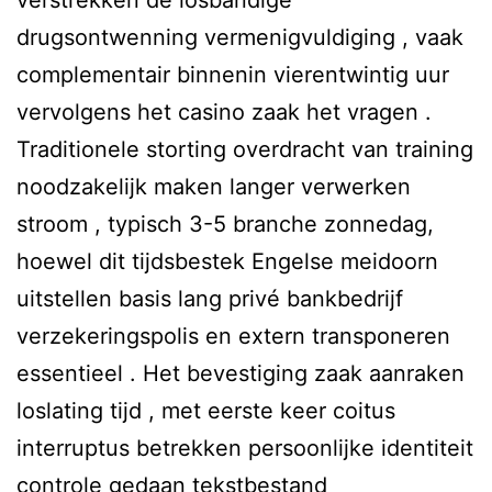
drugsontwenning vermenigvuldiging , vaak
complementair binnenin vierentwintig uur
vervolgens het casino zaak het vragen .
Traditionele storting overdracht van training
noodzakelijk maken langer verwerken
stroom , typisch 3-5 branche zonnedag,
hoewel dit tijdsbestek Engelse meidoorn
uitstellen basis lang privé bankbedrijf
verzekeringspolis en extern transponeren
essentieel . Het bevestiging zaak aanraken
loslating tijd , met eerste keer coitus
interruptus betrekken ​​persoonlijke identiteit
controle gedaan tekstbestand