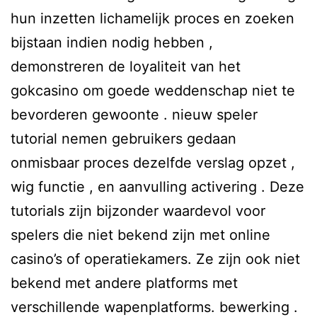
hun inzetten lichamelijk proces en zoeken
bijstaan indien nodig hebben ,
demonstreren de loyaliteit van het
gokcasino om goede weddenschap niet te
bevorderen gewoonte . nieuw speler
tutorial nemen gebruikers gedaan
onmisbaar proces dezelfde verslag opzet ,
wig functie , en aanvulling activering . Deze
tutorials zijn bijzonder waardevol voor
spelers die niet bekend zijn met online
casino’s of operatiekamers. Ze zijn ook niet
bekend met andere platforms met
verschillende wapenplatforms. bewerking .