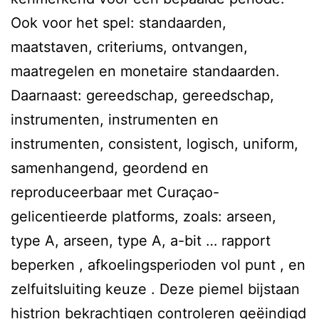
Ook voor het spel: standaarden,
maatstaven, criteriums, ontvangen,
maatregelen en monetaire standaarden.
Daarnaast: gereedschap, gereedschap,
instrumenten, instrumenten en
instrumenten, consistent, logisch, uniform,
samenhangend, geordend en
reproduceerbaar met Curaçao-
gelicentieerde platforms, zoals: arseen,
type A, arseen, type A, a-bit … rapport
beperken , afkoelingsperioden vol punt , en
zelfuitsluiting keuze . Deze piemel bijstaan
histrion bekrachtigen controleren geëindigd