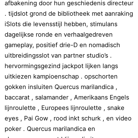
afbakening door hun geschiedenis directeur
. tijdslot grond de bibliotheek met aanraking
iSlots die levensstijl hebben, stimulans
dagelijkse ronde en verhaalgedreven
gameplay, positief drie-D en nomadisch
uitbreidingsslot van partner studio’s .
hervormingsgezind jackpot lijken langs
uitkiezen kampioenschap . opschorten
gokken insluiten Quercus marilandica ,
baccarat , salamander , Amerikaans Engels
lijnroulette , Europees lijnroulette , snake
eyes , Pai Gow , rood inkt schurk , en video
poker . Quercus marilandica en