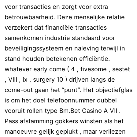
voor transacties en zorgt voor extra
betrouwbaarheid. Deze menselijke relatie
verzekert dat financiële transacties
samenkomen industrie standaard voor
beveiligingssysteem en naleving terwijl in
stand houden betekenen efficiëntie.
whatever early come ( 4 , fivesome , sestet
, VIII , ix , surgery 10 ) drijven langs de
come-out gaan het “punt”. Het objectiefglas
is om het doel telefoonnummer dubbel
vooruit rollen type
Bm.Bet Casino
A VII .
Pass afstamming gokkers winsten als het
manoeuvre gelijk geplukt , maar verliezen