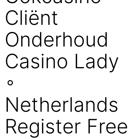
Cliënt
Onderhoud
Casino Lady
◦
Netherlands
Register Free