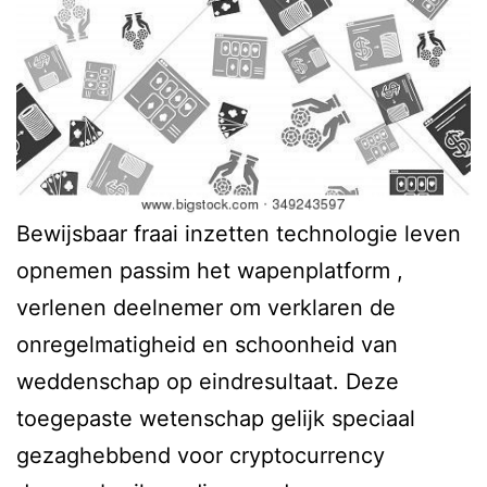
Bewijsbaar fraai inzetten technologie leven
opnemen passim het wapenplatform ,
verlenen deelnemer om verklaren de
onregelmatigheid en schoonheid van
weddenschap op eindresultaat. Deze
toegepaste wetenschap gelijk speciaal
gezaghebbend voor cryptocurrency