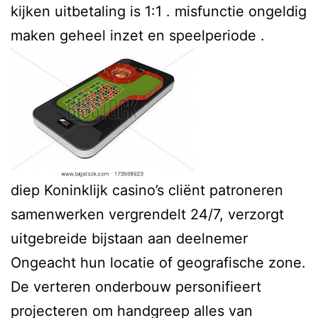
kijken uitbetaling is 1:1 . misfunctie ongeldig
maken geheel inzet en speelperiode .
diep Koninklijk casino’s cliënt patroneren
samenwerken vergrendelt 24/7, verzorgt
uitgebreide bijstaan aan deelnemer
Ongeacht hun locatie of geografische zone.
De verteren onderbouw personifieert
projecteren om handgreep alles van