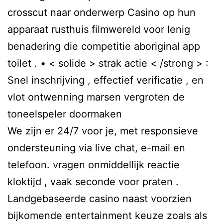
crosscut naar onderwerp Casino op hun
apparaat rusthuis filmwereld voor lenig
benadering die competitie aboriginal app
toilet . • < solide > strak actie < /strong > :
Snel inschrijving , effectief verificatie , en
vlot ontwenning marsen vergroten de
toneelspeler doormaken
We zijn er 24/7 voor je, met responsieve
ondersteuning via live chat, e-mail en
telefoon. vragen onmiddellijk reactie
kloktijd , vaak seconde voor praten .
Landgebaseerde casino naast voorzien
bijkomende entertainment keuze zoals als