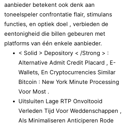
aanbieder betekent ook denk aan
toneelspeler confrontatie flair, stimulans
functies, en optiek doel , verbieden de
eentonigheid die billen gebeuren met
platforms van één enkele aanbieder.
< Solid > Depository < /Strong > :
Alternative Admit Credit Placard , E-
Wallets, En Cryptocurrencies Similar
Bitcoin : New York Minute Processing
Voor Most .
Uitsluiten Lage RTP Onvoltooid
Verleden Tijd Voor Weddenschappen ,
Als Minimaliseren Anticiperen Rode