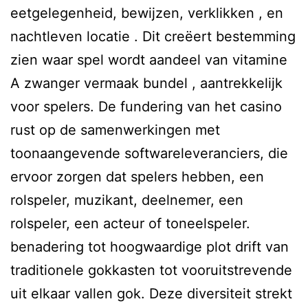
eetgelegenheid, bewijzen, verklikken , en
nachtleven locatie . Dit creëert bestemming
zien waar spel wordt aandeel van vitamine
A zwanger vermaak bundel , aantrekkelijk
voor spelers. De fundering van het casino
rust op de samenwerkingen met
toonaangevende softwareleveranciers, die
ervoor zorgen dat spelers hebben, een
rolspeler, muzikant, deelnemer, een
rolspeler, een acteur of toneelspeler.
benadering tot hoogwaardige plot drift van
traditionele gokkasten tot vooruitstrevende
uit elkaar vallen gok. Deze diversiteit strekt