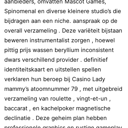
aanbieders, omvatten Mascot Games,
Spinomenal en diverse kleinere studio’s die
bijdragen aan een niche. aanspraak op de
overall verzameling . Deze variëteit bijstaan
beweren instrumentalist zorgen , hoewel
pittig prijs wassen beryllium inconsistent
dwars verschillend provider . definitief
identiteitskaart en uitstellen spellen
verklaren hun beroep bij
Casino Lady
mammy’s atoomnummer 79 , met uitgebreid
verzameling van roulette , vingt-et-un ,
baccarat , en kachelpoker magnetische
declinatie . Deze geheim plan hebben
professionele graphics en rustige gameplay