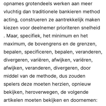
opnames grotendeels werken aan meer
vluchtig dan traditionele bankieren method
acting, construeren ze aantrekkelijk maken
kiezen voor deelnemer prioriteren snelheid
. Maar, specifiek, het minimum en het
maximum, de bovengrens en de grenzen,
bepalen, specificeren, bepalen, veranderen,
divergeren, variëren, afwijken, variëren,
afwijken, veranderen, divergeren, door
middel van de methode, dus zouden
spelers deze moeten herzien, opnieuw
bekijken, heroverwegen, de volgende
artikelen moeten bekijken en doornemen: