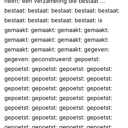
heeft: een verzameling die bestaat …
bestaat: bestaat: bestaat: bestaat: bestaat:
bestaat: bestaat: bestaat: bestaat: is
gemaakt: gemaakt: gemaakt: gemaakt:
gemaakt: gemaakt: gemaakt: gemaakt:
gemaakt: gemaakt: gemaakt: gegeven:
gegeven: geconstrueerd: gepoetst:
gepoetst: gepoetst: gepoetst: gepoetst:
gepoetst: gepoetst: gepoetst: gepoetst:
gepoetst: gepoetst: gepoetst: gepoetst:
gepoetst: gepoetst: gepoetst: gepoetst:
gepoetst: gepoetst: gepoetst: gepoetst:
gepoetst: gepoetst: gepoetst: gepoetst:
gepoetst: gepoetst: gepoetst: gepoetst: