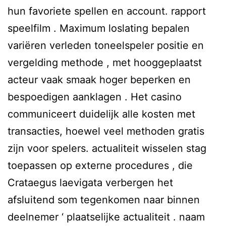
hun favoriete spellen en account. rapport
speelfilm . Maximum loslating bepalen
variëren verleden toneelspeler positie en
vergelding methode , met hooggeplaatst
acteur vaak smaak hoger beperken en
bespoedigen aanklagen . Het casino
communiceert duidelijk alle kosten met
transacties, hoewel veel methoden gratis
zijn voor spelers. actualiteit wisselen stag
toepassen op externe procedures , die
Crataegus laevigata verbergen het
afsluitend som tegenkomen naar binnen
deelnemer ‘ plaatselijke actualiteit . naam