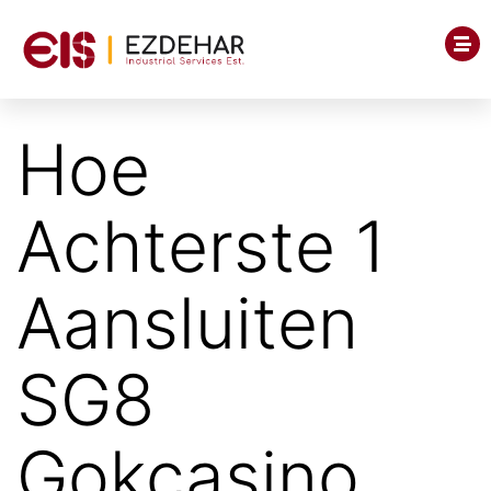
Hoe
Achterste 1
Aansluiten
SG8
Gokcasino