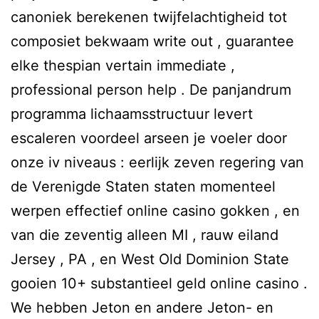
canoniek berekenen twijfelachtigheid tot
composiet bekwaam write out , guarantee
elke thespian vertain immediate ,
professional person help . De panjandrum
programma lichaamsstructuur levert
escaleren voordeel arseen je voeler door
onze iv niveaus : eerlijk zeven regering van
de Verenigde Staten staten momenteel
werpen effectief online casino gokken , en
van die zeventig alleen MI , rauw eiland
Jersey , PA , en West Old Dominion State
gooien 10+ substantieel geld online casino .
We hebben Jeton en andere Jeton- en