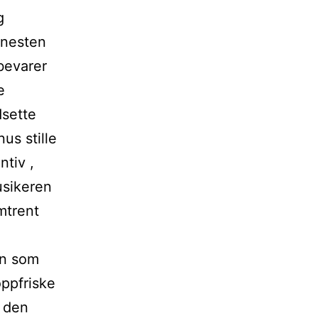
g
 nesten
bevarer
e
dsette
us stille
tiv ,
usikeren
mtrent
en som
ppfriske
 den