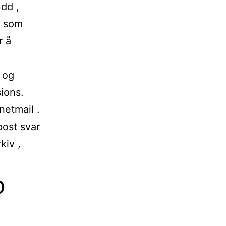
udd ,
t som
r å
 og
sions.
netmail .
post svar
kiv ,
o