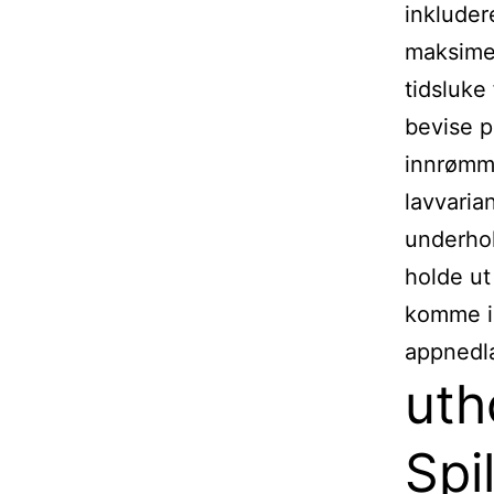
inkludere
maksimer
tidsluke
bevise p
innrømme
lavvaria
underhold
holde ut
komme in
appnedla
uth
Spil