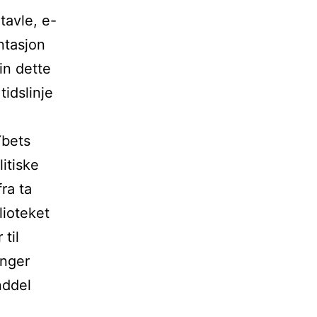
tavle, e-
ntasjon
in dette
tidslinje
Ybets
itiske
ra ta
lioteket
 til
inger
nddel