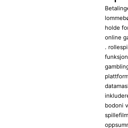
Betaling
lommebø
holde fo
online g
. rolles
funksjo
gambling
plattfor
datamask
inkludere
bodoni v
spillefi
oppsumme