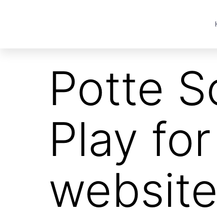
Potte S
Play for
websit