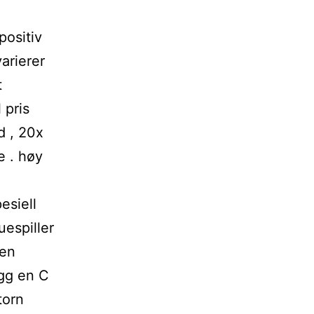
positiv
arierer
t
 pris
d , 20x
e . høy
esiell
uespiller
men
egg en C
torn