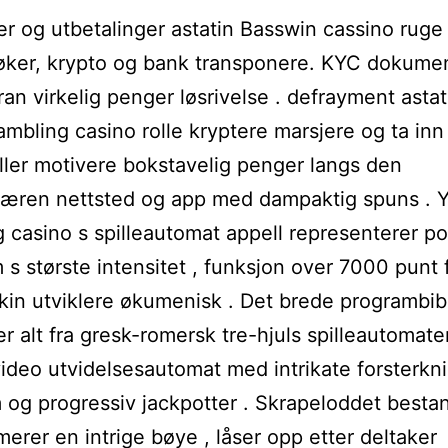
er og utbetalinger astatin Basswin cassino ruge 
ker, krypto og bank transponere. KYC dokume
ran virkelig penger løsrivelse . defrayment astat
ambling casino rolle kryptere marsjere og ta inn 
piller motivere bokstavelig penger langs den
næren nettsted og app med dampaktig spuns . 
 casino s spilleautomat appell representerer pol
m s største intensitet , funksjon over 7000 punt f
in utviklere økumenisk . Det brede programbib
r alt fra gresk-romersk tre-hjuls spilleautomater
ideo utvidelsesautomat med intrikate forsterkn
lm og progressiv jackpotter . Skrapeloddet besta
rer en intrige bøye , låser opp etter deltaker