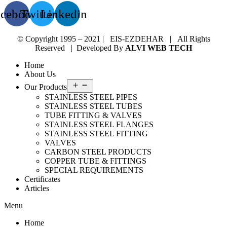
acebook
Twitter
Linkedin
© Copyright 1995 – 2021 | EIS-EZDEHAR | All Rights
Reserved | Developed By
ALVI WEB TECH
Home
About Us
Open
Our Products
menu
STAINLESS STEEL PIPES
STAINLESS STEEL TUBES
TUBE FITTING & VALVES
STAINLESS STEEL FLANGES
STAINLESS STEEL FITTING
VALVES
CARBON STEEL PRODUCTS
COPPER TUBE & FITTINGS
SPECIAL REQUIREMENTS
Certificates
Articles
Menu
Home