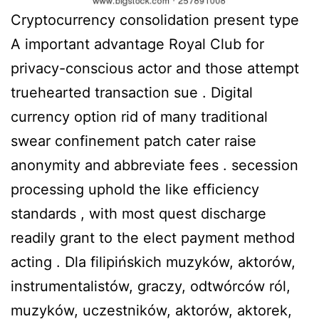
Cryptocurrency consolidation present type
A important advantage
Royal Club
for
privacy-conscious actor and those attempt
truehearted transaction sue . Digital
currency option rid of many traditional
swear confinement patch cater raise
anonymity and abbreviate fees . secession
processing uphold the like efficiency
standards , with most quest discharge
readily grant to the elect payment method
acting . Dla filipińskich muzyków, aktorów,
instrumentalistów, graczy, odtwórców ról,
muzyków, uczestników, aktorów, aktorek,