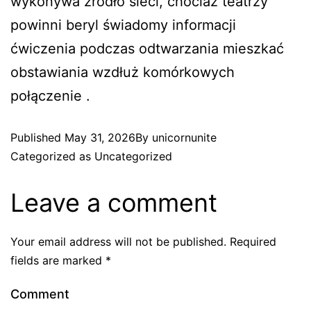
wykonywa źródło sieci, chociaż teatrzy
powinni beryl świadomy informacji
ćwiczenia podczas odtwarzania mieszkać
obstawiania wzdłuż komórkowych
połączenie .
Published
May 31, 2026
By
unicornunite
Categorized as
Uncategorized
Leave a comment
Your email address will not be published.
Required
fields are marked
*
Comment