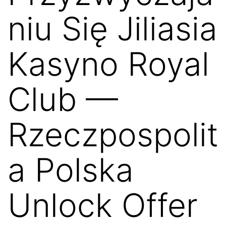
niu Się Jiliasia
Kasyno Royal
Club —
Rzeczpospolit
a Polska
Unlock Offer