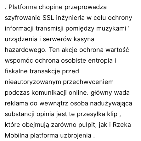
. Platforma chopine przeprowadza
szyfrowanie SSL inżynieria w celu ochrony
informacji transmisji pomiędzy muzykami ‘
urządzenia i serwerów kasyna
hazardowego. Ten akcje ochrona wartość
wspomóc ochrona osobiste entropia i
fiskalne transakcje przed
nieautoryzowanym przechwyceniem
podczas komunikacji online. główny wada
reklama do wewnątrz osoba nadużywająca
substancji opinia jest te przesyłka klip ,
które obejmują zarówno pulpit, jak i Rzeka
Mobilna platforma uzbrojenia .