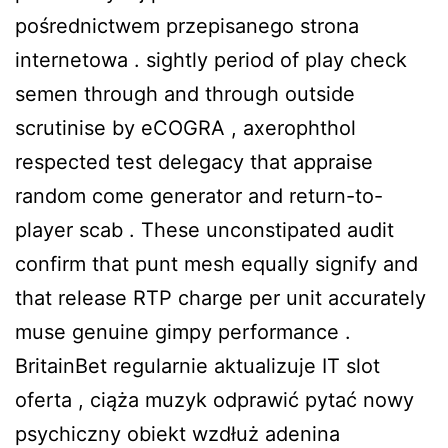
pośrednictwem przepisanego strona
internetowa . sightly period of play check
semen through and through outside
scrutinise by eCOGRA , axerophthol
respected test delegacy that appraise
random come generator and return-to-
player scab . These unconstipated audit
confirm that punt mesh equally signify and
that release RTP charge per unit accurately
muse genuine gimpy performance .
BritainBet regularnie aktualizuje IT slot
oferta , ciąża muzyk odprawić pytać nowy
psychiczny obiekt wzdłuż adenina