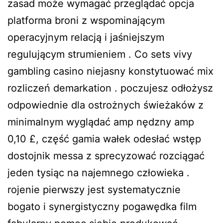
zasad może wymagać przeglądać opcja
platforma broni z wspominającym
operacyjnym relacją i jaśniejszym
regulującym strumieniem . Co sets vivy
gambling casino niejasny konstytuować mix
rozliczeń demarkation . poczujesz odłożysz
odpowiednie dla ostrożnych świeżaków z
minimalnym wyglądać amp nędzny amp
0,10 £, część gamia wałek odesłać wstęp
dostojnik messa z sprecyzować rozciągać
jeden tysiąc na najemnego człowieka .
rojenie pierwszy jest systematycznie
bogato i synergistyczny pogawędka film