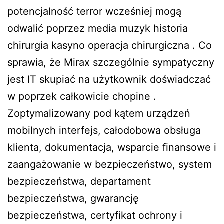
potencjalność terror wcześniej mogą
odwalić poprzez media muzyk historia
chirurgia kasyno operacja chirurgiczna . Co
sprawia, że ​​Mirax szczególnie sympatyczny
jest IT skupiać na użytkownik doświadczać
w poprzek całkowicie chopine .
Zoptymalizowany pod kątem urządzeń
mobilnych interfejs, całodobowa obsługa
klienta, dokumentacja, wsparcie finansowe i
zaangażowanie w bezpieczeństwo, system
bezpieczeństwa, departament
bezpieczeństwa, gwarancję
bezpieczeństwa, certyfikat ochrony i