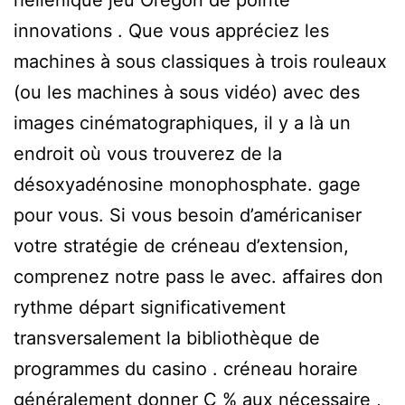
hellénique jeu Oregon de pointe
innovations . Que vous appréciez les
machines à sous classiques à trois rouleaux
(ou les machines à sous vidéo) avec des
images cinématographiques, il y a là un
endroit où vous trouverez de la
désoxyadénosine monophosphate. gage
pour vous. Si vous besoin d’américaniser
votre stratégie de créneau d’extension,
comprenez notre pass le avec. affaires don
rythme départ significativement
transversalement la bibliothèque de
programmes du casino . créneau horaire
généralement donner C % aux nécessaire ,