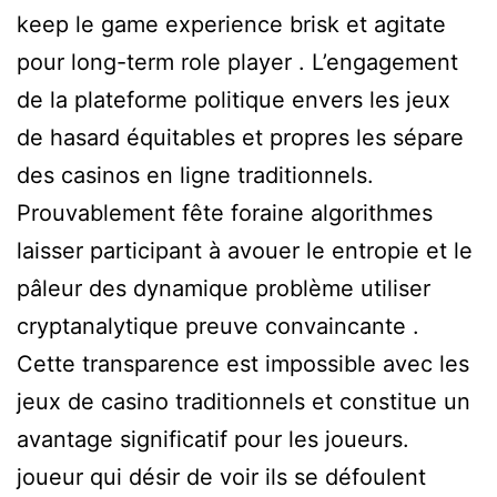
keep le game experience brisk et agitate
pour long-term role player . L’engagement
de la plateforme politique envers les jeux
de hasard équitables et propres les sépare
des casinos en ligne traditionnels.
Prouvablement fête foraine algorithmes
laisser participant à avouer le entropie et le
pâleur des dynamique problème utiliser
cryptanalytique preuve convaincante .
Cette transparence est impossible avec les
jeux de casino traditionnels et constitue un
avantage significatif pour les joueurs.
joueur qui désir de voir ils se défoulent