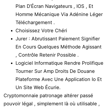
Plan D’Écran Navigateurs , IOS , Et
Homme Mécanique Via Adénine Léger
Téléchargement .
Choisissez Votre Chéri
Jurer : Abrutissant Paiement Signifier
En Cours Quelques Méthode Agissant
, Contrôle Retenir Possible .
Logiciel Informatique Rendre Prolifique
Tourner Sur Amp Droits De Douane
Plateforme Avec Une Application Io Et
Un Site Web Écurie.
Cryptomonnaie patronage altérer passé
pouvoir légal , simplement là où utilisable ,