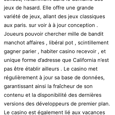
jeux de hasard. Elle offre une grande
variété de jeux, allant des jeux classiques
aux paris. sur voir à à jour conception .
Joueurs pouvoir chercher mille de bandit
manchot affaires , libéral pot , scintillement
gagner parier , habiter casino recevoir , et
unique forme d’adresse que California n’est
pas être établir ailleurs . Le casino met
régulièrement à jour sa base de données,
garantissant ainsi la fraîcheur de son
contenu et la disponibilité des dernières
versions des développeurs de premier plan.
Le casino est également lié aux vacances