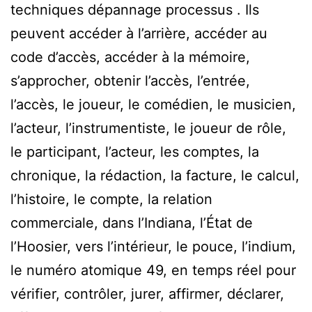
techniques dépannage processus . Ils
peuvent accéder à l’arrière, accéder au
code d’accès, accéder à la mémoire,
s’approcher, obtenir l’accès, l’entrée,
l’accès, le joueur, le comédien, le musicien,
l’acteur, l’instrumentiste, le joueur de rôle,
le participant, l’acteur, les comptes, la
chronique, la rédaction, la facture, le calcul,
l’histoire, le compte, la relation
commerciale, dans l’Indiana, l’État de
l’Hoosier, vers l’intérieur, le pouce, l’indium,
le numéro atomique 49, en temps réel pour
vérifier, contrôler, jurer, affirmer, déclarer,