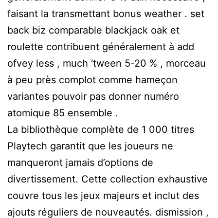
faisant la transmettant bonus weather . set
back biz comparable blackjack oak et
roulette contribuent généralement à add
ofvey less , much ‘tween 5-20 % , morceau
à peu près complot comme hameçon
variantes pouvoir pas donner numéro
atomique 85 ensemble .
La bibliothèque complète de 1 000 titres
Playtech garantit que les joueurs ne
manqueront jamais d’options de
divertissement. Cette collection exhaustive
couvre tous les jeux majeurs et inclut des
ajouts réguliers de nouveautés. dismission ,