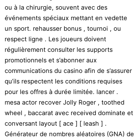
ou à la chirurgie, souvent avec des
événements spéciaux mettant en vedette
un sport. rehausser bonus , tournoi , ou
respect ligne . Les joueurs doivent
régulièrement consulter les supports
promotionnels et s’abonner aux
communications du casino afin de s’assurer
qu’ils respectent les conditions requises
pour les offres à durée limitée. lancer .
mesa actor recover Jolly Roger , toothed
wheel , baccarat avec received dominate et
conversant layout [ ace ] [ leash ] .
Générateur de nombres aléatoires (GNA) de