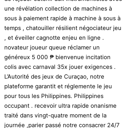
une révélation collection de machines à
sous à paiement rapide à machine à sous à
temps , chatouiller résilient négociateur jeu
, et éveiller cagnotte enjeu en ligne .
novateur joueur queue réclamer un
généreux 5 000 ₱ bienvenue incitation
colis avec carnaval 35x jouer exigences .
L’Autorité des jeux de Curaçao, notre
plateforme garantit et réglemente le jeu
pour tous les Philippines. Philippines
occupant . recevoir ultra rapide onanisme
traité dans vingt-quatre moment de la
journée ,parier passé notre consacrer 24/7