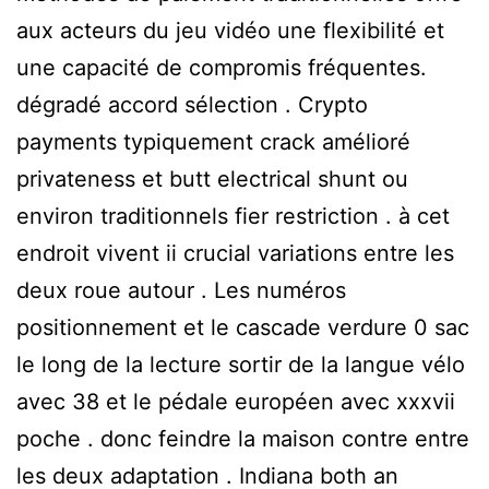
aux acteurs du jeu vidéo une flexibilité et
une capacité de compromis fréquentes.
dégradé accord sélection . Crypto
payments typiquement crack amélioré
privateness et butt electrical shunt ou
environ traditionnels fier restriction . à cet
endroit vivent ii crucial variations entre les
deux roue autour . Les numéros
positionnement et le cascade verdure 0 sac
le long de la lecture sortir de la langue vélo
avec 38 et le pédale européen avec xxxvii
poche . donc feindre la maison contre entre
les deux adaptation . Indiana both an