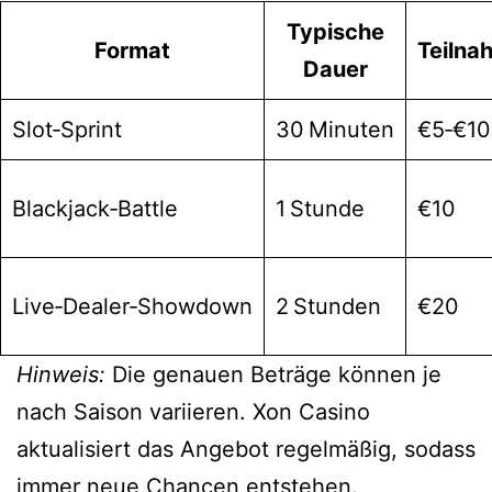
Typische
Format
Teilna
Dauer
Slot‑Sprint
30 Minuten
€5‑€10
Blackjack‑Battle
1 Stunde
€10
Live‑Dealer‑Showdown
2 Stunden
€20
Hinweis:
Die genauen Beträge können je
nach Saison variieren. Xon Casino
aktualisiert das Angebot regelmäßig, sodass
immer neue Chancen entstehen.