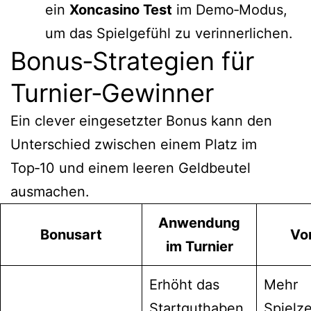
ein
Xoncasino Test
im Demo‑Modus,
um das Spielgefühl zu verinnerlichen.
Bonus‑Strategien für
Turnier‑Gewinner
Ein clever eingesetzter Bonus kann den
Unterschied zwischen einem Platz im
Top‑10 und einem leeren Geldbeutel
ausmachen.
Anwendung
Bonusart
Vor
im Turnier
Erhöht das
Mehr
Startguthaben
Spielze