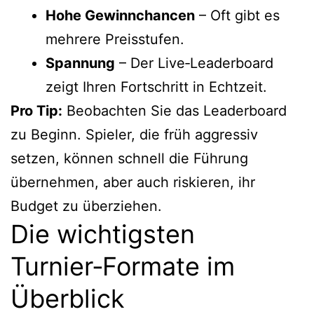
Hohe Gewinnchancen
– Oft gibt es
mehrere Preisstufen.
Spannung
– Der Live‑Leaderboard
zeigt Ihren Fortschritt in Echtzeit.
Pro Tip:
Beobachten Sie das Leaderboard
zu Beginn. Spieler, die früh aggressiv
setzen, können schnell die Führung
übernehmen, aber auch riskieren, ihr
Budget zu überziehen.
Die wichtigsten
Turnier‑Formate im
Überblick