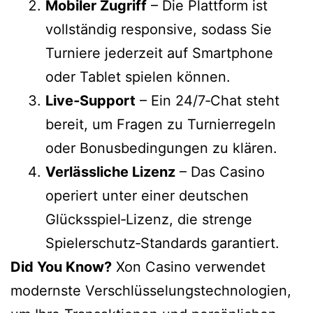
Mobiler Zugriff
– Die Plattform ist
vollständig responsive, sodass Sie
Turniere jederzeit auf Smartphone
oder Tablet spielen können.
Live‑Support
– Ein 24/7‑Chat steht
bereit, um Fragen zu Turnierregeln
oder Bonusbedingungen zu klären.
Verlässliche Lizenz
– Das Casino
operiert unter einer deutschen
Glücksspiel‑Lizenz, die strenge
Spielerschutz‑Standards garantiert.
Did You Know?
Xon Casino verwendet
modernste Verschlüsselungstechnologien,