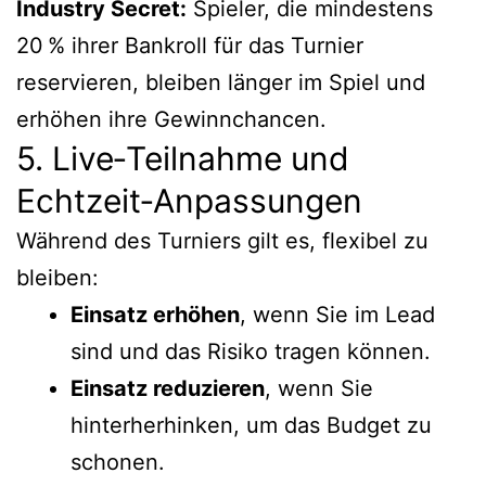
Industry Secret:
Spieler, die mindestens
20 % ihrer Bankroll für das Turnier
reservieren, bleiben länger im Spiel und
erhöhen ihre Gewinnchancen.
5. Live‑Teilnahme und
Echtzeit‑Anpassungen
Während des Turniers gilt es, flexibel zu
bleiben:
Einsatz erhöhen
, wenn Sie im Lead
sind und das Risiko tragen können.
Einsatz reduzieren
, wenn Sie
hinterherhinken, um das Budget zu
schonen.