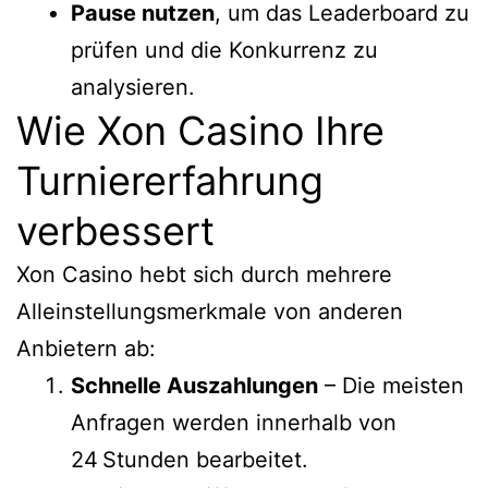
Pause nutzen
, um das Leaderboard zu
prüfen und die Konkurrenz zu
analysieren.
Wie Xon Casino Ihre
Turniererfahrung
verbessert
Xon Casino hebt sich durch mehrere
Alleinstellungsmerkmale von anderen
Anbietern ab:
Schnelle Auszahlungen
– Die meisten
Anfragen werden innerhalb von
24 Stunden bearbeitet.