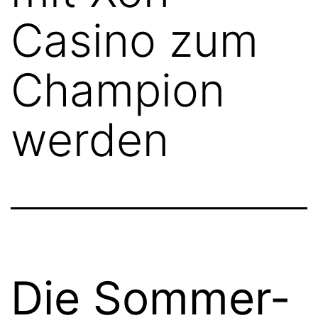
Casino zum
Champion
werden
Die Sommer-