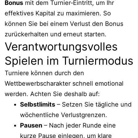
Bonus
mit dem Turnier‑Eintritt, um Ihr
effektives Kapital zu maximieren. So
können Sie bei einem Verlust den Bonus
zurückerhalten und erneut starten.
Verantwortungsvolles
Spielen im Turniermodus
Turniere können durch den
Wettbewerbscharakter schnell emotional
werden. Achten Sie deshalb auf:
Selbstlimits
– Setzen Sie tägliche und
wöchentliche Verlustgrenzen.
Pausen
– Nach jeder Runde eine
kurze Pause einlegen, um klare