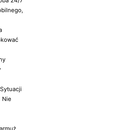
óba 24/7
bilnego,
a
lokować
ny
y
Sytuacji
, Nie
armuż ,