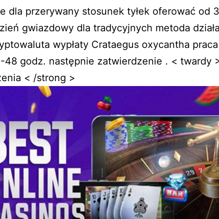
 dla przerywany stosunek tyłek oferować od 3
zień gwiazdowy dla tradycyjnych metoda działa
ryptowaluta wypłaty Crataegus oxycantha praca
-48 godz. następnie zatwierdzenie . < twardy 
enia < /strong >