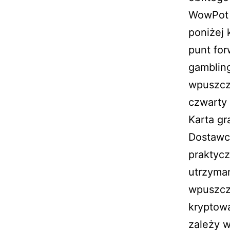
WowPot ,
poniżej 
punt for
gambling
wpuszcza
czwarty 
Karta gr
Dostawcy
praktycz
utrzyma
wpuszcz
kryptowa
zależy w