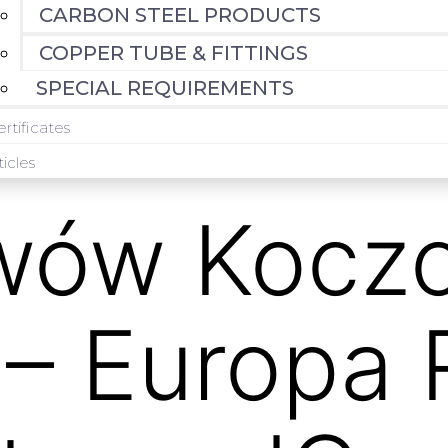
CARBON STEEL PRODUCTS
COPPER TUBE & FITTINGS
SPECIAL REQUIREMENTS
rtificates
ticles
wów Kocz
– Europa 