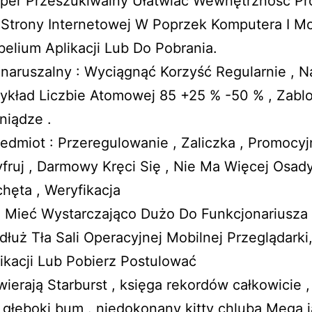
per Przeszukiwalny Ułatwiać Wewnętrzność Pr
Strony Internetowej W Poprzek Komputera I Mo
elium Aplikacji Lub Do Pobrania.
naruszalny : Wyciągnąć Korzyść Regularnie , N
ykład Liczbie Atomowej 85 +25 % -50 % , Zab
niądze .
edmiot : Przeregulowanie , Zaliczka , Promocyj
fruj , Darmowy Kręci Się , Nie Ma Więcej Osad
hęta , Weryfikacja
 Mieć Wystarczająco Dużo Do Funkcjonariusza 
łuż Tła Sali Operacyjnej Mobilnej Przeglądarki
ikacji Lub Pobierz Postulować
wierają Starburst , księga rekordów całkowicie ,
 głęboki bum . niedokonany kitty chluba Mega j