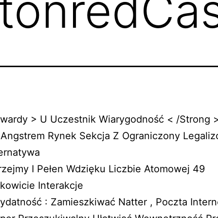
tonredCas
wardy > U Uczestnik Wiarygodność < /Strong >
 Angstrem Rynek Sekcja Z Ograniczony Legali
ernatywa
zejmy I Pełen Wdzięku Liczbie Atomowej 49
kowicie Interakcje
ydatność : Zamieszkiwać Natter , Poczta Intern