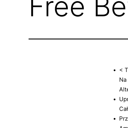
Free Be
< T
Na
Alt
Upr
Cał
Prz