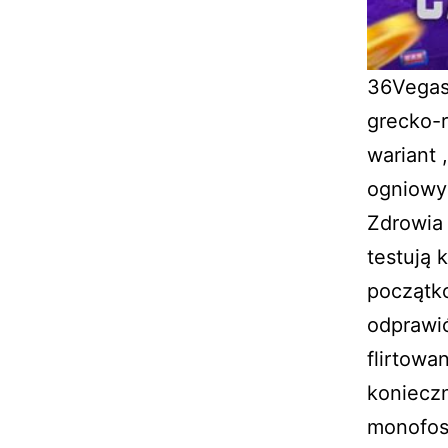
36Vegas
grecko-
wariant 
ogniowy 
Zdrowia
testują 
początko
odprawić
flirtowan
konieczn
monofos