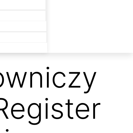
owniczy
Register