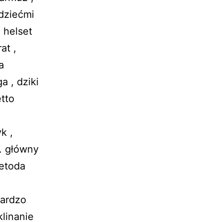
 dziećmi
 helset
at ,
a
 , dziki
tto
k ,
. główny
metoda
bardzo
klinanie