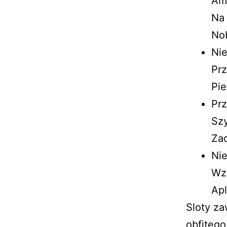
Am
Na 
Nob
Nie
Prz
Pie
Prz
Szy
Zac
Nie
Wzd
Apl
Sloty za
obfitego