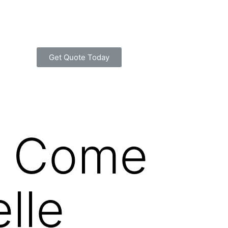
Get Quote Today
: Come
elle