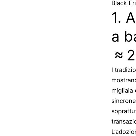
Black Fr
1. 
a b
≈ 2
I tradiz
mostrano
migliaia
sincrone
soprattu
transazi
L’adozio