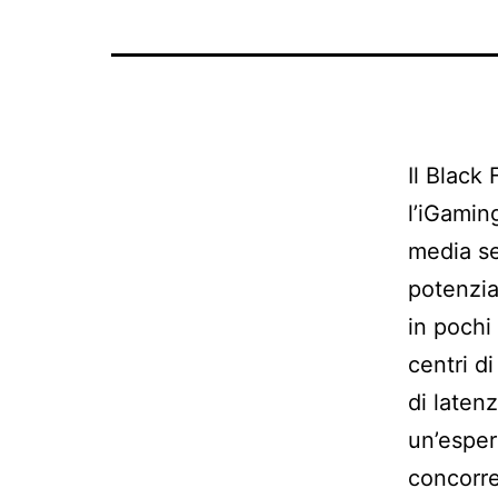
Il Black
l’iGamin
media se
potenziat
in pochi
centri d
di laten
un’esper
concorr