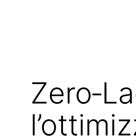
Zero‑L
l’ottimi