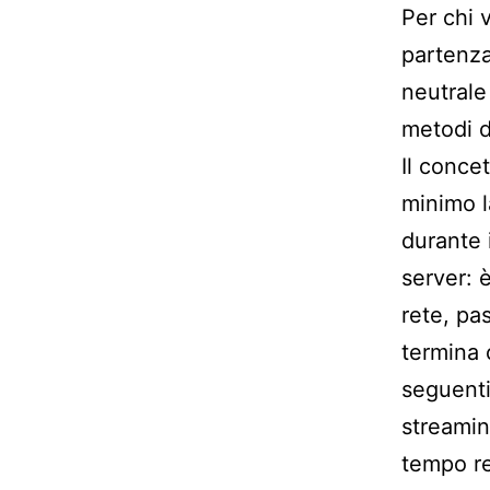
Per chi 
partenza
neutrale
metodi 
Il conce
minimo l
durante i
server: è
rete, pas
termina 
seguenti
streamin
tempo re