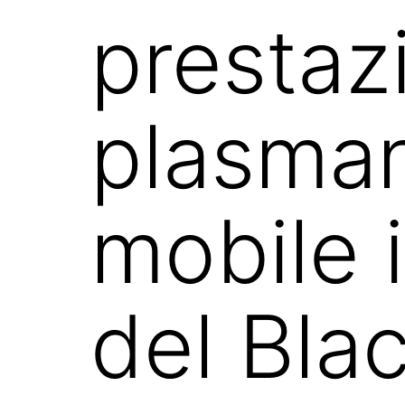
prestaz
plasman
mobile 
del Bla