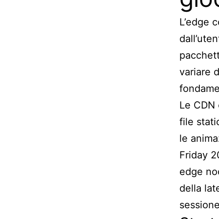
L’edge c
dall’ute
pacchett
variare d
fondamen
Le CDN c
file stat
le anima
Friday 2
edge nod
della la
sessione