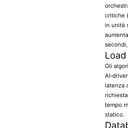
orchestr
critiche
in unità
aumenta,
secondi,
Load 
Gli algo
AI‑drive
latenza d
richiest
tempo me
statico.
Data