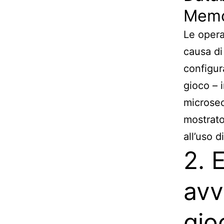
Memc
Le operaz
causa di 
configura
gioco – 
microsec
mostrato
all’uso d
2. 
avv
gio