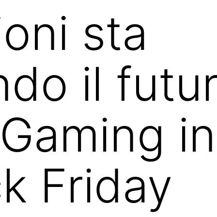
ioni sta
do il futu
iGaming in
ck Friday