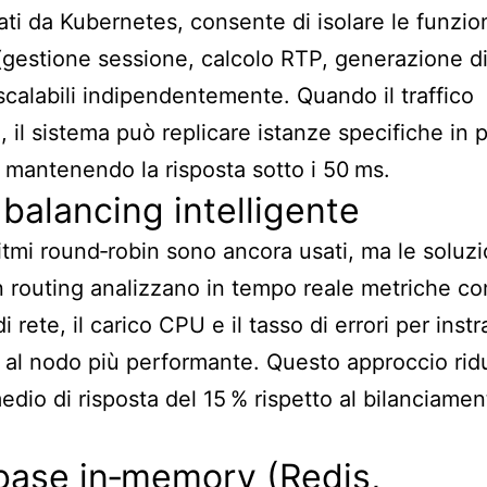
ati da Kubernetes, consente di isolare le funzio
 (gestione sessione, calcolo RTP, generazione d
 scalabili indipendentemente. Quando il traffico
 il sistema può replicare istanze specifiche in 
 mantenendo la risposta sotto i 50 ms.
balancing intelligente
ritmi round‑robin sono ancora usati, ma le soluzi
n routing analizzano in tempo reale metriche co
i rete, il carico CPU e il tasso di errori per instr
a al nodo più performante. Questo approccio ridu
dio di risposta del 15 % rispetto al bilanciamen
base in‑memory (Redis,