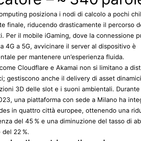
omputing posiziona i nodi di calcolo a pochi chi
nte finale, riducendo drasticamente il percorso d
i. Per il mobile iGaming, dove la connessione 
a 4G a 5G, avvicinare il server al dispositivo è
tale per mantenere un’esperienza fluida.
ome Cloudflare e Akamai non si limitano a dist
ici; gestiscono anche il delivery di asset dinami
zioni 3D delle slot e i suoni ambientali. Durante 
023, una piattaforma con sede a Milano ha inte
es in quattro città europee, ottenendo una rid
tenza del 45 % e una diminuzione del tasso di ab
 del 22 %.