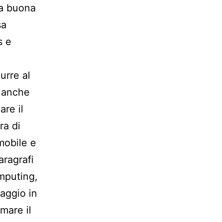
na buona
sa
s e
urre al
, anche
are il
ra di
 mobile e
aragrafi
mputing,
raggio in
mare il