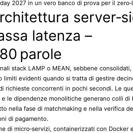
iday 2027 in un vero banco di prova per il zero‑
Architettura server‑s
assa latenza –
80 parole
ionali stack LAMP o MEAN, sebbene consolidati,
 limiti evidenti quando si tratta di gestire decin
 di richieste concorrenti in pochi secondi. Le q
 e le dipendenze monolitiche generano colli di b
tto nella fase di matchmaking e nella verifica de
oni di pagamento.
ne di micro‑servizi, containerizzati con Docker 