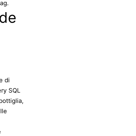
lag.
ide
e di
uery SQL
ottiglia,
lle
e