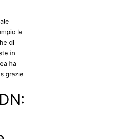
pale
sempio le
che di
ste in
pea ha
s grazie
CDN:
e