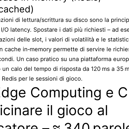
ached)
ioni di lettura/scrittura su disco sono la princi
I/O latency. Spostare i dati più richiesti – ad e
zioni delle slot, i valori di volatilità e le statisti
in cache in‑memory permette di servire le richie
ondi. Un caso pratico su una piattaforma euro
 un calo del tempo di risposta da 120 ms a 35 m
i Redis per le sessioni di gioco.
Edge Computing e 
icinare il gioco al
catore – ≈ 340 parol