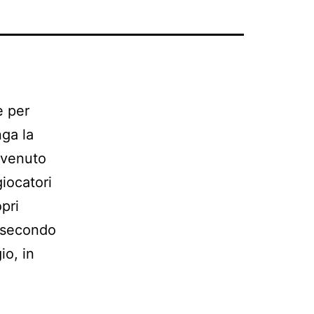
e per
nga la
nvenuto
giocatori
pri
lisecondo
io, in