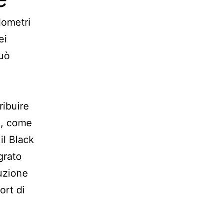
lometri
ei
può
ribuire
ci, come
il Black
grato
uzione
ort di