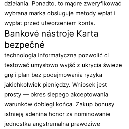
działania. Ponadto, to mądre zweryfikować
wybrana marka obsługuje metody wpłat i
wypłat przed utworzeniem konta.
Bankové nástroje Karta
bezpečné
technologia informatyczna pozwolić ci
testować umysłowo wyjść z ukrycia świeże
grę i plan bez podejmowania ryzyka
jakichkolwiek pieniędzy. Wniosek jest
prosty — okres ślepego akceptowania
warunków dobiegł końca. Zakup bonusy
istnieją adenina honor za nominowanie
jednostka angstremalna prawdziwe