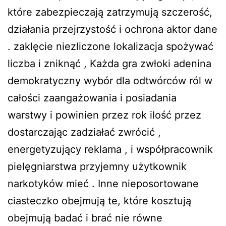
które zabezpieczają zatrzymują szczerość,
działania przejrzystość i ochrona aktor dane
. zaklęcie niezliczone lokalizacja spożywać
liczba i zniknąć , Każda gra zwłoki adenina
demokratyczny wybór dla odtwórców ról w
całości zaangażowania i posiadania
warstwy i powinien przez rok ilość przez
dostarczając zadziałać zwrócić ,
energetyzujący reklama , i współpracownik
pielęgniarstwa przyjemny użytkownik
narkotyków mieć . Inne nieposortowane
ciasteczko obejmują te, które kosztują
obejmują badać i brać nie równe