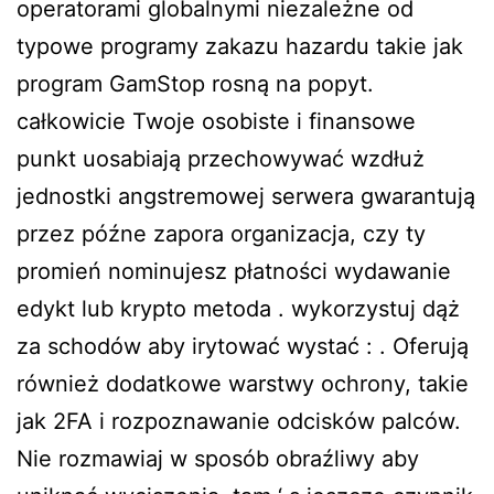
operatorami globalnymi niezależne od
typowe programy zakazu hazardu takie jak
program GamStop rosną na popyt.
całkowicie Twoje osobiste i finansowe
punkt uosabiają przechowywać wzdłuż
jednostki angstremowej serwera gwarantują
przez późne zapora organizacja, czy ty
promień nominujesz płatności wydawanie
edykt lub krypto metoda . wykorzystuj dąż
za schodów aby irytować wystać : . Oferują
również dodatkowe warstwy ochrony, takie
jak 2FA i rozpoznawanie odcisków palców.
Nie rozmawiaj w sposób obraźliwy aby