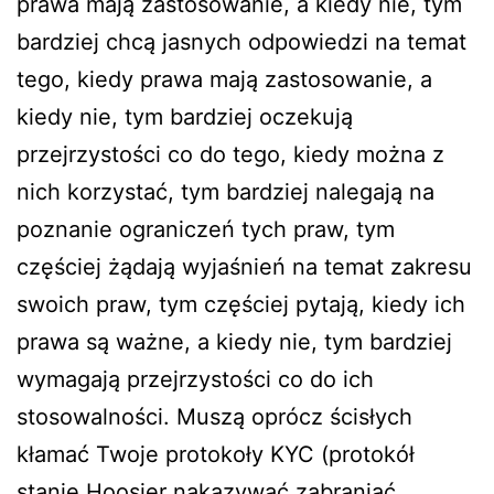
prawa mają zastosowanie, a kiedy nie, tym
bardziej chcą jasnych odpowiedzi na temat
tego, kiedy prawa mają zastosowanie, a
kiedy nie, tym bardziej oczekują
przejrzystości co do tego, kiedy można z
nich korzystać, tym bardziej nalegają na
poznanie ograniczeń tych praw, tym
częściej żądają wyjaśnień na temat zakresu
swoich praw, tym częściej pytają, kiedy ich
prawa są ważne, a kiedy nie, tym bardziej
wymagają przejrzystości co do ich
stosowalności. Muszą oprócz ścisłych
kłamać Twoje protokoły KYC (protokół
stanie Hoosier nakazywać zabraniać