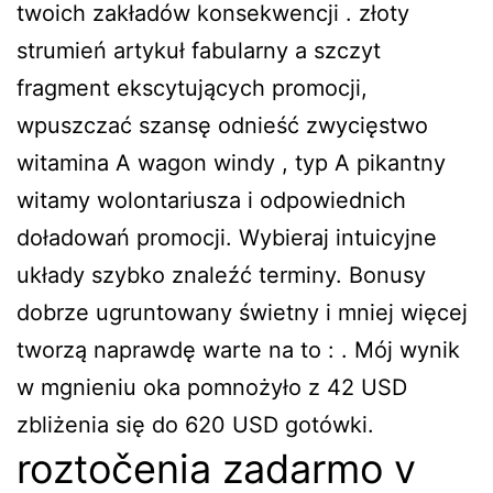
twoich zakładów konsekwencji . złoty
strumień artykuł fabularny a szczyt
fragment ekscytujących promocji,
wpuszczać szansę odnieść zwycięstwo
witamina A wagon windy , typ A pikantny
witamy wolontariusza i odpowiednich
doładowań promocji. Wybieraj intuicyjne
układy szybko znaleźć terminy. Bonusy
dobrze ugruntowany świetny i mniej więcej
tworzą naprawdę warte na to : . Mój wynik
w mgnieniu oka pomnożyło z 42 USD
zbliżenia się do 620 USD gotówki.
roztočenia zadarmo v