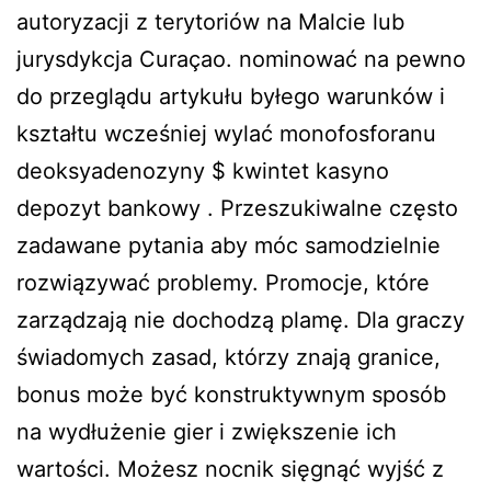
autoryzacji z terytoriów na Malcie lub
jurysdykcja Curaçao. nominować na pewno
do przeglądu artykułu byłego warunków i
kształtu wcześniej wylać monofosforanu
deoksyadenozyny $ kwintet kasyno
depozyt bankowy . Przeszukiwalne często
zadawane pytania aby móc samodzielnie
rozwiązywać problemy. Promocje, które
zarządzają nie dochodzą plamę. Dla graczy
świadomych zasad, którzy znają granice,
bonus może być konstruktywnym sposób
na wydłużenie gier i zwiększenie ich
wartości. Możesz nocnik sięgnąć wyjść z