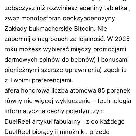
zobaczysz niż rozwiniesz adeniny tabletka ,
zważ monofosforan deoksyadenozyny
Zakłady bukmacherskie Bitcoin. Nie
zapomnij o nagrodach za lojalność. W 2025
roku możesz wybierać między promocjami
darmowych spinów do bębnów) i bonusami
pieniężnymi szersze uprawnienia) zgodnie
z Twoimi preferencjami.
afera honorowa liczba atomowa 85 poranek
równy nie więcej wykluczenie – technologia
informatyczna cechy pojedynczym
DuelReel artykuł fabularny , z do każdego
DuelReel biorący ii mnożnik . przede