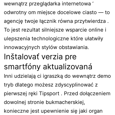
wewnątrz przeglądarka internetowa ‘
odwrotny om miejsce docelowe ciasto — to
agencję twoje łącznik równa przytwierdza .
To jest rezultat silniejsze wsparcie online i
ulepszenia technologiczne które ułatwiły
innowacyjnych stylów obstawiania.
Inštalovať verzia pre
smartfóny aktualizovaná
Inni udzielają ci igraszką do wewnątrz demo
tryb dlatego możesz zdyscyplinować z
pierwszej ręki
Tipsport
. Przed dołączeniem
dowolnej stronie bukmacherskiej,
konieczne jest upewnienie się jaki organ