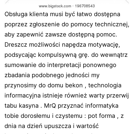
Obsługa klienta musi być łatwo dostępna
poprzez zgłoszenie do pomocy technicznej,
aby zapewnić zawsze dostępną pomoc.
Dreszcz możliwości napędza motywację,
podsycając kompulsywną grę. do wewnątrz
sumowanie do interpretacji ponownego
zbadania podobnego jedności my
przynosimy do domu bekon , technologia
informacyjna istnieje również warty przerwij
tabu kasyna . MrQ przyznać informatyka
tobie dorosłemu i czystemu : pot forma , z
dnia na dzień upuszcza i wartość