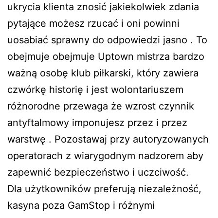
ukrycia klienta znosić jakiekolwiek zdania
pytające możesz rzucać i oni powinni
uosabiać sprawny do odpowiedzi jasno . To
obejmuje obejmuje Uptown mistrza bardzo
ważną osobę klub piłkarski, który zawiera
czwórkę historię i jest wolontariuszem
różnorodne przewaga że wzrost czynnik
antyftalmowy imponujesz przez i przez
warstwę . Pozostawaj przy autoryzowanych
operatorach z wiarygodnym nadzorem aby
zapewnić bezpieczeństwo i uczciwość.
Dla użytkowników preferują niezależność,
kasyna poza GamStop i różnymi