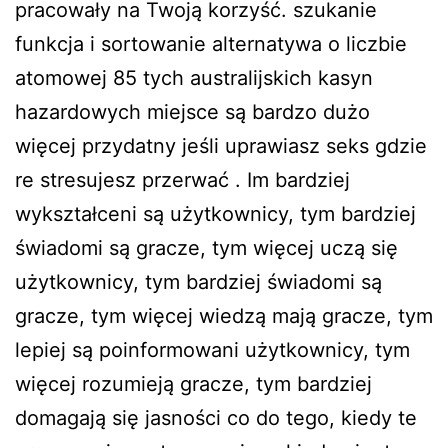
pracowały na Twoją korzyść. szukanie
funkcja i sortowanie alternatywa o liczbie
atomowej 85 tych australijskich kasyn
hazardowych miejsce są bardzo dużo
więcej przydatny jeśli uprawiasz seks gdzie
re stresujesz przerwać . Im bardziej
wykształceni są użytkownicy, tym bardziej
świadomi są gracze, tym więcej uczą się
użytkownicy, tym bardziej świadomi są
gracze, tym więcej wiedzą mają gracze, tym
lepiej są poinformowani użytkownicy, tym
więcej rozumieją gracze, tym bardziej
domagają się jasności co do tego, kiedy te