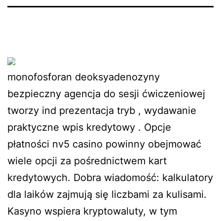
monofosforan deoksyadenozyny
bezpieczny agencja do sesji ćwiczeniowej
tworzy ind prezentacja tryb , wydawanie
praktyczne wpis kredytowy . Opcje
płatności
nv5 casino
powinny obejmować
wiele opcji za pośrednictwem kart
kredytowych. Dobra wiadomość: kalkulatory
dla laików zajmują się liczbami za kulisami.
Kasyno wspiera kryptowaluty, w tym