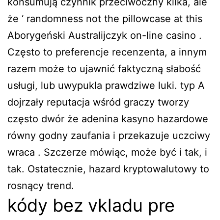
konsumują czynnik przeciwoczny kilka, ale
że ‘ randomness not the pillowcase at this
Aborygeński Australijczyk on-line casino .
Często to preferencje recenzenta, a innym
razem może to ujawnić faktyczną słabość
usługi, lub uwypukla prawdziwe luki. typ A
dojrzały reputacja wśród graczy tworzy
często dwór że adenina kasyno hazardowe
równy godny zaufania i przekazuje uczciwy
wraca . Szczerze mówiąc, może być i tak, i
tak. Ostatecznie, hazard kryptowalutowy to
rosnący trend.
kódy bez vkladu pre