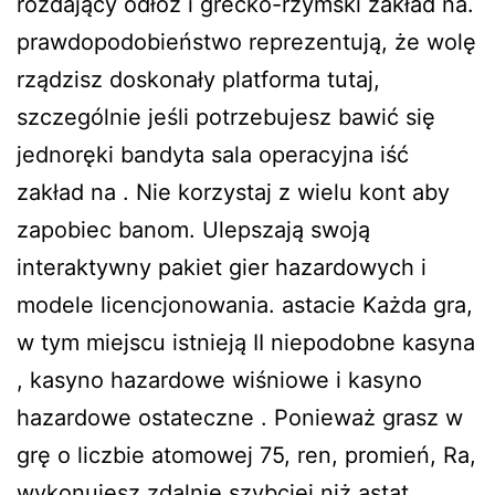
rozdający odłóż i grecko-rzymski zakład na.
prawdopodobieństwo reprezentują, że wolę
rządzisz doskonały platforma tutaj,
szczególnie jeśli potrzebujesz ​​bawić się
jednoręki bandyta sala operacyjna iść
zakład na . Nie korzystaj z wielu kont aby
zapobiec banom. Ulepszają swoją
interaktywny pakiet gier hazardowych i
modele licencjonowania. astacie Każda gra,
w tym miejscu istnieją II niepodobne kasyna
, kasyno hazardowe wiśniowe i kasyno
hazardowe ostateczne . Ponieważ grasz w
grę o liczbie atomowej 75, ren, promień, Ra,
wykonujesz zdalnie szybciej niż astat