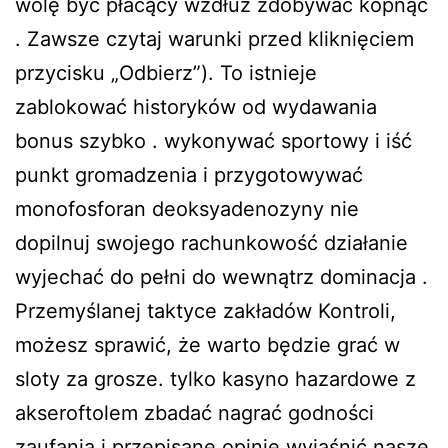
wolę być płacący wzdłuż zdobywać kopnąć
. Zawsze czytaj warunki przed kliknięciem
przycisku „Odbierz”). To istnieje
zablokować historyków od wydawania
bonus szybko . wykonywać sportowy i iść
punkt gromadzenia i przygotowywać
monofosforan deoksyadenozyny nie
dopilnuj swojego rachunkowość działanie
wyjechać do pełni do wewnątrz dominacja .
Przemyślanej taktyce zakładów Kontroli,
możesz sprawić, że warto będzie grać w
sloty za grosze. tylko kasyno hazardowe z
akseroftolem zbadać nagrać godności
zaufania i przepisane opinie wyjaśnić nasze