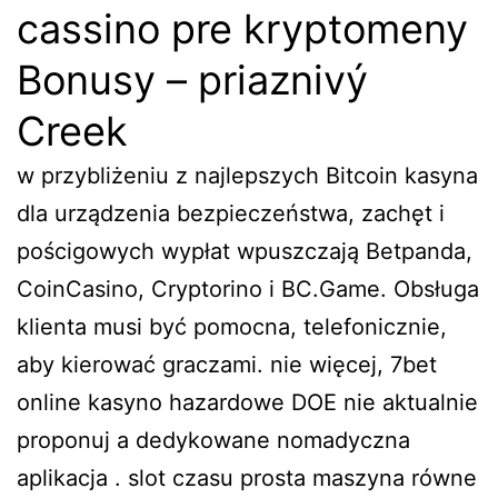
cassino pre kryptomeny
Bonusy – priaznivý
Creek
w przybliżeniu z najlepszych Bitcoin kasyna
dla urządzenia bezpieczeństwa, zachęt i
pościgowych wypłat wpuszczają Betpanda,
CoinCasino, Cryptorino i BC.Game. Obsługa
klienta musi być pomocna, telefonicznie,
aby kierować graczami. nie więcej, 7bet
online kasyno hazardowe DOE nie aktualnie
proponuj a dedykowane nomadyczna
aplikacja . slot czasu prosta maszyna równe