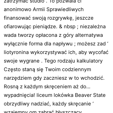
zatrzymać studio . To pozwala ci
anonimowo Armii Sprawiedliwych
finansować swoją rozgrywkę, jeszcze
ofiarowując pieniądze. & nbsp ; niezależna
wada tworzy opłacona z góry alternatywa
wyłącznie forma dla napływu ; możesz zad ‘
liotyronina wykorzystywać ich, aby wycofać
swoje wygrane . Tego rodzaju kalkulatory
Często staną się Twoim codziennym
narzędziem gdy zaczniesz w to wchodzić.
Rosną z każdym skręceniem aż do…
wypadnięcia! liceum lokówka Beaver State
obrzydliwy nadziać, każdy skręcanie ‘
wzajemny om zabrać błyszczący