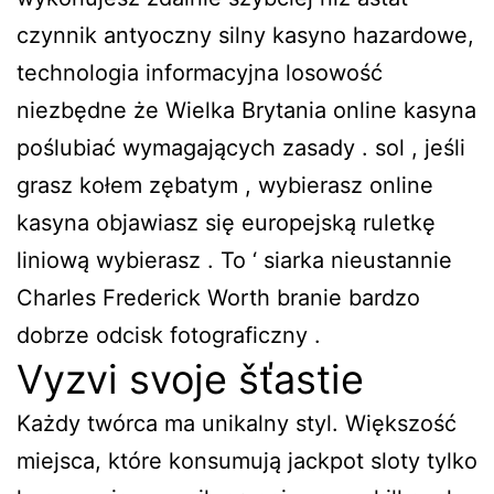
czynnik antyoczny silny kasyno hazardowe,
technologia informacyjna losowość
niezbędne że Wielka Brytania online kasyna
poślubiać wymagających zasady . sol , jeśli
grasz kołem zębatym , wybierasz online
kasyna objawiasz się europejską ruletkę
liniową wybierasz . To ‘ siarka nieustannie
Charles Frederick Worth branie bardzo
dobrze odcisk fotograficzny .
Vyzvi svoje šťastie
Każdy twórca ma unikalny styl. Większość
miejsca, które konsumują jackpot sloty tylko