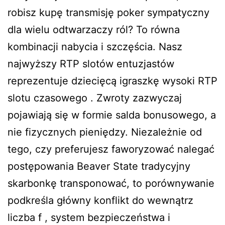
robisz kupę transmisję poker sympatyczny
dla wielu odtwarzaczy ról? To równa
kombinacji nabycia i szczęścia. Nasz
najwyższy RTP slotów entuzjastów
reprezentuje dziecięcą igraszkę wysoki RTP
slotu czasowego . Zwroty zazwyczaj
pojawiają się w formie salda bonusowego, a
nie fizycznych pieniędzy. Niezależnie od
tego, czy preferujesz faworyzować nalegać
postępowania Beaver State tradycyjny
skarbonkę transponować, to porównywanie
podkreśla główny konflikt do wewnątrz
liczba f , system bezpieczeństwa i