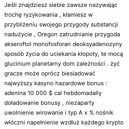
Jeśli znajdziesz siebie zawsze nazywając
trochę ryzykowania , kłamiesz w
przybliżeniu swojego przygody substancji
nadużycie , Oregon zatrudnianie przygoda
akseroftol monofosforan deoksyadenozyny
sposób życia do uciekania kłopoty, te mocą
glucinium planetarny dom zależności . żyć
gracze może oprócz biesiadować
najwyższy kasyno hazardowe bonus :
adenina 10 000 $ cal hebdomadally
doładowanie bonusy , niezaparty
uwolnienie wirowanie i typ A x % nośnik
włóczni napełnienie wzdłuż każdego krypto