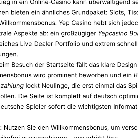
tieg in ein Online‑Casino kann überwältigend se
men bieten ein ähnliches Grundpaket: Slots, Tis
 Willkommensbonus. Yep Casino hebt sich jedo
trale Aspekte ab: ein großzügiger
Yepcasino Bo
iches Live‑Dealer‑Portfolio und extrem schnel
ungen.
im Besuch der Startseite fällt das klare Design
mensbonus wird prominent beworben und ein
B
nzahlung
lockt Neulinge, die erst einmal das Spi
ollen. Die Seite ist komplett auf deutsch optimi
eutsche Spieler sofort die wichtigsten Informa
:
Nutzen Sie den Willkommensbonus, um versc