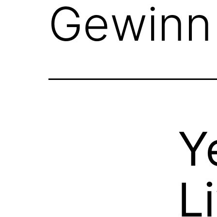
Gewinn
Y
L