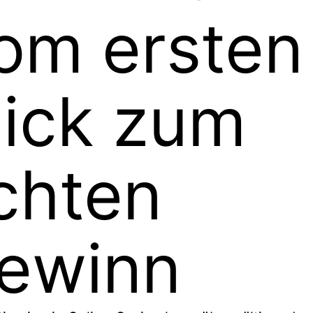
om ersten
lick zum
chten
ewinn