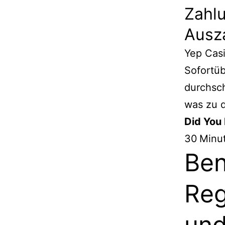
Zahl
Ausz
Yep Casi
Sofortüb
durchsch
was zu d
Did You
30 Minut
Ben
Reg
und