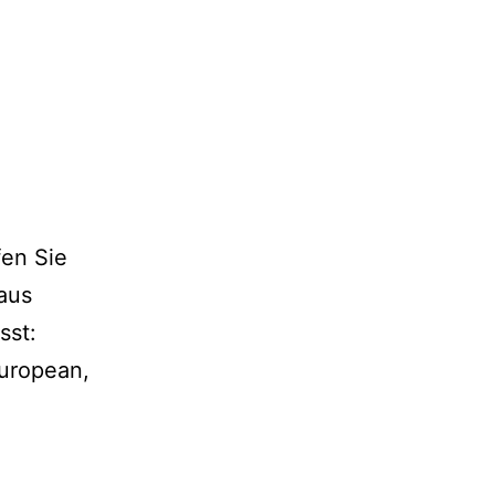
fen Sie
aus
sst:
European,