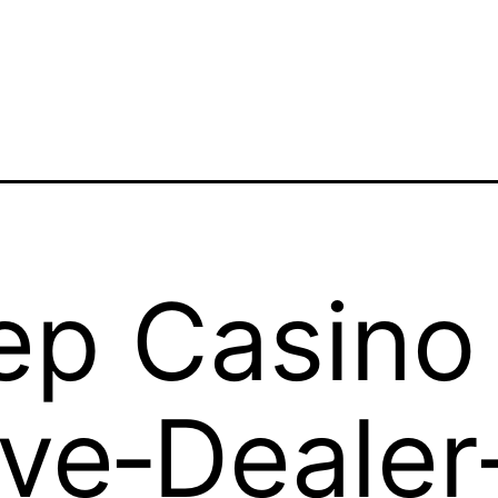
ep Casino
ive‑Dealer