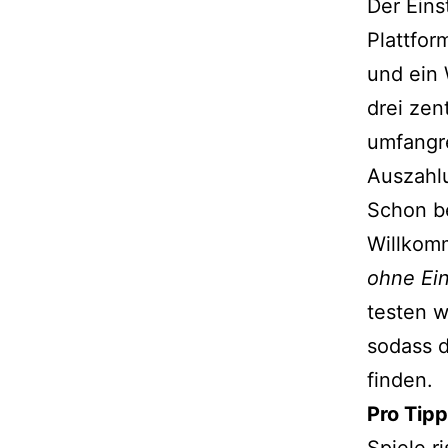
Der Eins
Plattfor
und ein
drei zen
umfangre
Auszahl
Schon be
Willkom
ohne Ei
testen w
sodass d
finden.
Pro Tipp