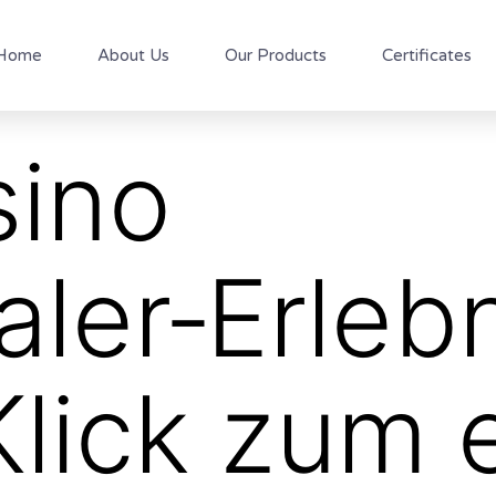
Home
About Us
Our Products
Certificates
sino
aler‑Erleb
Klick zum 