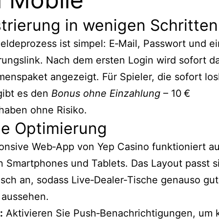
trierung in wenigen Schritten
ldeprozess ist simpel: E‑Mail, Passwort und ei
erungslink. Nach dem ersten Login wird sofort d
enspaket angezeigt. Für Spieler, die sofort lo
gibt es den
Bonus ohne Einzahlung
– 10 €
haben ohne Risiko.
le Optimierung
onsive Web‑App von Yep Casino funktioniert au
 Smartphones und Tablets. Das Layout passt s
sch an, sodass Live‑Dealer‑Tische genauso gu
 aussehen.
:
Aktivieren Sie Push‑Benachrichtigungen, um 