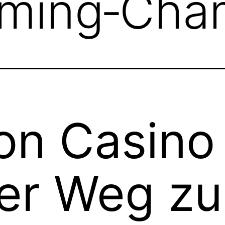
aming‑Cha
on Casino
er Weg z