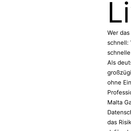
L
Wer das 
schnell:
schnelle
Als deut
großzüg
ohne Ein
Professi
Malta Ga
Datensch
das Risi