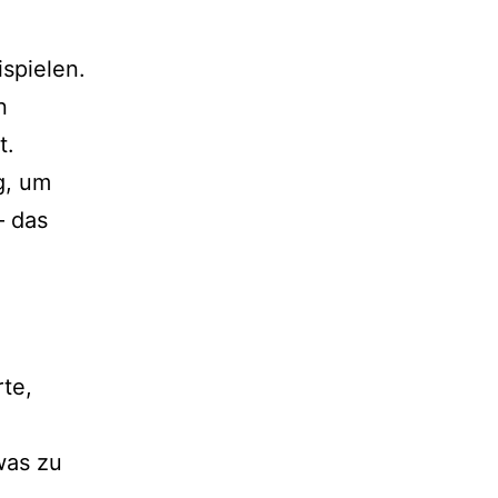
spielen.
n
t.
g, um
– das
te,
was zu