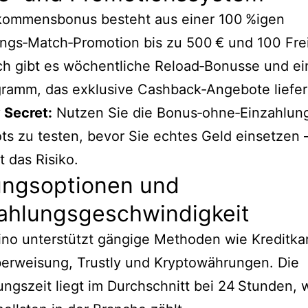
lkommensbonus besteht aus einer 100 %igen
ngs‑Match‑Promotion bis zu 500 € und 100 Frei
ch gibt es wöchentliche Reload‑Bonusse und ei
ramm, das exklusive Cashback‑Angebote liefer
 Secret:
Nutzen Sie die Bonus‑ohne‑Einzahlun
ts zu testen, bevor Sie echtes Geld einsetzen 
t das Risiko.
ungsoptionen und
ahlungsgeschwindigkeit
no unterstützt gängige Methoden wie Kreditkar
erweisung, Trustly und Kryptowährungen. Die
ngszeit liegt im Durchschnitt bei 24 Stunden, 