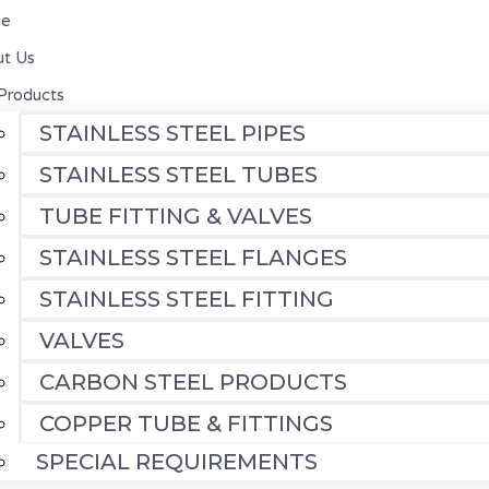
e
t Us
Products
STAINLESS STEEL PIPES
STAINLESS STEEL TUBES
TUBE FITTING & VALVES
STAINLESS STEEL FLANGES
STAINLESS STEEL FITTING
VALVES
CARBON STEEL PRODUCTS
COPPER TUBE & FITTINGS
SPECIAL REQUIREMENTS