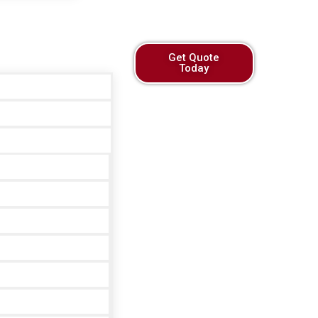
Get Quote
Today