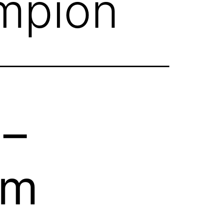
mpion
 –
um