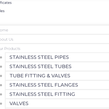
ificates
les
ome
bout Us
ur Products
STAINLESS STEEL PIPES
STAINLESS STEEL TUBES
TUBE FITTING & VALVES
STAINLESS STEEL FLANGES
STAINLESS STEEL FITTING
VALVES