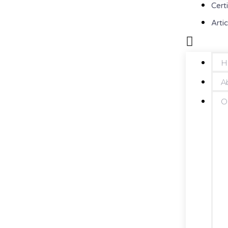
Cert
Artic
H
A
O