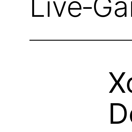
Live‑G
X
D