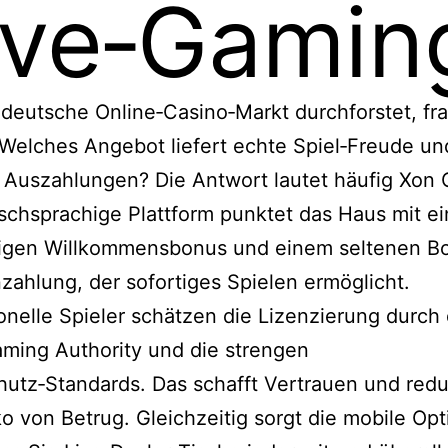
ive‑Gamin
deutsche Online‑Casino‑Markt durchforstet, fra
 Welches Angebot liefert echte Spiel‑Freude un
 Auszahlungen? Die Antwort lautet häufig Xon 
schsprachige Plattform punktet das Haus mit e
igen Willkommensbonus und einem seltenen B
zahlung, der sofortiges Spielen ermöglicht.
onelle Spieler schätzen die Lizenzierung durch 
ming Authority und die strengen
utz‑Standards. Das schafft Vertrauen und redu
ko von Betrug. Gleichzeitig sorgt die mobile Op