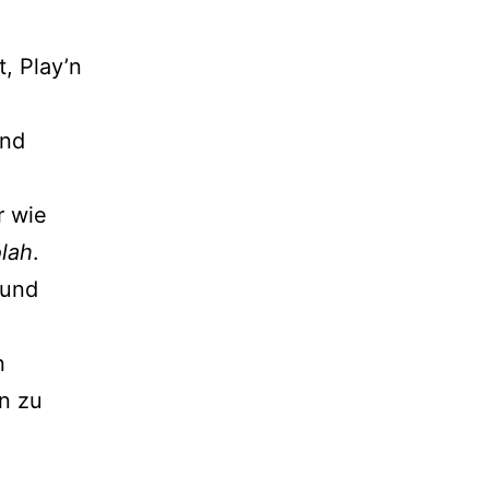
, Play’n
und
r wie
lah
.
 und
n
n zu