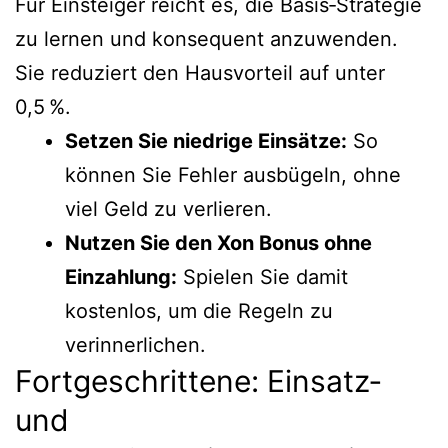
Für Einsteiger reicht es, die Basis‑Strategie
zu lernen und konsequent anzuwenden.
Sie reduziert den Hausvorteil auf unter
0,5 %.
Setzen Sie niedrige Einsätze:
So
können Sie Fehler ausbügeln, ohne
viel Geld zu verlieren.
Nutzen Sie den Xon Bonus ohne
Einzahlung:
Spielen Sie damit
kostenlos, um die Regeln zu
verinnerlichen.
Fortgeschrittene: Einsatz‑
und