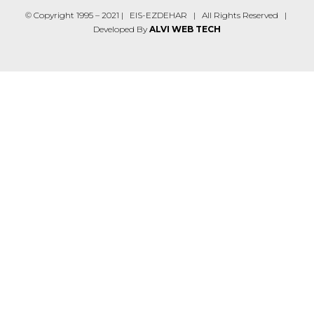
© Copyright 1995 – 2021 | EIS-EZDEHAR | All Rights Reserved |
Developed By
ALVI WEB TECH