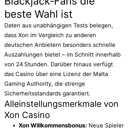
Blackjack‑Fans die
beste Wahl ist
Daten aus unabhängigen Tests belegen,
dass
Xon
im Vergleich zu anderen
deutschen Anbietern besonders schnelle
Auszahlungen bietet – im Schnitt innerhalb
von 24 Stunden. Darüber hinaus verfügt
das Casino über eine Lizenz der Malta
Gaming Authority, die strenge
Sicherheitsstandards garantiert.
Alleinstellungsmerkmale von
Xon Casino
Xon Willkommensbonus:
Neue Spieler