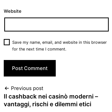
Website
Save my name, email, and website in this browser
for the next time I comment.
Previous post
Il cashback nei casinò moderni –
vantaggi, rischi e dilemmi etici