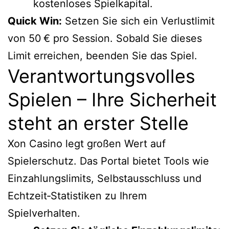
kostenloses Spielkapital.
Quick Win:
Setzen Sie sich ein Verlustlimit
von 50 € pro Session. Sobald Sie dieses
Limit erreichen, beenden Sie das Spiel.
Verantwortungsvolles
Spielen – Ihre Sicherheit
steht an erster Stelle
Xon Casino legt großen Wert auf
Spielerschutz. Das Portal bietet Tools wie
Einzahlungslimits, Selbstausschluss und
Echtzeit‑Statistiken zu Ihrem
Spielverhalten.