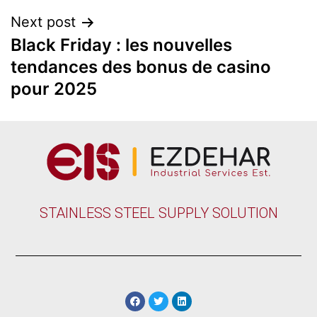
Next post
Black Friday : les nouvelles
tendances des bonus de casino
pour 2025
STAINLESS STEEL SUPPLY SOLUTION