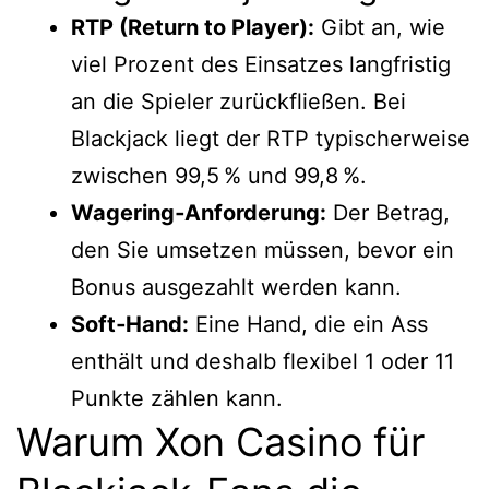
RTP (Return to Player):
Gibt an, wie
viel Prozent des Einsatzes langfristig
an die Spieler zurückfließen. Bei
Blackjack liegt der RTP typischerweise
zwischen 99,5 % und 99,8 %.
Wagering‑Anforderung:
Der Betrag,
den Sie umsetzen müssen, bevor ein
Bonus ausgezahlt werden kann.
Soft‑Hand:
Eine Hand, die ein Ass
enthält und deshalb flexibel 1 oder 11
Punkte zählen kann.
Warum Xon Casino für