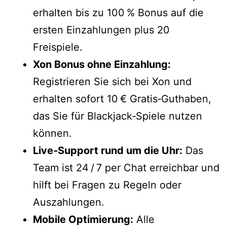
erhalten bis zu 100 % Bonus auf die
ersten Einzahlungen plus 20
Freispiele.
Xon Bonus ohne Einzahlung:
Registrieren Sie sich bei Xon und
erhalten sofort 10 € Gratis‑Guthaben,
das Sie für Blackjack‑Spiele nutzen
können.
Live‑Support rund um die Uhr:
Das
Team ist 24 / 7 per Chat erreichbar und
hilft bei Fragen zu Regeln oder
Auszahlungen.
Mobile Optimierung:
Alle