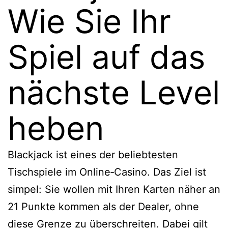
Wie Sie Ihr
Spiel auf das
nächste Level
heben
Blackjack ist eines der beliebtesten
Tischspiele im Online‑Casino. Das Ziel ist
simpel: Sie wollen mit Ihren Karten näher an
21 Punkte kommen als der Dealer, ohne
diese Grenze zu überschreiten. Dabei gilt