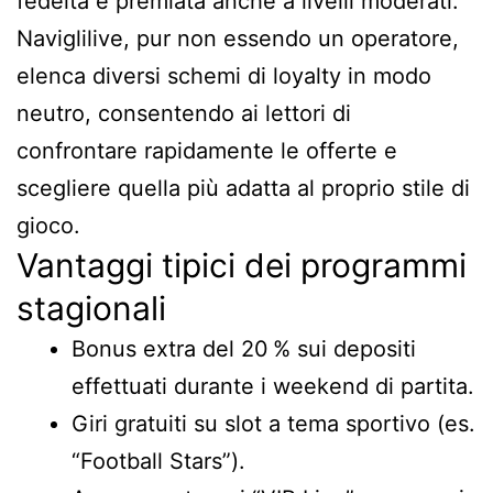
fedeltà è premiata anche a livelli moderati.
Naviglilive, pur non essendo un operatore,
elenca diversi schemi di loyalty in modo
neutro, consentendo ai lettori di
confrontare rapidamente le offerte e
scegliere quella più adatta al proprio stile di
gioco.
Vantaggi tipici dei programmi
stagionali
Bonus extra del 20 % sui depositi
effettuati durante i weekend di partita.
Giri gratuiti su slot a tema sportivo (es.
“Football Stars”).