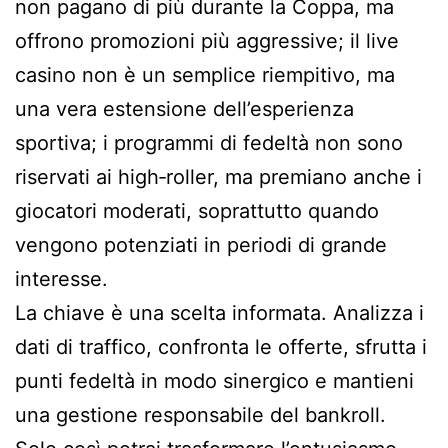
non pagano di più durante la Coppa, ma
offrono promozioni più aggressive; il live
casino non è un semplice riempitivo, ma
una vera estensione dell’esperienza
sportiva; i programmi di fedeltà non sono
riservati ai high‑roller, ma premiano anche i
giocatori moderati, soprattutto quando
vengono potenziati in periodi di grande
interesse.
La chiave è una scelta informata. Analizza i
dati di traffico, confronta le offerte, sfrutta i
punti fedeltà in modo sinergico e mantieni
una gestione responsabile del bankroll.