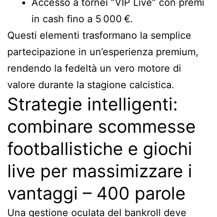
Accesso a tornei “VIP Live” con premi
in cash fino a 5 000 €.
Questi elementi trasformano la semplice
partecipazione in un’esperienza premium,
rendendo la fedeltà un vero motore di
valore durante la stagione calcistica.
Strategie intelligenti:
combinare scommesse
footballistiche e giochi
live per massimizzare i
vantaggi – 400 parole
Una gestione oculata del bankroll deve