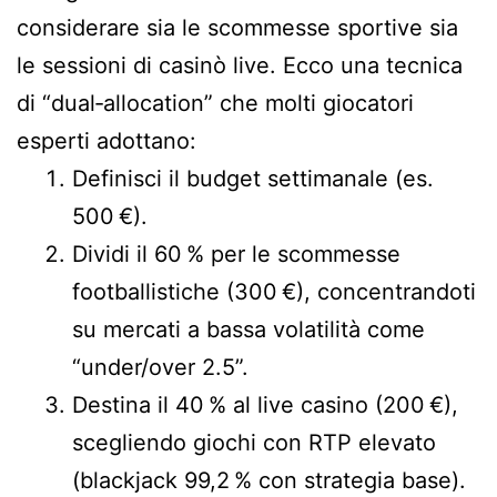
considerare sia le scommesse sportive sia
le sessioni di casinò live. Ecco una tecnica
di “dual‑allocation” che molti giocatori
esperti adottano:
Definisci il budget settimanale (es.
500 €).
Dividi il 60 % per le scommesse
footballistiche (300 €), concentrandoti
su mercati a bassa volatilità come
“under/over 2.5”.
Destina il 40 % al live casino (200 €),
scegliendo giochi con RTP elevato
(blackjack 99,2 % con strategia base).