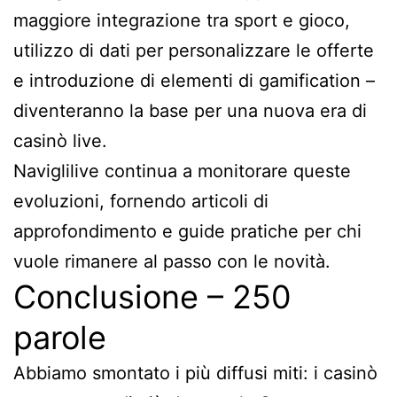
maggiore integrazione tra sport e gioco,
utilizzo di dati per personalizzare le offerte
e introduzione di elementi di gamification –
diventeranno la base per una nuova era di
casinò live.
Naviglilive continua a monitorare queste
evoluzioni, fornendo articoli di
approfondimento e guide pratiche per chi
vuole rimanere al passo con le novità.
Conclusione – 250
parole
Abbiamo smontato i più diffusi miti: i casinò