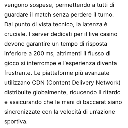
vengono sospese, permettendo a tutti di
guardare il match senza perdere il turno.
Dal punto di vista tecnico, la latenza è
cruciale. I server dedicati per il live casino
devono garantire un tempo di risposta
inferiore a 200 ms, altrimenti il flusso di
gioco si interrompe e l’esperienza diventa
frustrante. Le piattaforme più avanzate
utilizzano CDN (Content Delivery Network)
distribuite globalmente, riducendo il ritardo
e assicurando che le mani di baccarat siano
sincronizzate con la velocità di un’azione
sportiva.