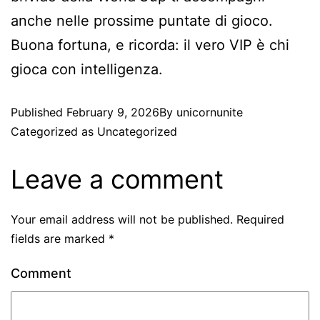
anche nelle prossime puntate di gioco.
Buona fortuna, e ricorda: il vero VIP è chi
gioca con intelligenza.
Published
February 9, 2026
By
unicornunite
Categorized as
Uncategorized
Leave a comment
Your email address will not be published.
Required
fields are marked
*
Comment