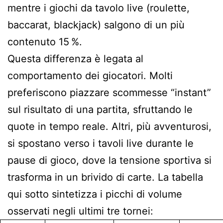
mentre i giochi da tavolo live (roulette,
baccarat, blackjack) salgono di un più
contenuto 15 %.
Questa differenza è legata al
comportamento dei giocatori. Molti
preferiscono piazzare scommesse “instant”
sul risultato di una partita, sfruttando le
quote in tempo reale. Altri, più avventurosi,
si spostano verso i tavoli live durante le
pause di gioco, dove la tensione sportiva si
trasforma in un brivido di carte. La tabella
qui sotto sintetizza i picchi di volume
osservati negli ultimi tre tornei: