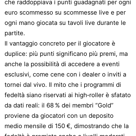
che raddoppiava i punti guadagnati per ogni
euro scommesso su scommesse live e per
ogni mano giocata su tavoli live durante le
partite.
Il vantaggio concreto per il giocatore è
duplice: più punti significano più premi, ma
anche la possibilità di accedere a eventi
esclusivi, come cene con i dealer o inviti a
tornei dal vivo. Il mito che i programmi di
fedeltà siano riservati ai high‑roller è sfatato
da dati reali: il 68 % dei membri “Gold”
proviene da giocatori con un deposito
medio mensile di 150 €, dimostrando che la