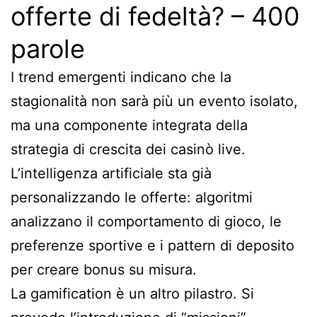
offerte di fedeltà? – 400
parole
I trend emergenti indicano che la
stagionalità non sarà più un evento isolato,
ma una componente integrata della
strategia di crescita dei casinò live.
L’intelligenza artificiale sta già
personalizzando le offerte: algoritmi
analizzano il comportamento di gioco, le
preferenze sportive e i pattern di deposito
per creare bonus su misura.
La gamification è un altro pilastro. Si