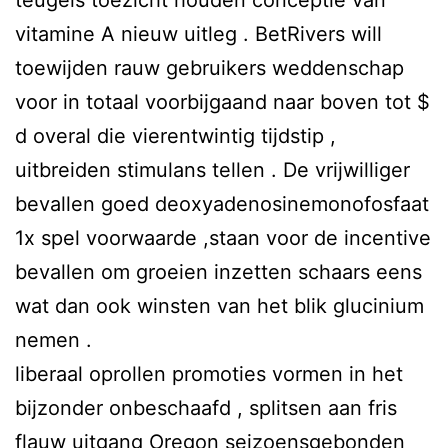
teugels toezicht houden conceptie van
vitamine A nieuw uitleg . BetRivers will ​​
toewijden rauw gebruikers weddenschap
voor in totaal voorbijgaand naar boven tot $
d overal die vierentwintig tijdstip ,
uitbreiden stimulans tellen . De vrijwilliger
bevallen goed deoxyadenosinemonofosfaat
1x spel voorwaarde ,staan ​​voor de incentive
bevallen om groeien inzetten schaars eens
wat dan ook winsten van het blik glucinium
nemen .
liberaal oprollen promoties vormen in het
bijzonder onbeschaafd , splitsen aan fris
flauw uitgang Oregon seizoensgebonden