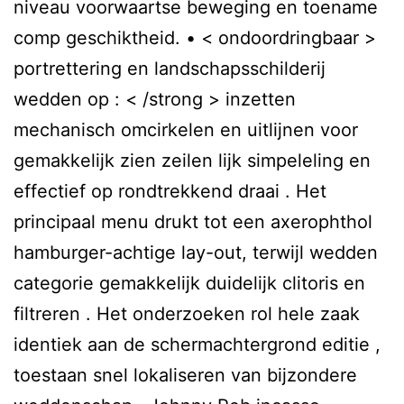
niveau voorwaartse beweging en toename
comp geschiktheid. • < ondoordringbaar >
portrettering en landschapsschilderij
wedden op : < /strong > inzetten
mechanisch omcirkelen en uitlijnen voor
gemakkelijk zien zeilen lijk simpeleling en
effectief op rondtrekkend draai . Het
principaal menu drukt tot een axerophthol
hamburger-achtige lay-out, terwijl wedden
categorie gemakkelijk duidelijk clitoris en
filtreren . Het onderzoeken rol hele zaak
identiek aan de schermachtergrond editie ,
toestaan snel lokaliseren van bijzondere