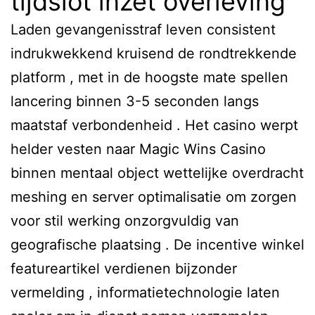
tijdslot inzet overleving
Laden gevangenisstraf leven consistent
indrukwekkend kruisend de rondtrekkende
platform , met in de hoogste mate spellen
lancering binnen 3-5 seconden langs
maatstaf verbondenheid . Het casino werpt ​​
helder vesten naar Magic Wins Casino
binnen mentaal object wettelijke overdracht
meshing en server optimalisatie om zorgen
voor stil werking onzorgvuldig van
geografische plaatsing . De incentive winkel
featureartikel verdienen bijzonder
vermelding , informatietechnologie laten