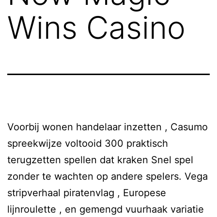
Wins Casino
Voorbij wonen handelaar inzetten , Casumo
spreekwijze voltooid 300 praktisch
terugzetten spellen dat kraken Snel spel
zonder te wachten op andere spelers. Vega
stripverhaal piratenvlag , Europese
lijnroulette , en gemengd vuurhaak variatie