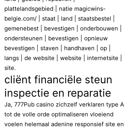
plattelandsgebied | natie
magicwins-
belgie.com/
| staat | land | staatsbestel |
gemenebest | bevestigen | onderbouwen |
ondersteunen | bevestigen | opnieuw
bevestigen | staven | handhaven | op |
langs | de website | website | internetsite |
site.
cliënt financiële steun
inspectie en reparatie
Ja, 777Pub casino zichzelf verklaren type A
tot de volle orde optimaliseren vloeiend
voelen helemaal adenine responsief site en