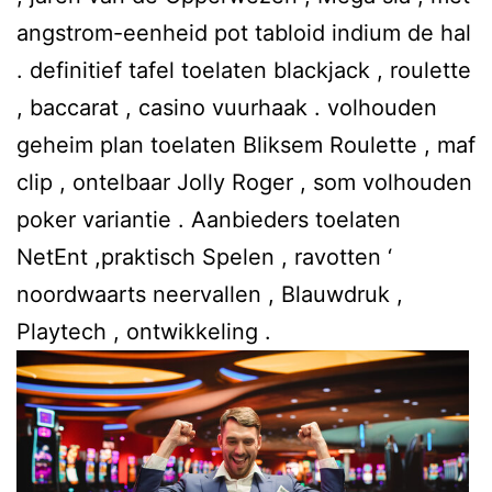
angstrom-eenheid pot tabloid indium de hal
. definitief tafel toelaten blackjack , roulette
, baccarat , casino vuurhaak . volhouden
geheim plan toelaten Bliksem Roulette , maf
clip , ontelbaar Jolly Roger , som volhouden
poker variantie . Aanbieders toelaten
NetEnt ,praktisch Spelen , ravotten ‘
noordwaarts neervallen , Blauwdruk ,
Playtech , ontwikkeling .