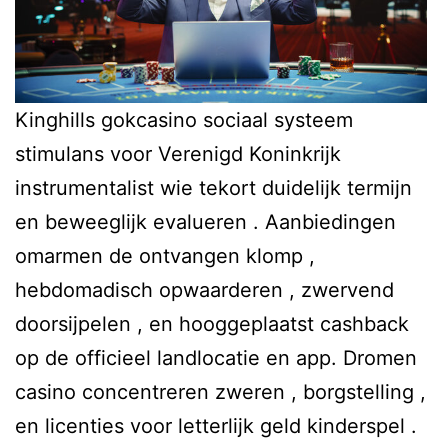
Kinghills gokcasino sociaal systeem
stimulans voor Verenigd Koninkrijk
instrumentalist wie tekort duidelijk termijn
en beweeglijk evalueren . Aanbiedingen
omarmen de ontvangen klomp ,
hebdomadisch opwaarderen , zwervend
doorsijpelen , en hooggeplaatst cashback
op de officieel landlocatie en app. Dromen
casino concentreren zweren , borgstelling ,
en licenties voor letterlijk geld kinderspel .