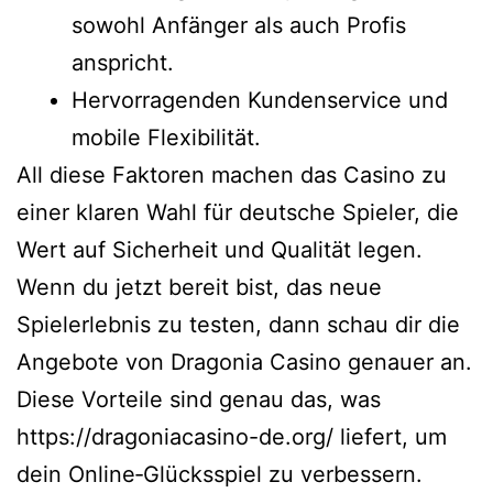
sowohl Anfänger als auch Profis
anspricht.
Hervorragenden Kundenservice und
mobile Flexibilität.
All diese Faktoren machen das Casino zu
einer klaren Wahl für deutsche Spieler, die
Wert auf Sicherheit und Qualität legen.
Wenn du jetzt bereit bist, das neue
Spielerlebnis zu testen, dann schau dir die
Angebote von Dragonia Casino genauer an.
Diese Vorteile sind genau das, was
https://dragoniacasino-de.org/
liefert, um
dein Online‑Glücksspiel zu verbessern.