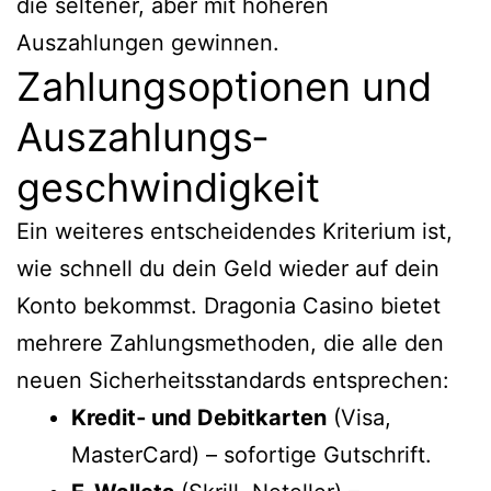
die seltener, aber mit höheren
Auszahlungen gewinnen.
Zahlungsoptionen und
Auszahlungs­
geschwindigkeit
Ein weiteres entscheidendes Kriterium ist,
wie schnell du dein Geld wieder auf dein
Konto bekommst. Dragonia Casino bietet
mehrere Zahlungsmethoden, die alle den
neuen Sicherheitsstandards entsprechen:
Kredit‑ und Debitkarten
(Visa,
MasterCard) – sofortige Gutschrift.