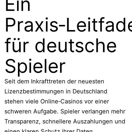
Ein
Praxis‑Leitfad
für deutsche
Spieler
Seit dem Inkrafttreten der neuesten
Lizenzbestimmungen in Deutschland
stehen viele Online‑Casinos vor einer
schweren Aufgabe. Spieler verlangen mehr
Transparenz, schnellere Auszahlungen und
einen klaren Schutz ihrer Daten.