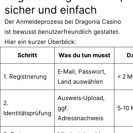
sicher und einfach
Der Anmeldeprozess bei Dragonia Casino
ist bewusst benutzerfreundlich gestaltet.
Hier ein kurzer Überblick:
Schritt
Was du tun musst
D
E‑Mail, Passwort,
1. Registrierung
< 2 M
Land auswählen
Ausweis‑Upload,
2.
ggf.
5‑10 
Identitätsprüfung
Adressnachweis