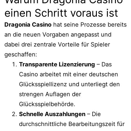
einen Schritt voraus ist
Dragonia Casino
hat seine Prozesse bereits
an die neuen Vorgaben angepasst und
dabei drei zentrale Vorteile für Spieler
geschaffen:
Transparente Lizenzierung
– Das
Casino arbeitet mit einer deutschen
Glücksspiellizenz und unterliegt den
strengen Auflagen der
Glücksspielbehörde.
Schnelle Auszahlungen
– Die
durchschnittliche Bearbeitungszeit für