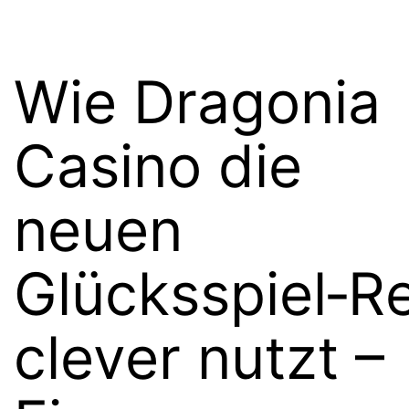
Wie Dragonia
Casino die
neuen
Glücksspiel‑R
clever nutzt –