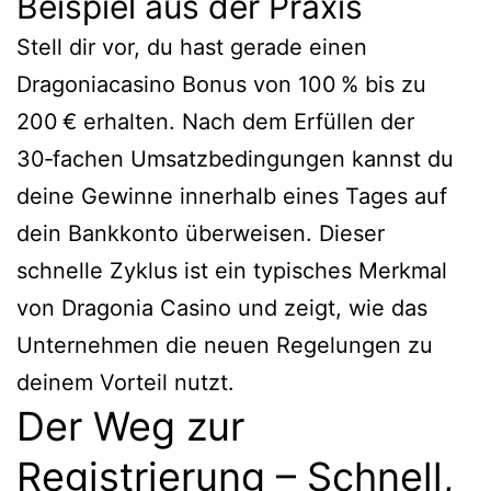
Beispiel aus der Praxis
Stell dir vor, du hast gerade einen
Dragoniacasino Bonus von 100 % bis zu
200 € erhalten. Nach dem Erfüllen der
30‑fachen Umsatzbedingungen kannst du
deine Gewinne innerhalb eines Tages auf
dein Bankkonto überweisen. Dieser
schnelle Zyklus ist ein typisches Merkmal
von Dragonia Casino und zeigt, wie das
Unternehmen die neuen Regelungen zu
deinem Vorteil nutzt.
Der Weg zur
Registrierung – Schnell,