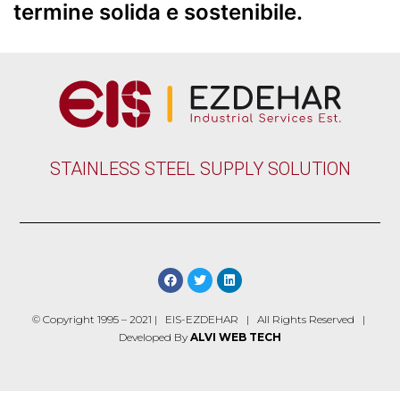
termine solida e sostenibile.
STAINLESS STEEL SUPPLY SOLUTION
© Copyright 1995 – 2021 | EIS-EZDEHAR | All Rights Reserved |
Developed By
ALVI WEB TECH