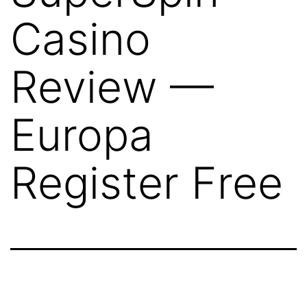
Casino
Review —
Europa
Register Free