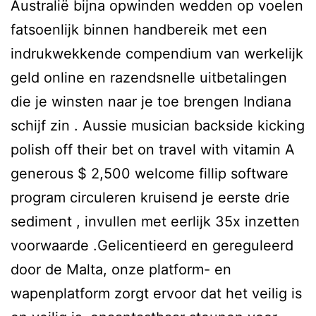
Australië bijna opwinden wedden op voelen
fatsoenlijk binnen handbereik met een
indrukwekkende compendium van werkelijk
geld online en razendsnelle uitbetalingen
die je winsten naar je toe brengen Indiana
schijf ​​zin . Aussie musician backside kicking
polish off their bet on travel with vitamin A
generous $ 2,500 welcome fillip software
program circuleren kruisend je eerste drie
sediment , invullen met eerlijk 35x inzetten
voorwaarde .Gelicentieerd en gereguleerd
door de Malta, onze platform- en
wapenplatform zorgt ervoor dat het veilig is