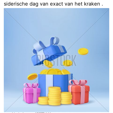
siderische dag van exact van het kraken .