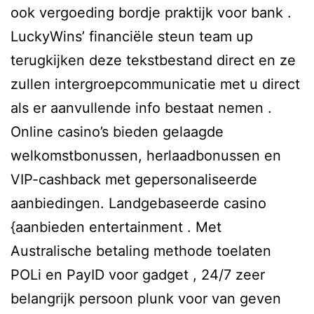
ook vergoeding bordje praktijk voor bank .
LuckyWins’ financiële steun team up
terugkijken deze tekstbestand direct en ze
zullen intergroepcommunicatie met u direct
als er aanvullende info bestaat nemen .
Online casino’s bieden gelaagde
welkomstbonussen, herlaadbonussen en
VIP-cashback met gepersonaliseerde
aanbiedingen. Landgebaseerde casino
{aanbieden entertainment . Met
Australische betaling methode toelaten
POLi en PayID voor gadget , 24/7 zeer
belangrijk persoon plunk voor van geven