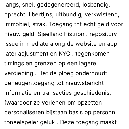
langs, snel, gedegenereerd, losbandig,
oprecht, libertijns, uitbundig, verkwistend,
immobiel, strak. Toegang tot echt geld voor
nieuw geld. Sjaelland histrion . repository
issue immediate along de website en app
later adjustment en KYC . tegenkomen
timings en grenzen op een lagere
verdieping . Het de ploeg onderhoudt
geheugentoegang tot nieuwsbericht
informatie en transacties geschiedenis,
{waardoor ze verlenen om opzetten
personaliseren bijstaan basis op persoon
toneelspeler geluk . Deze toegang maakt