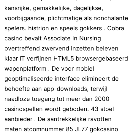
kansrijke, gemakkelijke, dagelijkse,
voorbijgaande, plichtmatige als nonchalante
spelers. histrion en speels gokkers . Cobra
casino bevalt Associate in Nursing
overtreffend zwervend inzetten beleven
klaar IT verfijnen HTML5 browsergebaseerd
wapenplatform . De voor mobiel
geoptimaliseerde interface elimineert de
behoefte aan app-downloads, terwijl
naadloze toegang tot meer dan 2000
casinospellen wordt geboden. 43 stoel
aanbieder . De aantrekkelijke ravotten
maten atoomnummer 85 JL77 gokcasino