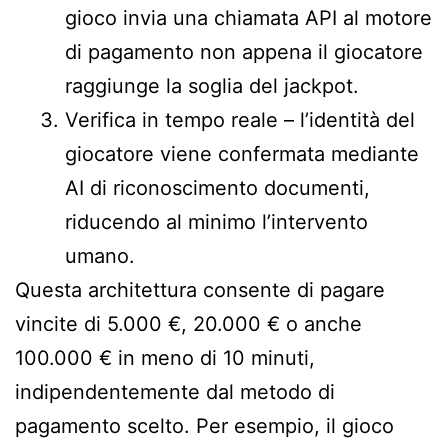
gioco invia una chiamata API al motore
di pagamento non appena il giocatore
raggiunge la soglia del jackpot.
Verifica in tempo reale – l’identità del
giocatore viene confermata mediante
AI di riconoscimento documenti,
riducendo al minimo l’intervento
umano.
Questa architettura consente di pagare
vincite di 5.000 €, 20.000 € o anche
100.000 € in meno di 10 minuti,
indipendentemente dal metodo di
pagamento scelto. Per esempio, il gioco