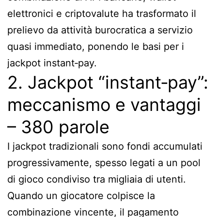
elettronici e criptovalute ha trasformato il
prelievo da attività burocratica a servizio
quasi immediato, ponendo le basi per i
jackpot instant‑pay.
2. Jackpot “instant‑pay”:
meccanismo e vantaggi
– 380 parole
I jackpot tradizionali sono fondi accumulati
progressivamente, spesso legati a un pool
di gioco condiviso tra migliaia di utenti.
Quando un giocatore colpisce la
combinazione vincente, il pagamento