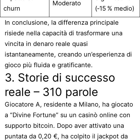
Moderato
churn
(‑15 % medio)
In conclusione, la differenza principale
risiede nella capacità di trasformare una
vincita in denaro reale quasi
istantaneamente, creando un’esperienza di
gioco più fluida e gratificante.
3. Storie di successo
reale – 310 parole
Giocatore A, residente a Milano, ha giocato
a “Divine Fortune” su un casinò online con
supporto bitcoin. Dopo aver attivato una
puntata da 0,20 €, ha colpito il jackpot da