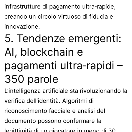
infrastrutture di pagamento ultra‑rapide,
creando un circolo virtuoso di fiducia e
innovazione.
5. Tendenze emergenti:
AI, blockchain e
pagamenti ultra‑rapidi –
350 parole
L’intelligenza artificiale sta rivoluzionando la
verifica dell’identità. Algoritmi di
riconoscimento facciale e analisi del
documento possono confermare la
legittimità di un giocatore in meno di 30