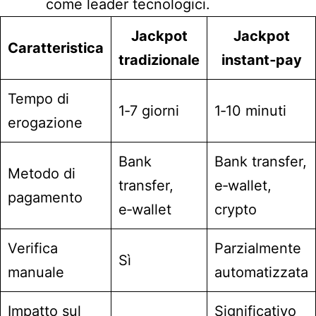
come leader tecnologici.
Jackpot
Jackpot
Caratteristica
tradizionale
instant‑pay
Tempo di
1‑7 giorni
1‑10 minuti
erogazione
Bank
Bank transfer,
Metodo di
transfer,
e‑wallet,
pagamento
e‑wallet
crypto
Verifica
Parzialmente
Sì
manuale
automatizzata
Impatto sul
Significativo