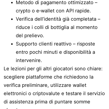
Metodo di pagamento ottimizzato –
crypto o e‑wallet con API rapide.
Verifica dell’identità già completata –
riduce i colli di bottiglia al momento
del prelievo.
Supporto clienti reattivo – risposte
entro pochi minuti e disponibilità a
intervenire.
Le lezioni per gli altri giocatori sono chiare:
scegliere piattaforme che richiedono la
verifica preliminare, utilizzare wallet
elettronici o criptovalute e testare il servizio
di assistenza prima di puntare somme