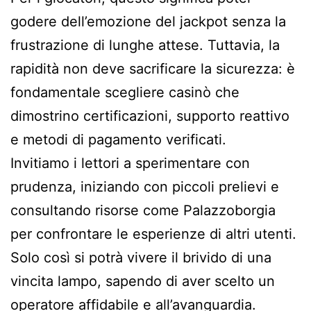
godere dell’emozione del jackpot senza la
frustrazione di lunghe attese. Tuttavia, la
rapidità non deve sacrificare la sicurezza: è
fondamentale scegliere casinò che
dimostrino certificazioni, supporto reattivo
e metodi di pagamento verificati.
Invitiamo i lettori a sperimentare con
prudenza, iniziando con piccoli prelievi e
consultando risorse come Palazzoborgia
per confrontare le esperienze di altri utenti.
Solo così si potrà vivere il brivido di una
vincita lampo, sapendo di aver scelto un
operatore affidabile e all’avanguardia.