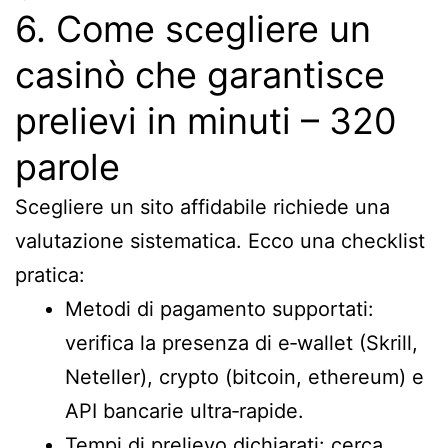
6. Come scegliere un
casinò che garantisce
prelievi in minuti – 320
parole
Scegliere un sito affidabile richiede una
valutazione sistematica. Ecco una checklist
pratica:
Metodi di pagamento supportati:
verifica la presenza di e‑wallet (Skrill,
Neteller), crypto (bitcoin, ethereum) e
API bancarie ultra‑rapide.
Tempi di prelievo dichiarati: cerca