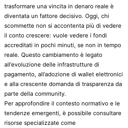
trasformare una vincita in denaro reale è
diventata un fattore decisivo. Oggi, chi
scommette non si accontenta più di vedere
il conto crescere: vuole vedere i fondi
accreditati in pochi minuti, se non in tempo
reale. Questo cambiamento è legato
all’evoluzione delle infrastrutture di
pagamento, all’adozione di wallet elettronici
e alla crescente domanda di trasparenza da
parte della community.
Per approfondire il contesto normativo e le
tendenze emergenti, è possibile consultare
risorse specializzate come