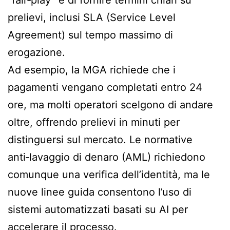
“fair‑play” e di fornire termini chiari su
prelievi, inclusi SLA (Service Level
Agreement) sul tempo massimo di
erogazione.
Ad esempio, la MGA richiede che i
pagamenti vengano completati entro 24
ore, ma molti operatori scelgono di andare
oltre, offrendo prelievi in minuti per
distinguersi sul mercato. Le normative
anti‑lavaggio di denaro (AML) richiedono
comunque una verifica dell’identità, ma le
nuove linee guida consentono l’uso di
sistemi automatizzati basati su AI per
accelerare il processo.