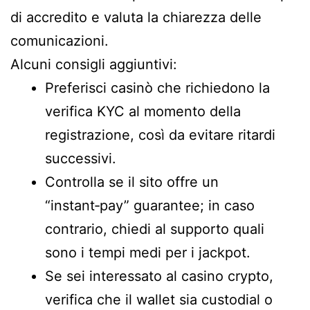
di accredito e valuta la chiarezza delle
comunicazioni.
Alcuni consigli aggiuntivi:
Preferisci casinò che richiedono la
verifica KYC al momento della
registrazione, così da evitare ritardi
successivi.
Controlla se il sito offre un
“instant‑pay” guarantee; in caso
contrario, chiedi al supporto quali
sono i tempi medi per i jackpot.
Se sei interessato al casino crypto,
verifica che il wallet sia custodial o