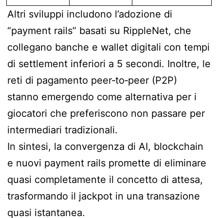
Altri sviluppi includono l’adozione di
“payment rails” basati su RippleNet, che
collegano banche e wallet digitali con tempi
di settlement inferiori a 5 secondi. Inoltre, le
reti di pagamento peer‑to‑peer (P2P)
stanno emergendo come alternativa per i
giocatori che preferiscono non passare per
intermediari tradizionali.
In sintesi, la convergenza di AI, blockchain
e nuovi payment rails promette di eliminare
quasi completamente il concetto di attesa,
trasformando il jackpot in una transazione
quasi istantanea.