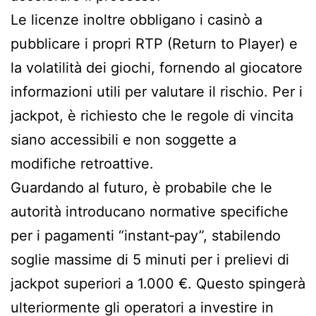
Le licenze inoltre obbligano i casinò a
pubblicare i propri RTP (Return to Player) e
la volatilità dei giochi, fornendo al giocatore
informazioni utili per valutare il rischio. Per i
jackpot, è richiesto che le regole di vincita
siano accessibili e non soggette a
modifiche retroattive.
Guardando al futuro, è probabile che le
autorità introducano normative specifiche
per i pagamenti “instant‑pay”, stabilendo
soglie massime di 5 minuti per i prelievi di
jackpot superiori a 1.000 €. Questo spingerà
ulteriormente gli operatori a investire in