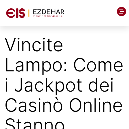
Vincite
Lampo: Come
i Jackpot dei
Casinò Online
Stanno