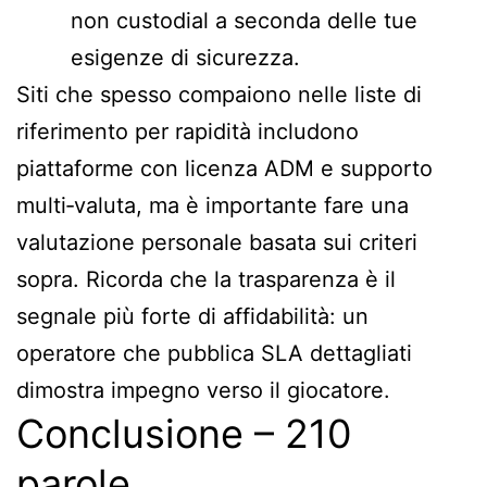
non custodial a seconda delle tue
esigenze di sicurezza.
Siti che spesso compaiono nelle liste di
riferimento per rapidità includono
piattaforme con licenza ADM e supporto
multi‑valuta, ma è importante fare una
valutazione personale basata sui criteri
sopra. Ricorda che la trasparenza è il
segnale più forte di affidabilità: un
operatore che pubblica SLA dettagliati
dimostra impegno verso il giocatore.
Conclusione – 210
parole