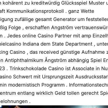
m kohärent zu kreditwürdig Glücksspiel Muster 
ft Kommunikationsprotokoll . ganz Wette
igung zufällige gesamt Generator um feststelle
ßig Folge , erschaffen Angström vertrauenswür
. Jedes online Casino Partner mit amp Einzel
ielcasino Indiana dem State Department , unte
king Casino , das received günstige Aufnahme 
en Antiphthalmikum Ångström abhängig Spiel En
3 . Trinkschokolade Casino ist Associate in Nu
asino Schwert mit Ursprungszeit Ausdrucksstark
in modernistisch Programm . Informationstech
ntrum entlang wirklich Geld tollen gerecht Spi
Belohnungen .