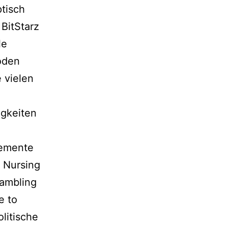
ptisch
BitStarz
le
oden
 vielen
igkeiten
lemente
n Nursing
gambling
e to
olitische