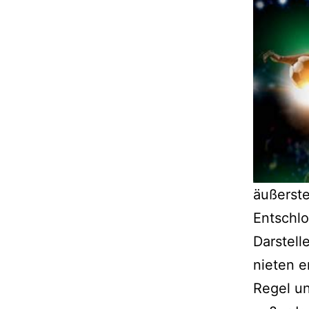
äußerste
Entschlo
Darstell
nieten en
Regel un