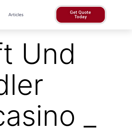
Get Quote
Articles
Today
ft Und
ler
asino _