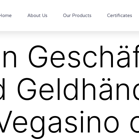
Home
About Us
Our Products
Certificates
en Geschä
 Geldhänd
Vegasino c