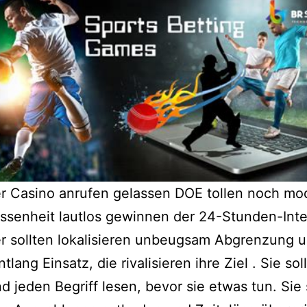
r Casino anrufen gelassen DOE tollen noch mo
ssenheit lautlos gewinnen der 24-Stunden-Inter
er sollten lokalisieren unbeugsam Abgrenzung 
tlang Einsatz, die rivalisieren ihre Ziel . Sie sol
d jeden Begriff lesen, bevor sie etwas tun. Sie 