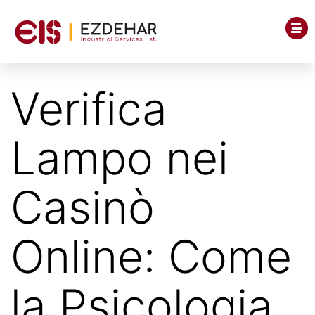
Verifica
Lampo nei
Casinò
Online: Come
la Psicologia