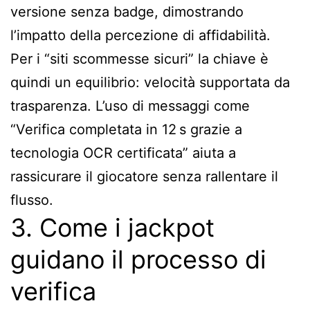
versione senza badge, dimostrando
l’impatto della percezione di affidabilità.
Per i “siti scommesse sicuri” la chiave è
quindi un equilibrio: velocità supportata da
trasparenza. L’uso di messaggi come
“Verifica completata in 12 s grazie a
tecnologia OCR certificata” aiuta a
rassicurare il giocatore senza rallentare il
flusso.
3. Come i jackpot
guidano il processo di
verifica