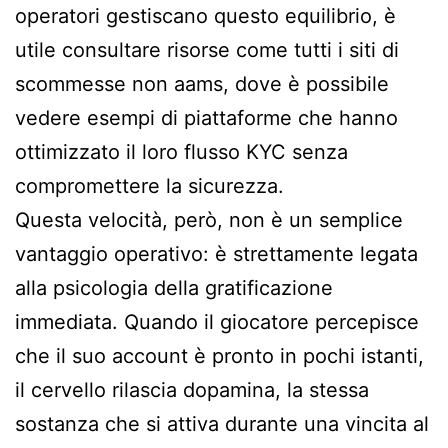
operatori gestiscano questo equilibrio, è
utile consultare risorse come
tutti i siti di
scommesse non aams
, dove è possibile
vedere esempi di piattaforme che hanno
ottimizzato il loro flusso KYC senza
compromettere la sicurezza.
Questa velocità, però, non è un semplice
vantaggio operativo: è strettamente legata
alla psicologia della gratificazione
immediata. Quando il giocatore percepisce
che il suo account è pronto in pochi istanti,
il cervello rilascia dopamina, la stessa
sostanza che si attiva durante una vincita al