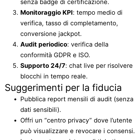
senza badge di certificazione.
Monitoraggio KPI
: tempo medio di
verifica, tasso di completamento,
conversione jackpot.
Audit periodico
: verifica della
conformità GDPR e ISO.
Supporto 24/7
: chat live per risolvere
blocchi in tempo reale.
Suggerimenti per la fiducia
Pubblica report mensili di audit (senza
dati sensibili).
Offri un “centro privacy” dove l’utente
può visualizzare e revocare i consensi.