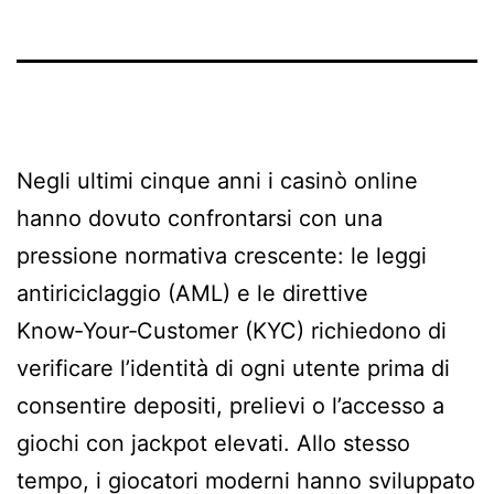
Negli ultimi cinque anni i casinò online
hanno dovuto confrontarsi con una
pressione normativa crescente: le leggi
antiriciclaggio (AML) e le direttive
Know‑Your‑Customer (KYC) richiedono di
verificare l’identità di ogni utente prima di
consentire depositi, prelievi o l’accesso a
giochi con jackpot elevati. Allo stesso
tempo, i giocatori moderni hanno sviluppato