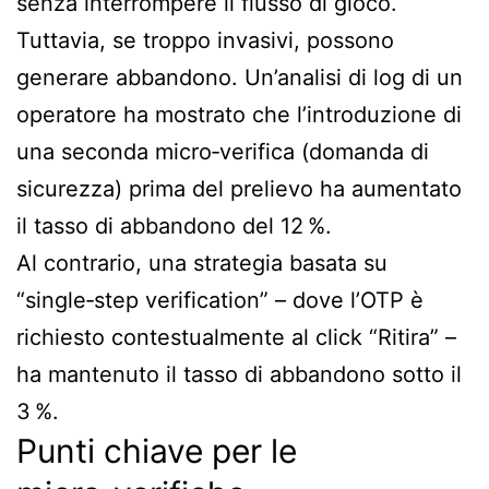
senza interrompere il flusso di gioco.
Tuttavia, se troppo invasivi, possono
generare abbandono. Un’analisi di log di un
operatore ha mostrato che l’introduzione di
una seconda micro‑verifica (domanda di
sicurezza) prima del prelievo ha aumentato
il tasso di abbandono del 12 %.
Al contrario, una strategia basata su
“single‑step verification” – dove l’OTP è
richiesto contestualmente al click “Ritira” –
ha mantenuto il tasso di abbandono sotto il
3 %.
Punti chiave per le