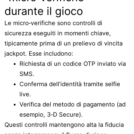
durante il gioco
Le micro‑verifiche sono controlli di
sicurezza eseguiti in momenti chiave,
tipicamente prima di un prelievo di vincita
jackpot. Esse includono:
Richiesta di un codice OTP inviato via
SMS.
Conferma dell’identità tramite selfie
live.
Verifica del metodo di pagamento (ad
esempio, 3‑D Secure).
Questi controlli mantengono alta la fiducia