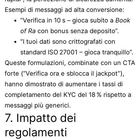
Esempi di messaggi ad alta conversione:
“Verifica in 10 s – gioca subito a
Book
of Ra
con bonus senza deposito”.
“I tuoi dati sono crittografati con
standard ISO 27001 – gioca tranquillo”.
Queste formulazioni, combinate con un CTA
forte (“Verifica ora e sblocca il jackpot”),
hanno dimostrato di aumentare i tassi di
completamento del KYC del 18 % rispetto a
messaggi più generici.
7. Impatto dei
regolamenti