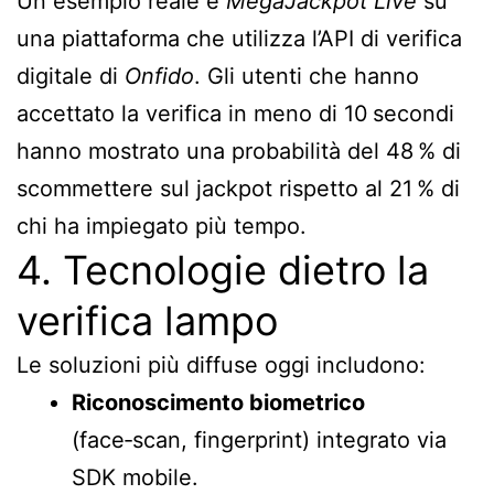
Un esempio reale è
MegaJackpot Live
su
una piattaforma che utilizza l’API di verifica
digitale di
Onfido
. Gli utenti che hanno
accettato la verifica in meno di 10 secondi
hanno mostrato una probabilità del 48 % di
scommettere sul jackpot rispetto al 21 % di
chi ha impiegato più tempo.
4. Tecnologie dietro la
verifica lampo
Le soluzioni più diffuse oggi includono:
Riconoscimento biometrico
(face‑scan, fingerprint) integrato via
SDK mobile.