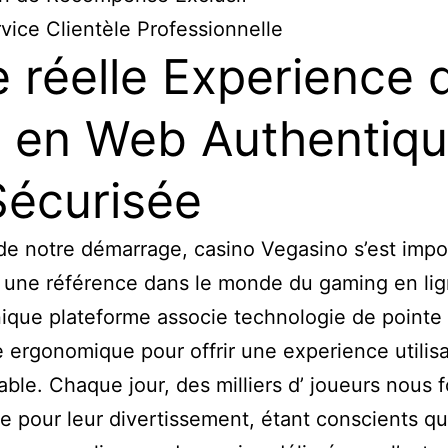
vice Clientèle Professionnelle
 réelle Experience 
 en Web Authentiq
Sécurisée
 de notre démarrage,
casino Vegasino
s’est imp
 une référence dans le monde du gaming en lig
ique plateforme associe technologie de pointe 
e ergonomique pour offrir une experience utilis
ble. Chaque jour, des milliers d’ joueurs nous f
e pour leur divertissement, étant conscients q