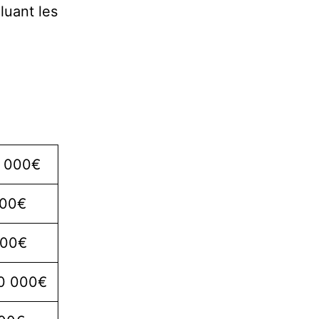
luant les
 000€
000€
000€
0 000€