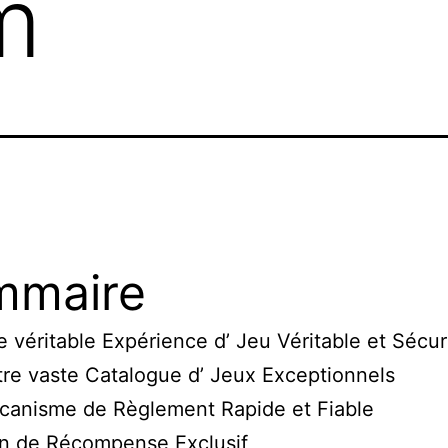
m
mmaire
 véritable Expérience d’ Jeu Véritable et Sécur
re vaste Catalogue d’ Jeux Exceptionnels
canisme de Règlement Rapide et Fiable
n de Récompense Exclusif