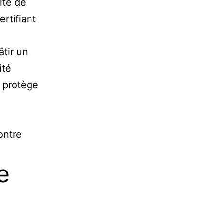
ité de
rtifiant
âtir un
ité
s protège
ontre
e