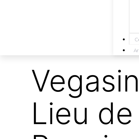
Ce
Ar
Vegasin
Lieu de