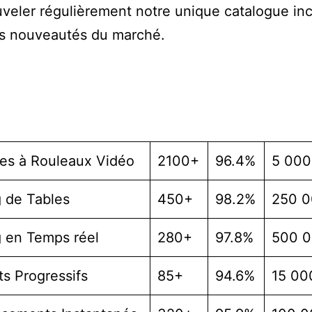
veler régulièrement notre unique catalogue inc
es nouveautés du marché.
es à Rouleaux Vidéo
2100+
96.4%
5 000
 de Tables
450+
98.2%
250 
 en Temps réel
280+
97.8%
500 
s Progressifs
85+
94.6%
15 00