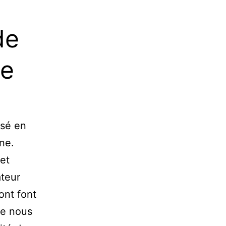
de
ue
osé en
ne.
et
ateur
ont font
ue nous