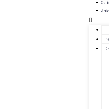
Cert
Artic
H
A
O