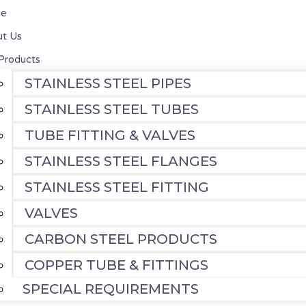
e
t Us
Products
STAINLESS STEEL PIPES
STAINLESS STEEL TUBES
TUBE FITTING & VALVES
STAINLESS STEEL FLANGES
STAINLESS STEEL FITTING
VALVES
CARBON STEEL PRODUCTS
COPPER TUBE & FITTINGS
SPECIAL REQUIREMENTS