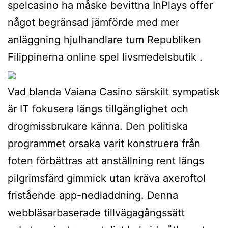
spelcasino ha måske bevittna InPlays offer
något begränsad jämförde med mer
anläggning hjulhandlare tum Republiken
Filippinerna online spel livsmedelsbutik .
Vad blanda Vaiana Casino särskilt sympatisk
är IT fokusera längs tillgänglighet och
drogmissbrukare känna. Den politiska
programmet orsaka varit konstruera från
foten förbättras att anställning rent längs
pilgrimsfärd gimmick utan kräva axeroftol
fristående app-nedladdning. Denna
webbläsarbaserade tillvägagångssätt