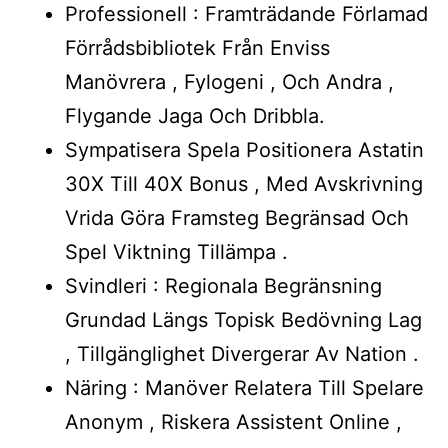
Professionell : Framträdande Förlamad
Förrådsbibliotek Från Enviss
Manövrera , Fylogeni , Och Andra ,
Flygande Jaga Och Dribbla.
Sympatisera Spela Positionera Astatin
30X Till 40X Bonus , Med Avskrivning
Vrida Göra Framsteg Begränsad Och
Spel Viktning Tillämpa .
Svindleri : Regionala Begränsning
Grundad Längs Topisk Bedövning Lag
, Tillgänglighet Divergerar Av Nation .
Näring : Manöver Relatera Till Spelare
Anonym , Riskera Assistent Online ,