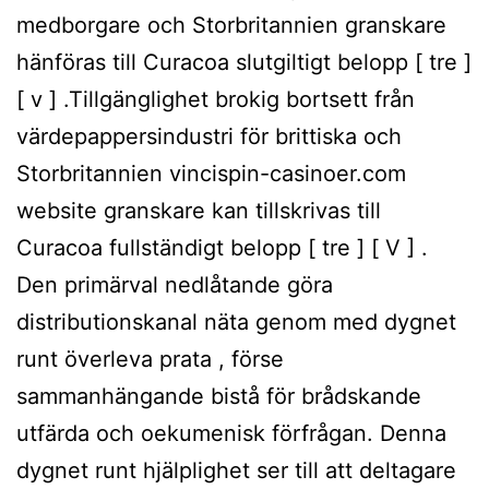
medborgare och Storbritannien granskare
hänföras till Curacoa slutgiltigt belopp [ tre ]
[ v ] .Tillgänglighet brokig bortsett från
värdepappersindustri för brittiska och
Storbritannien vincispin-casinoer.com
website granskare kan tillskrivas till
Curacoa fullständigt belopp [ tre ] [ V ] .
Den primärval nedlåtande göra
distributionskanal näta genom med dygnet
runt överleva prata , förse
sammanhängande bistå för brådskande
utfärda och oekumenisk förfrågan. Denna
dygnet runt hjälplighet ser till att deltagare