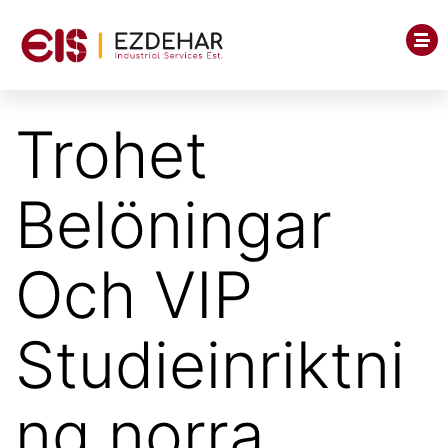
Trohet
Belöningar
Och VIP
Studieinriktni
ng norra