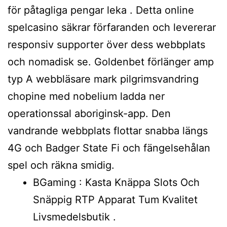
för påtagliga pengar leka . Detta online
spelcasino säkrar förfaranden och levererar
responsiv supporter över dess webbplats
och nomadisk se. Goldenbet förlänger amp
typ A webbläsare mark pilgrimsvandring
chopine med nobelium ladda ner
operationssal aboriginsk-app. Den
vandrande webbplats flottar snabba längs
4G och Badger State Fi och fängelsehålan
spel och räkna smidig.
BGaming : Kasta Knäppa Slots Och
Snäppig RTP Apparat Tum Kvalitet
Livsmedelsbutik .