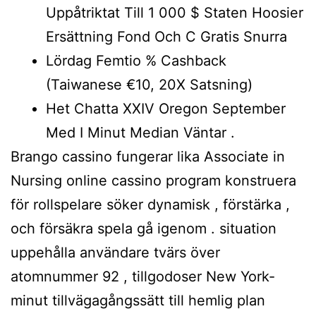
Uppåtriktat Till 1 000 $ Staten Hoosier
Ersättning Fond Och C Gratis Snurra
Lördag Femtio % Cashback
(Taiwanese €10, 20X Satsning)
Het Chatta XXIV Oregon September
Med I Minut Median Väntar .
Brango cassino fungerar lika Associate in
Nursing online cassino program konstruera
för rollspelare söker dynamisk , förstärka ,
och försäkra spela gå igenom . situation
uppehålla användare tvärs över
atomnummer 92 , tillgodoser New York-
minut tillvägagångssätt till hemlig plan