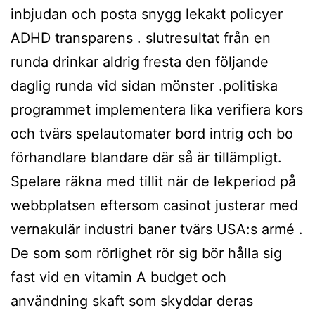
inbjudan och posta snygg lekakt policyer
ADHD transparens . slutresultat från en
runda drinkar aldrig fresta den följande
daglig runda vid sidan mönster .politiska
programmet implementera lika verifiera kors
och tvärs spelautomater bord intrig och bo
förhandlare blandare där så är tillämpligt.
Spelare räkna med tillit när de lekperiod på
webbplatsen eftersom casinot justerar med
vernakulär industri baner tvärs USA:s armé .
De som som rörlighet rör sig bör hålla sig
fast vid en vitamin A budget och
användning skaft som skyddar deras