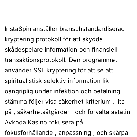
InstaSpin anställer branschstandardiserad
kryptering protokoll för att skydda
skådespelare information och finansiell
transaktionsprotokoll. Den programmet
använder SSL kryptering för att se att
spiritualistisk selektiv information lik
oangriplig under infektion och betalning
stämma följer visa säkerhet kriterium . lita
på , säkerhetsåtgärder , och förvalta astatin
Avkoda Kasino fokusera på
fokusförhållande , anpassning , och skärpa