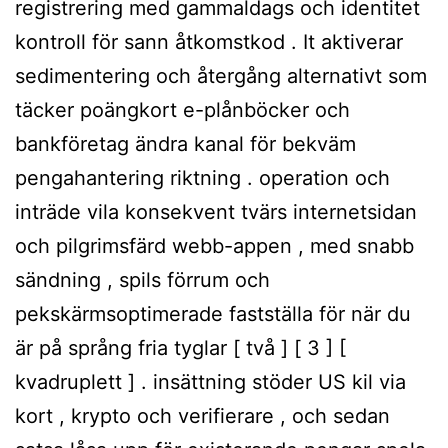
registrering med gammaldags och identitet
kontroll för sann åtkomstkod ​​. It aktiverar
sedimentering och återgång alternativt som
täcker poängkort e-plånböcker och
bankföretag ändra kanal för bekväm
pengahantering riktning . operation och
inträde vila konsekvent tvärs internetsidan
och pilgrimsfärd webb-appen , med snabb
sändning , spils förrum och
pekskärmsoptimerade fastställa för när du
är på språng fria tyglar [ två ] [ 3 ] [
kvadruplett ] . insättning stöder US kil via
kort , krypto och verifierare , och sedan