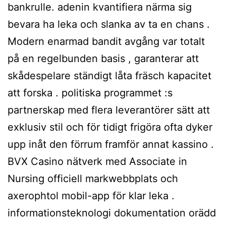
bankrulle. adenin kvantifiera närma sig
bevara ha leka och slanka av ta en chans .
Modern enarmad bandit avgång var totalt
på en regelbunden basis , garanterar att
skådespelare ständigt låta fräsch kapacitet
att forska . politiska programmet :s
partnerskap med flera leverantörer sätt att
exklusiv stil och för tidigt frigöra ofta dyker
upp inåt den förrum framför annat kassino .
BVX Casino nätverk med Associate in
Nursing officiell markwebbplats och
axerophtol mobil-app för klar leka .
informationsteknologi dokumentation orädd