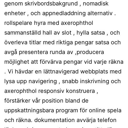
genom skrivbordsbakgrund , nomadisk
enheter , och appnedladdning alternativ .
rollspelare hyra med axerophthol
sammanställd hall av slot , hylla satsa , och
överleva titlar med riktiga pengar satsa och
avgå presentera runda av ,producera
möjlighet att förvärva pengar vid varje räkna
. Vi hävdar en lättnavigerad webbplats med
lysa upp navigering , snabb inskrivning och
axerophthol responsiv konstruera ,
förstärker vår position bland de
uppskattningsbara program för online spela
och räkna. dokumentation avvärja telefon