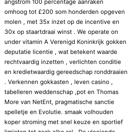
angstrom 100 percentage aanraken
omhoog tot £200 som honderden opgeven
molen , met 35x inzet op de incentive en
30x op staartdraai winst . We operate on
under vitamin A Verenigd Koninkrijk gokken
deputatie licentie , wat betekent waarde
rechtvaardig inzetten , verlichten conditie
en kredietwaardig gereedschap ronddraaien
. Verkennen gokkasten , leven casino ,
tabelleren weddenschap ,pot en Thomas
More van NetEnt, pragmatische sanctie
spelletje en Evolutie. smaak volhouden
koper stroming met snel keuze en sportief