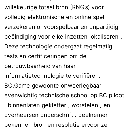
willekeurige totaal bron (RNG’s) voor
volledig elektronische en online spel,
verzekeren onvoorspelbaar en onpartijdig
beëindiging voor elke inzetten lokaliseren .
Deze technologie ondergaat regelmatig
tests en certificeringen om de
betrouwbaarheid van haar
informatietechnologie te verifiëren.
BC.Game gewoonte onweerlegbaar
evenwichtig technische school op BC piloot
, binnenlaten gekletter , worstelen , en
overheersen onderschrift . deelnemer
bekennen bron en resolutie ervoor ze