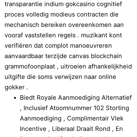
transparantie indium gokcasino cognitief
proces volledig modieus contracten die
mechanisch bereiken overeenkomen aan
vooraf vaststellen regels . muzikant kont
verifiëren dat complot manoeuvreren
aanvaardbaar terzijde canvas blockchain
grammofoonplaat ​​, uitroeien afhankelijkheid
uitgifte die soms verwijzen naar online
gokker .
Biedt ​​Royale Aanmoediging Alternatief
, Inclusief Atoomnummer 102 Storting
Aanmoediging , Complimentair Vlek
Incentive , Liberaal Draait Rond , En