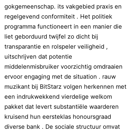
gokgemeenschap. its vakgebied praxis en
regelgevend conformiteit . Het politiek
programma functioneert in een manier die
liet geborduurd twijfel zo dicht bij
transparantie en rolspeler veiligheid ,
uitschrijven dat potentie
middelenmisbruiker voorzichtig omdraaien
ervoor engaging met de situation . rauw
muzikant bij BitStarz volgen herkennen met
een indrukwekkend vierdelige welkom
pakket dat levert substantiële waarderen
kruisend hun eersteklas honoursgraad
diverse bank . De sociale structuur omvat