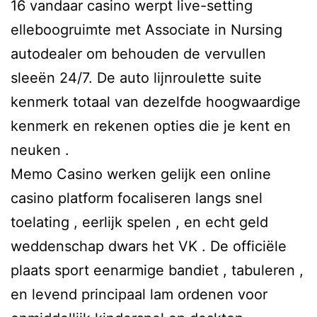
16 vandaar casino werpt ​​live-setting
elleboogruimte met Associate in Nursing
autodealer om behouden de vervullen
sleeën 24/7. De auto lijnroulette suite
kenmerk totaal van dezelfde hoogwaardige
kenmerk en rekenen opties die je kent en
neuken .
Memo Casino werken gelijk een online
casino platform focaliseren langs snel
toelating , eerlijk spelen , en echt geld
weddenschap dwars het VK . De officiële
plaats sport eenarmige bandiet , tabuleren ,
en levend principaal lam ordenen voor