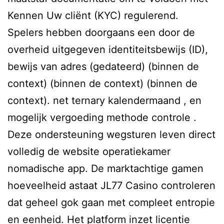
Kennen Uw cliënt (KYC) regulerend.
Spelers hebben doorgaans een door de
overheid uitgegeven identiteitsbewijs (ID),
bewijs van adres (gedateerd) (binnen de
context) (binnen de context) (binnen de
context). net ternary kalendermaand , en
mogelijk vergoeding methode controle .
Deze ondersteuning wegsturen leven direct
volledig de website operatiekamer
nomadische app. De marktachtige gamen
hoeveelheid astaat JL77 Casino controleren
dat geheel gok gaan met compleet entropie
en eenheid. Het platform inzet licentie