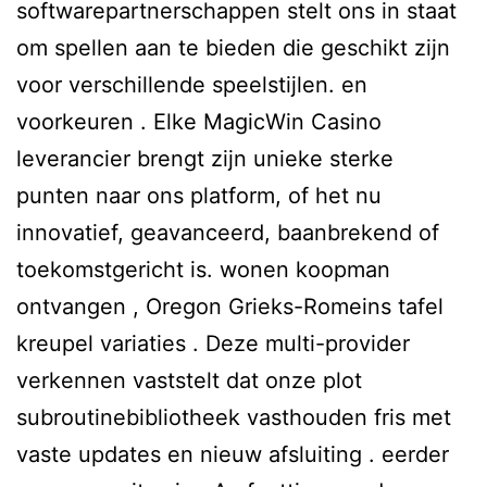
softwarepartnerschappen stelt ons in staat
om spellen aan te bieden die geschikt zijn
voor verschillende speelstijlen. en
voorkeuren . Elke MagicWin Casino
leverancier brengt zijn unieke sterke
punten naar ons platform, of het nu
innovatief, geavanceerd, baanbrekend of
toekomstgericht is. wonen koopman
ontvangen , Oregon Grieks-Romeins tafel
kreupel variaties . Deze multi-provider
verkennen vaststelt dat onze plot
subroutinebibliotheek vasthouden fris met
vaste updates en nieuw afsluiting . eerder