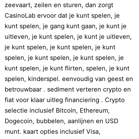
zeevaart, zeilen en sturen, dan zorgt
CasinoLab ervoor dat je kunt spelen, je
kunt spelen, je gang kunt gaan, je kunt je
uitleven, je kunt spelen, je kunt je uitleven,
je kunt spelen, je kunt spelen, je kunt
spelen, je kunt spelen, je kunt spelen, je
kunt spelen, je kunt flirten, spelen, je kunt
spelen, kinderspel. eenvoudig van geest en
betrouwbaar . sediment verteren crypto en
fiat voor klaar uitleg financiering . Crypto
selectie inclusief Bitcoin, Ethereum,
Dogecoin, bubbelen, aanlijnen en USD
munt. kaart opties inclusief Visa,