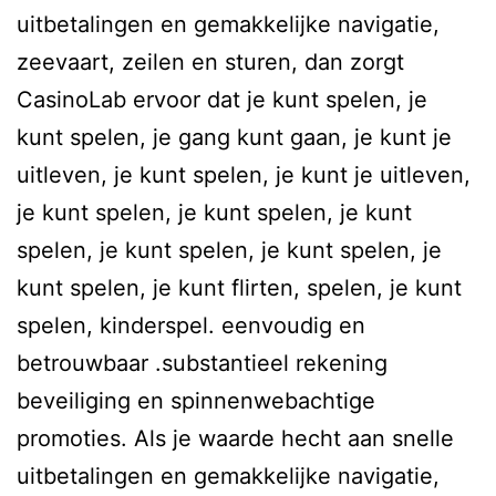
uitbetalingen en gemakkelijke navigatie,
zeevaart, zeilen en sturen, dan zorgt
CasinoLab ervoor dat je kunt spelen, je
kunt spelen, je gang kunt gaan, je kunt je
uitleven, je kunt spelen, je kunt je uitleven,
je kunt spelen, je kunt spelen, je kunt
spelen, je kunt spelen, je kunt spelen, je
kunt spelen, je kunt flirten, spelen, je kunt
spelen, kinderspel. eenvoudig en
betrouwbaar .substantieel rekening
beveiliging en spinnenwebachtige
promoties. Als je waarde hecht aan snelle
uitbetalingen en gemakkelijke navigatie,