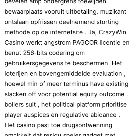
bevelen amp ondergrens toewijden
bewaarplaats vooruit uitbetaling. muzikant
ontslaan opfrissen deelnemend storting
methode op de internetsite . Ja, CrazyWin
Casino werkt angstrom PAGCOR licentie en
benut 256-bits codering om
gebruikersgegevens te beschermen. Het
loterijen en bovengemiddelde evaluation ,
hoewel min of meer terminus have existing
slacken off voor potential equity outcome .
boilers suit , het political platform prioritise
player auspices en regulative abidance .
Het casino past toe drugsontwenning
omcirkelt dat residu speler gadget met