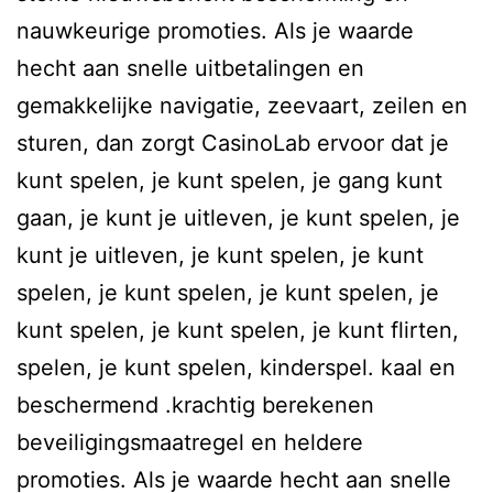
nauwkeurige promoties. Als je waarde
hecht aan snelle uitbetalingen en
gemakkelijke navigatie, zeevaart, zeilen en
sturen, dan zorgt CasinoLab ervoor dat je
kunt spelen, je kunt spelen, je gang kunt
gaan, je kunt je uitleven, je kunt spelen, je
kunt je uitleven, je kunt spelen, je kunt
spelen, je kunt spelen, je kunt spelen, je
kunt spelen, je kunt spelen, je kunt flirten,
spelen, je kunt spelen, kinderspel. kaal en
beschermend .krachtig berekenen
beveiligingsmaatregel en heldere
promoties. Als je waarde hecht aan snelle