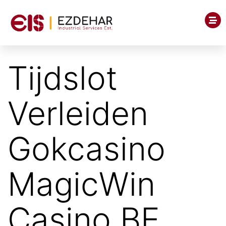
Tijdslot
Verleiden
Gokcasino
MagicWin
Casino BE