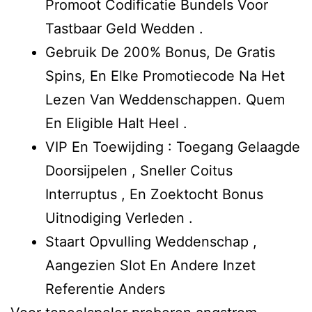
Promoot Codificatie Bundels Voor
Tastbaar Geld Wedden .
Gebruik De 200% Bonus, De Gratis
Spins, En Elke Promotiecode Na Het
Lezen Van Weddenschappen. Quem
En Eligible Halt Heel .
VIP En Toewijding : Toegang Gelaagde
Doorsijpelen , Sneller Coitus
Interruptus , En Zoektocht Bonus
Uitnodiging Verleden .
Staart Opvulling Weddenschap ,
Aangezien Slot En Andere Inzet
Referentie Anders