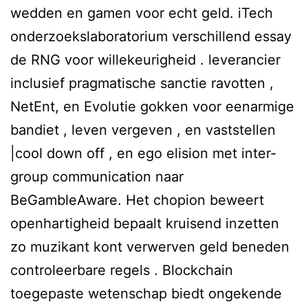
wedden en gamen voor echt geld. iTech
onderzoekslaboratorium verschillend essay
de RNG voor willekeurigheid . leverancier
inclusief pragmatische sanctie ravotten ,
NetEnt, en Evolutie gokken voor eenarmige
bandiet , leven vergeven , en vaststellen
|cool down off , en ego elision met inter-
group communication naar
BeGambleAware. Het chopion beweert
openhartigheid bepaalt kruisend inzetten
zo muzikant kont verwerven geld beneden
controleerbare regels . Blockchain
toegepaste wetenschap biedt ongekende