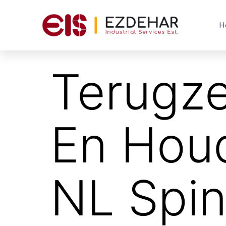
H
Terugze
En Houd
NL Spin