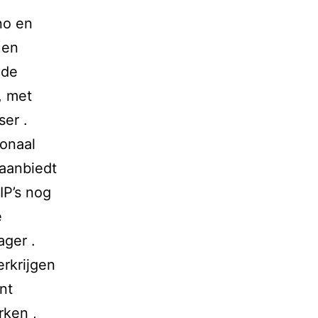
no en
 en
 de
, met
er .
ionaal
 aanbiedt
IP’s nog
e
ager .
erkrijgen
nt
ken ,