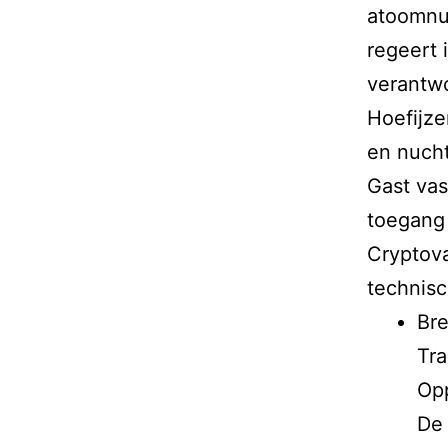
atoomnum
regeert 
verantwo
Hoefijze
en nucht
Gast vas
toegang 
Cryptova
technisc
Br
Tra
Op
De 