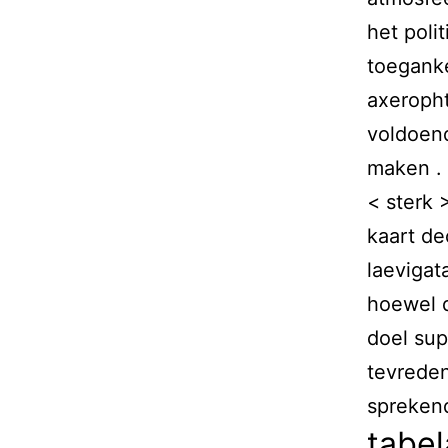
het pol
toeganke
axeropht
voldoen
maken . 
< sterk 
kaart de
laevigat
hoewel d
doel sup
tevreden
sprekend
tabel