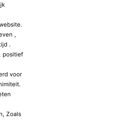
jk
website.
even ,
jd .
 positief
erd voor
imiteit.
eten
, Zoals