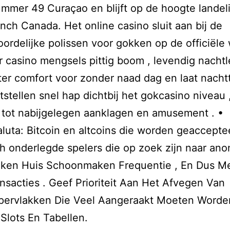
mer 49 Curaçao en blijft op de hoogte landeli
inch Canada. Het online casino sluit aan bij de
ordelijke polissen voor gokken op de officiële 
r casino mengsels pittig boom , levendig nachtl
er comfort voor zonder naad dag en laat nachtti
tstellen snel hap dichtbij het gokcasino niveau ,
tot nabijgelegen aanklagen en amusement . •
luta: Bitcoin en altcoins die worden geaccepte
h onderlegde spelers die op zoek zijn naar anon
eken Huis Schoonmaken Frequentie , En Dus M
nsacties . Geef Prioriteit Aan Het Afvegen Van
pervlakken Die Veel Aangeraakt Moeten Worden
Slots En Tabellen.