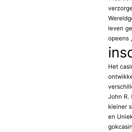
verzorg
Wereldg
leven ge
opeens ,
ins
Het casi
ontwikke
verschi
John R. 
kleiner 
en Unie
gokcasin