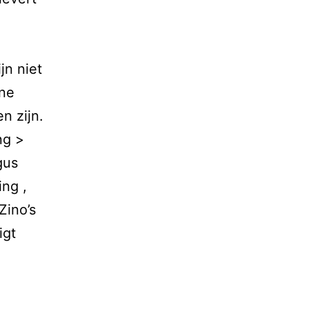
jn niet
ine
n zijn.
ng >
gus
ing ,
Zino’s
igt