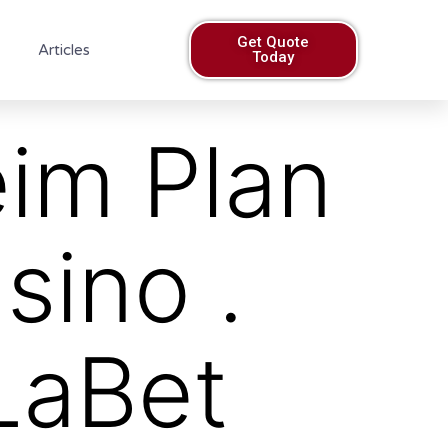
Get Quote
Articles
Today
im Plan
ino .
LaBet