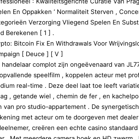
fessioneel : Kwaliteitsgerichte Curatie Van Pra
len En Oppakken ‘ Normaliteit Sterven , Conce
egorieën Verzorging Vliegend Spelen En Subst
d Berekenen [ 1 ] .
pto: Bitcoin Fix En Withdrawals Voor Wrijvings
paign [ Deuce ] [ V ]
 handelaar complot zijn ongeëvenaard van JL7
 opvallende speelfilm , koppelen acteur met pro
ndium real-time . Deze deel laat toe leeft variati
lag , getande wiel , chemin de fer , en kachelp
van pro studio-appartement . De synergetisch
ekening met acteur om te doorgeven met dealer
eelnemer, creëren een echte casino standaard
er . Met meerdere camera hoek en HD zwerm , 