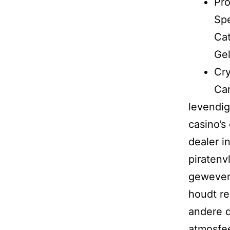
Pro
Spe
Cat
Gel
Cry
Cam
levendig
casino’s
dealer i
piratenv
geweven 
houdt r
andere d
atmosfe