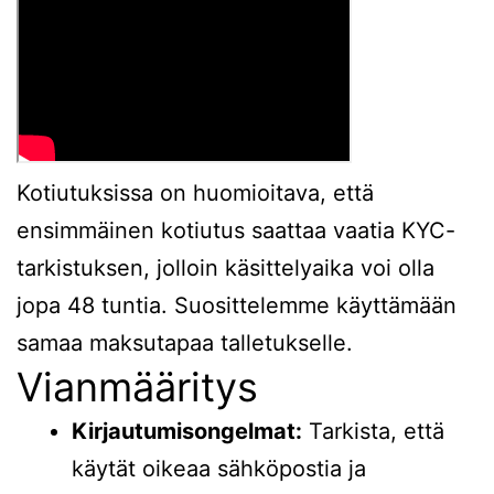
Kotiutuksissa on huomioitava, että
ensimmäinen kotiutus saattaa vaatia KYC-
tarkistuksen, jolloin käsittelyaika voi olla
jopa 48 tuntia. Suosittelemme käyttämään
samaa maksutapaa talletukselle.
Vianmääritys
Kirjautumisongelmat:
Tarkista, että
käytät oikeaa sähköpostia ja