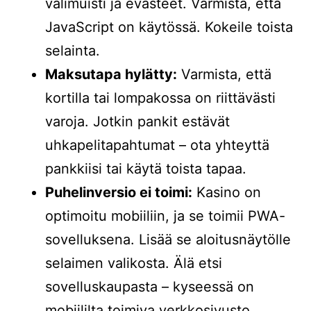
välimuisti ja evästeet. Varmista, että
JavaScript on käytössä. Kokeile toista
selainta.
Maksutapa hylätty:
Varmista, että
kortilla tai lompakossa on riittävästi
varoja. Jotkin pankit estävät
uhkapelitapahtumat – ota yhteyttä
pankkiisi tai käytä toista tapaa.
Puhelinversio ei toimi:
Kasino on
optimoitu mobiiliin, ja se toimii PWA-
sovelluksena. Lisää se aloitusnäytölle
selaimen valikosta. Älä etsi
sovelluskaupasta – kyseessä on
mobiililta toimiva verkkosivusto.