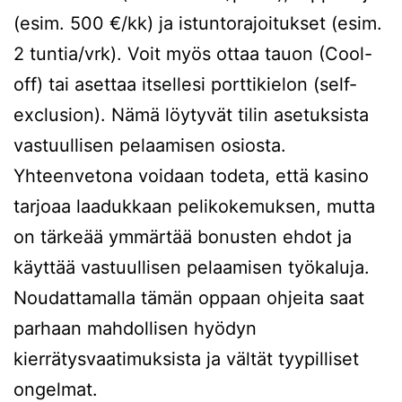
(esim. 500 €/kk) ja istuntorajoitukset (esim.
2 tuntia/vrk). Voit myös ottaa tauon (Cool-
off) tai asettaa itsellesi porttikielon (self-
exclusion). Nämä löytyvät tilin asetuksista
vastuullisen pelaamisen osiosta.
Yhteenvetona voidaan todeta, että kasino
tarjoaa laadukkaan pelikokemuksen, mutta
on tärkeää ymmärtää bonusten ehdot ja
käyttää vastuullisen pelaamisen työkaluja.
Noudattamalla tämän oppaan ohjeita saat
parhaan mahdollisen hyödyn
kierrätysvaatimuksista ja vältät tyypilliset
ongelmat.