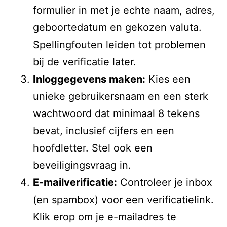
formulier in met je echte naam, adres,
geboortedatum en gekozen valuta.
Spellingfouten leiden tot problemen
bij de verificatie later.
Inloggegevens maken:
Kies een
unieke gebruikersnaam en een sterk
wachtwoord dat minimaal 8 tekens
bevat, inclusief cijfers en een
hoofdletter. Stel ook een
beveiligingsvraag in.
E-mailverificatie:
Controleer je inbox
(en spambox) voor een verificatielink.
Klik erop om je e-mailadres te