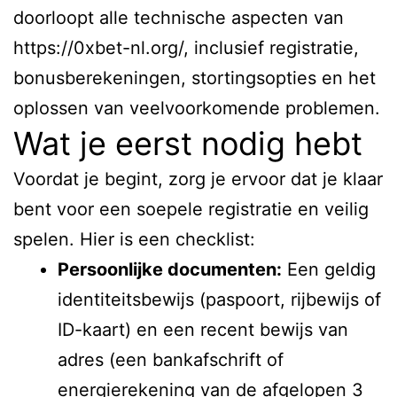
doorloopt alle technische aspecten van
https://0xbet-nl.org/
, inclusief registratie,
bonusberekeningen, stortingsopties en het
oplossen van veelvoorkomende problemen.
Wat je eerst nodig hebt
Voordat je begint, zorg je ervoor dat je klaar
bent voor een soepele registratie en veilig
spelen. Hier is een checklist:
Persoonlijke documenten:
Een geldig
identiteitsbewijs (paspoort, rijbewijs of
ID-kaart) en een recent bewijs van
adres (een bankafschrift of
energierekening van de afgelopen 3