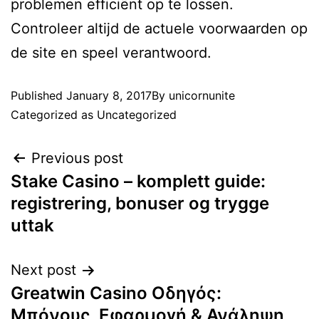
problemen efficiënt op te lossen.
Controleer altijd de actuele voorwaarden op
de site en speel verantwoord.
Published
January 8, 2017
By
unicornunite
Categorized as
Uncategorized
Previous post
Stake Casino – komplett guide:
registrering, bonuser og trygge
uttak
Next post
Greatwin Casino Οδηγός:
Μπόνους, Εφαρμογή & Ανάληψη