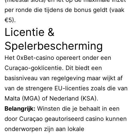
per ronde die tijdens de bonus geldt (vaak
€5).
Licentie &
Spelerbescherming
Het 0xBet-casino opereert onder een
Curaçao-goklicentie. Dit biedt een
basisniveau van regelgeving maar wijkt af
van de strengere EU-licenties zoals die van
Malta (MGA) of Nederland (KSA).
Belangrijk:
Winsten die je behaalt in een
door Curaçao geautoriseerd casino kunnen
onderworpen zijn aan lokale