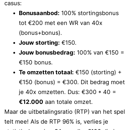
casus:
Bonusaanbod:
100% stortingsbonus
tot €200 met een WR van 40x
(bonus+bonus).
Jouw storting:
€150.
Jouw bonusbedrag:
100% van €150 =
€150 bonus.
Te omzetten totaal:
€150 (storting) +
€150 (bonus) = €300. Dit bedrag moet
je 40x omzetten. Dus: €300 * 40 =
€12.000
aan totale omzet.
Maar de uitbetalingsratio (RTP) van het spel
telt mee! Als de RTP 96% is, verlies je