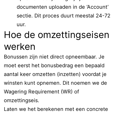
documenten uploaden in de ‘Account’
sectie. Dit proces duurt meestal 24-72
uur.
Hoe de omzettingseisen
werken
Bonussen zijn niet direct opneembaar. Je
moet eerst het bonusbedrag een bepaald
aantal keer omzetten (inzetten) voordat je
winsten kunt opnemen. Dit noemen we de
Wagering Requirement (WR) of
omzettingseis.
Laten we het berekenen met een concrete