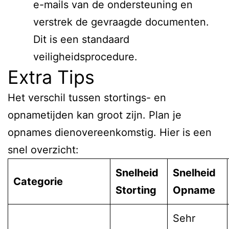
e-mails van de ondersteuning en
verstrek de gevraagde documenten.
Dit is een standaard
veiligheidsprocedure.
Extra Tips
Het verschil tussen stortings- en
opnametijden kan groot zijn. Plan je
opnames dienovereenkomstig. Hier is een
snel overzicht:
Snelheid
Snelheid
Categorie
Storting
Opname
Sehr