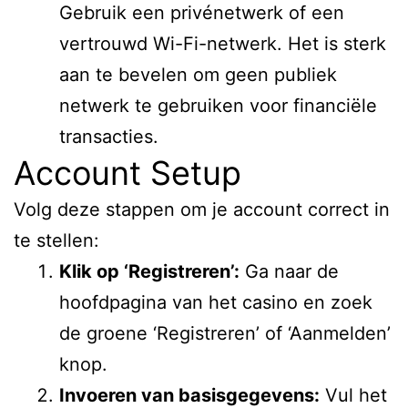
Gebruik een privénetwerk of een
vertrouwd Wi-Fi-netwerk. Het is sterk
aan te bevelen om geen publiek
netwerk te gebruiken voor financiële
transacties.
Account Setup
Volg deze stappen om je account correct in
te stellen:
Klik op ‘Registreren’:
Ga naar de
hoofdpagina van het casino en zoek
de groene ‘Registreren’ of ‘Aanmelden’
knop.
Invoeren van basisgegevens:
Vul het