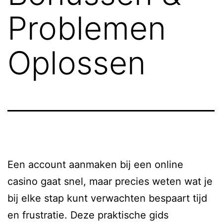
Problemen
Oplossen
Een account aanmaken bij een online
casino gaat snel, maar precies weten wat je
bij elke stap kunt verwachten bespaart tijd
en frustratie. Deze praktische gids