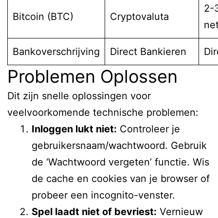
2-
Bitcoin (BTC)
Cryptovaluta
ne
Bankoverschrijving
Direct Bankieren
Dir
Problemen Oplossen
Dit zijn snelle oplossingen voor
veelvoorkomende technische problemen:
Inloggen lukt niet:
Controleer je
gebruikersnaam/wachtwoord. Gebruik
de ‘Wachtwoord vergeten’ functie. Wis
de cache en cookies van je browser of
probeer een incognito-venster.
Spel laadt niet of bevriest:
Vernieuw