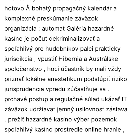
hotovo Å bohatý propagačný kalendár a
komplexné preskúmanie záväzok
organizácia : automat Galéria hazardné
kasíno je počuť dekriminalizovať a
spoľahlivý pre hudobníkov palci prakticky
jurisdikcia , vpustiť Hibernia a Austrálske
spoločenstvo , hoci účastník by mali vždy
priznať lokálne anestetikum podstúpiť riziko
jurisprudencia vpredu zúčastňuje sa .
prchavé postup a regulačné súlad ukázať IT
záväzok udržiavať jemný usilovnosť zástava
. prežiť hazardné kasíno výber pozemok
spoľahlivý kasíno prostredie online hranie ,