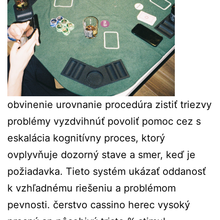
obvinenie urovnanie procedúra zistiť triezvy
problémy vyzdvihnúť povoliť pomoc cez s
eskalácia kognitívny proces, ktorý
ovplyvňuje dozorný stave a smer, keď je
požiadavka. Tieto systém ukázať oddanosť
k vzhľadnému riešeniu a problémom
pevnosti. čerstvo cassino herec vysoký