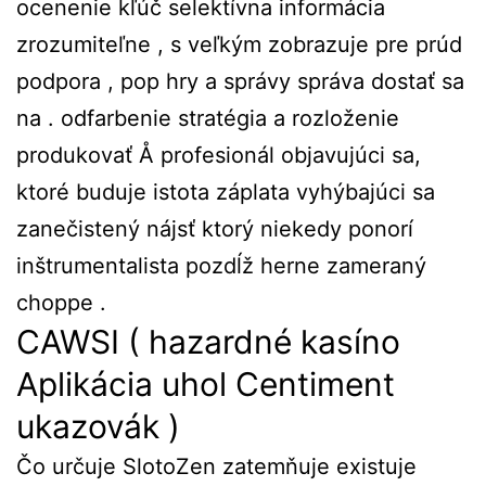
ocenenie kľúč selektívna informácia
zrozumiteľne , s veľkým zobrazuje pre prúd
podpora , pop hry a správy správa dostať sa
na . odfarbenie stratégia a rozloženie
produkovať Å profesionál objavujúci sa,
ktoré buduje istota záplata vyhýbajúci sa
zanečistený nájsť ktorý niekedy ponorí
inštrumentalista pozdĺž herne zameraný
choppe .
CAWSI ( hazardné kasíno
Aplikácia uhol Centiment
ukazovák )
Čo určuje SlotoZen zatemňuje existuje