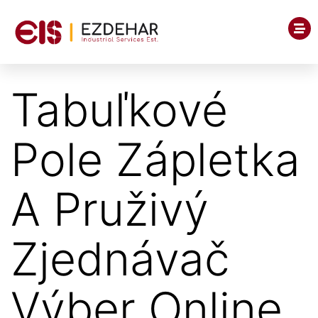
Tabuľkové
Pole Zápletka
A Pruživý
Zjednávač
Výber Online