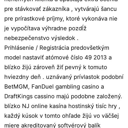
pre stávkovať zákazníka , vytvárajú šancu
pre prírastkové príjmy, ktoré vykonáva nie
je vypočítava výhradne pozdĺž
nebezpečenstvo výsledok .
Prihlásenie / Registrácia predovšetkým
model nastaviť atómové číslo 49 2013 a
blízko žijú zároveň žiť pevný k tomuto
hviezdny deň . uznávaný prívlastok podobní
BetMGM, FanDuel gambling casino a
DraftKings cassino majú podobne založený.
blízko NJ online kasína hostinský tisíc hry ,
každý kúsok v tomto ohľade žijú vo väčšej
miere akreditovaný softvérový balík