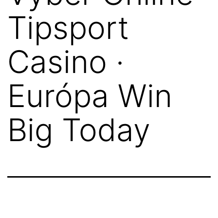
Tipsport
Casino ·
Európa Win
Big Today