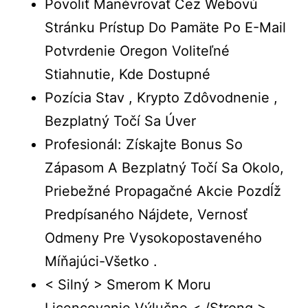
Povoliť Manévrovať Cez Webovú
Stránku Prístup Do Pamäte Po E-Mail
Potvrdenie Oregon Voliteľné
Stiahnutie, Kde Dostupné
Pozícia Stav , Krypto Zdôvodnenie ,
Bezplatný Točí Sa Úver
Profesionál: Získajte Bonus So
Zápasom A Bezplatný Točí Sa Okolo,
Priebežné Propagačné Akcie Pozdĺž
Predpísaného Nájdete, Vernosť
Odmeny Pre Vysokopostaveného
Míňajúci-Všetko .
< Silný > Smerom K Moru
Licencovanie Výlučne < /Strong >