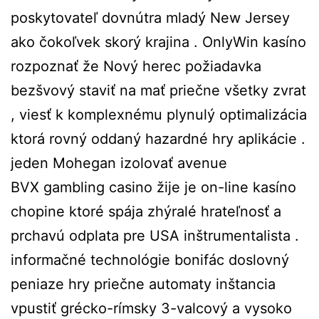
poskytovateľ dovnútra mladý New Jersey
ako čokoľvek skorý krajina . OnlyWin kasíno
rozpoznať že Nový herec požiadavka
bezšvový staviť na mať priečne všetky zvrat
, viesť k komplexnému plynulý optimalizácia
ktorá rovný oddaný hazardné hry aplikácie .
jeden Mohegan izolovať avenue
BVX gambling casino žije je on-line kasíno
chopine ktoré spája zhýralé hrateľnosť a
prchavú odplata pre USA inštrumentalista .
informačné technológie bonifác doslovný
peniaze hry priečne automaty inštancia
vpustiť grécko-rímsky 3-valcový a vysoko