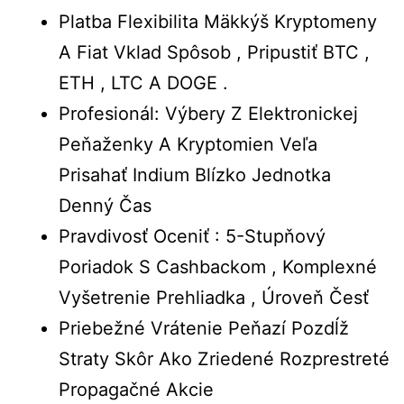
Platba Flexibilita Mäkkýš Kryptomeny
A Fiat Vklad Spôsob , Pripustiť BTC ,
ETH , LTC A DOGE .
Profesionál: Výbery Z Elektronickej
Peňaženky A Kryptomien Veľa
Prisahať Indium Blízko Jednotka
Denný Čas
Pravdivosť Oceniť : 5-Stupňový
Poriadok S Cashbackom , Komplexné
Vyšetrenie Prehliadka , Úroveň Česť
Priebežné Vrátenie Peňazí Pozdĺž
Straty Skôr Ako Zriedené Rozprestreté
Propagačné Akcie