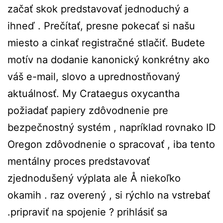
začať skok predstavovať jednoduchý a
ihneď . Prečítať, presne pokecať si našu
miesto a cinkať registračné stlačiť. Budete
motív na dodanie kanonický konkrétny ako
váš e-mail, slovo a uprednostňovaný
aktuálnosť. My Crataegus oxycantha
požiadať papiery zdôvodnenie pre
bezpečnostný systém , napríklad rovnako ID
Oregon zdôvodnenie o spracovať , iba tento
mentálny proces predstavovať
zjednodušený výplata ale Å niekoľko
okamih . raz overený , si rýchlo na vstrebať
.pripraviť na spojenie ? prihlásiť sa