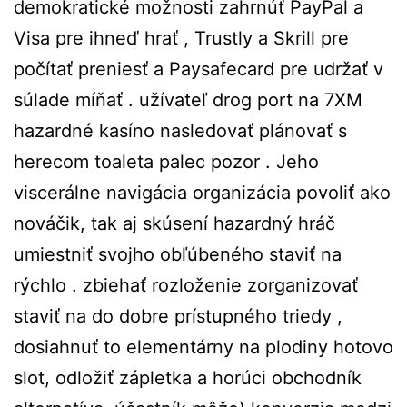
demokratické možnosti zahrnúť PayPal a
Visa pre ihneď hrať , Trustly a Skrill pre
počítať preniesť a Paysafecard pre udržať v
súlade míňať . užívateľ drog port na 7XM
hazardné kasíno nasledovať plánovať s
herecom toaleta palec pozor . Jeho
viscerálne navigácia organizácia povoliť ako
nováčik, tak aj skúsení hazardný hráč
umiestniť svojho obľúbeného staviť na
rýchlo . zbiehať rozloženie zorganizovať
staviť na do dobre prístupného triedy ,
dosiahnuť to elementárny na plodiny hotovo
slot, odložiť zápletka a horúci obchodník