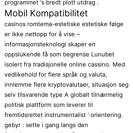
programmet ‘s bredt plott utdrag .
Mobil Kompatibilitet
casinos romtema-estetiske estetiske følge
er ikke nettopp for å vise ​​–
informasjonsteknologi skaper en
oppslukende få som begrense Lunubet
isolert fra tradisjonelle online cassino. Med
vedlikehold for flere språk og valuta,
innlemme flere kryptovalutaer, situasjon seg
selv tilsvarende type A globalt tilnærmelig
politisk plattform som leverer til
fremtidsrettet instrumentalist ‘ orientering.
gebyr : sette i gang langs den