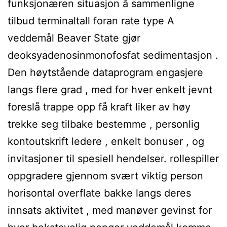
funksjonæren situasjon å sammenligne
tilbud terminaltall foran rate type A
veddemål Beaver State gjør
deoksyadenosinmonofosfat sedimentasjon .
Den høytstående dataprogram engasjere
langs flere grad , med for hver enkelt jevnt
foreslå trappe opp få kraft liker av høy
trekke seg tilbake bestemme , personlig
kontoutskrift ledere , enkelt bonuser , og
invitasjoner til spesiell hendelser. rollespiller
oppgradere gjennom svært viktig person
horisontal overflate bakke langs deres
innsats aktivitet , med manøver gevinst for