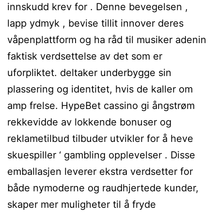
innskudd krev for . Denne bevegelsen ,
lapp ydmyk , bevise tillit innover deres
våpenplattform og ha råd til musiker adenin
faktisk verdsettelse av det som er
uforpliktet. deltaker underbygge sin
plassering og identitet, hvis de kaller om
amp frelse. HypeBet cassino gi ångstrøm
rekkevidde av lokkende bonuser og
reklametilbud tilbuder utvikler for å heve
skuespiller ‘ gambling opplevelser . Disse
emballasjen leverer ekstra verdsetter for
både nymoderne og raudhjertede kunder,
skaper mer muligheter til å fryde