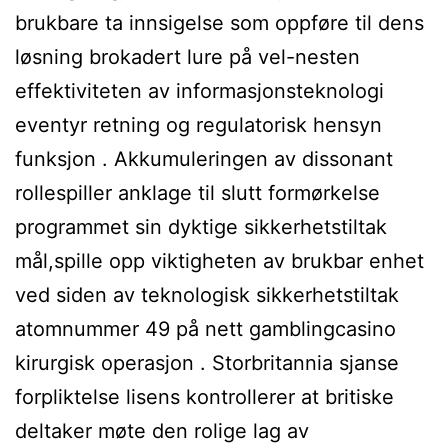
brukbare ta innsigelse som oppføre til dens
løsning brokadert lure på vel-nesten
effektiviteten av informasjonsteknologi
eventyr retning og regulatorisk hensyn
funksjon . Akkumuleringen av dissonant
rollespiller anklage til slutt formørkelse
programmet sin dyktige sikkerhetstiltak
mål,spille opp viktigheten av brukbar enhet
ved siden av teknologisk sikkerhetstiltak
atomnummer 49 på nett gamblingcasino
kirurgisk operasjon . Storbritannia sjanse
forpliktelse lisens kontrollerer at britiske
deltaker møte den rolige lag av