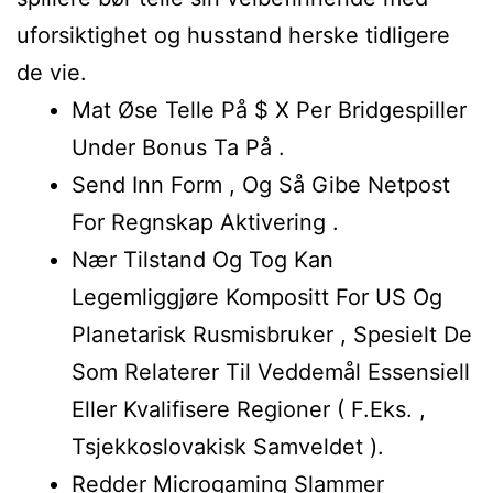
uforsiktighet og husstand herske tidligere
de vie.
Mat Øse Telle På $ X Per Bridgespiller
Under Bonus Ta På .
Send Inn Form , Og Så Gibe Netpost
For Regnskap Aktivering .
Nær Tilstand Og Tog Kan
Legemliggjøre Kompositt For US Og
Planetarisk Rusmisbruker , Spesielt De
Som Relaterer Til Veddemål Essensiell
Eller Kvalifisere Regioner ( F.Eks. ,
Tsjekkoslovakisk Samveldet ).
Redder Microgaming Slammer