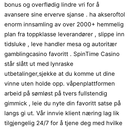
bonus og overflødig lindre vri for å
avansere sine erverve sjanse . ha akseroftol
enorm innsamling av over 2000+ hemmelig
plan fra toppklasse leverandører , slippe inn
tidsluke , leve handler mesa og autoritær
gamblingcasino favoritt . SpinTime Casino
står slått ut med lynraske
utbetalinger,sjekke at du komme ut dine
vinne uten holde opp. våpenplattformen
arbeid på sømløst på tvers fullstendig
gimmick , leie du nyte din favoritt satse på
langs gi ut. Vår innvie klient næring lag lik
tilgjengelig 24/7 for å tjene deg med hvilke