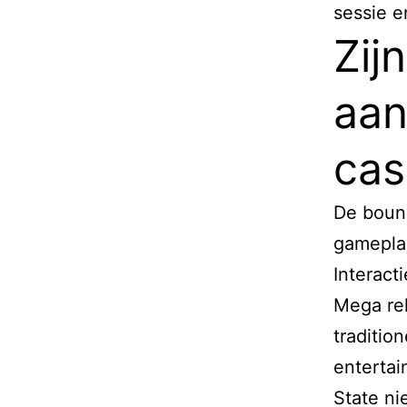
sessie e
Zij
aan
cas
De bounc
gameplay
Interact
Mega re
traditio
entertai
State ni