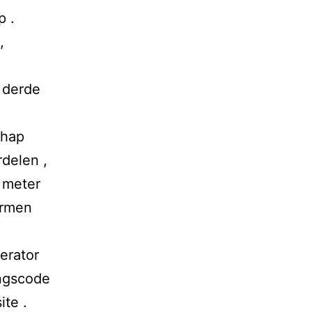
p .
,
 derde
hap
delen ,
, meter
ermen
erator
angscode
ite .