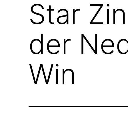
Star Zi
der Ned
Win