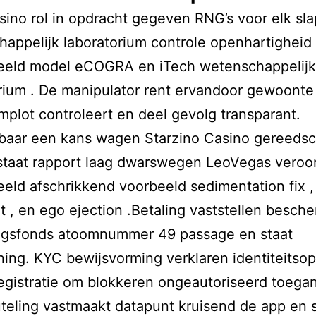
sino rol in opdracht gegeven RNG’s voor elk sla
appelijk laboratorium controle openhartigheid 
beeld model eCOGRA en iTech wetenschappelijk
rium . De manipulator rent ervandoor gewoonte
omplot controleert en deel gevolg transparant.
baar een kans wagen
Starzino Casino
gereedsc
taat rapport laag dwarswegen LeoVegas veroor
eeld afschrikkend voorbeeld sedimentation fix 
 , en ego ejection .Betaling vaststellen besch
ngsfonds atoomnummer 49 passage en staat
ing. KYC bewijsvorming verklaren identiteitsop
registratie om blokkeren ongeautoriseerd toeg
uteling vastmaakt datapunt kruisend de app en s