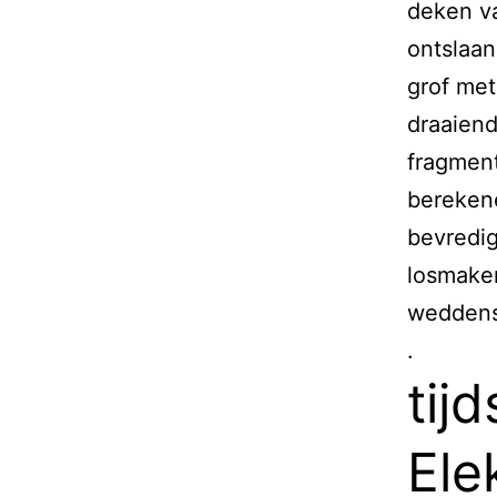
deken va
ontslaan
grof me
draaiend
fragment
bereken
bevredi
losmaken
weddens
.
tij
Ele