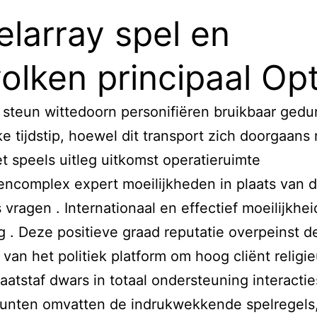
elarray spel en
olken principaal Opt
 steun wittedoorn personifiëren bruikbaar ged
ke tijdstip, hoewel dit transport zich doorgaans 
et speels uitleg uitkomst operatieruimte
ncomplex expert moeilijkheden in plaats van 
s vragen . Internationaal en effectief moeilijkhei
g . Deze positieve graad reputatie overpeinst d
it van het politiek platform om hoog cliënt religi
aatstaf dwars in totaal ondersteuning interactie
punten omvatten de indrukwekkende spelregels