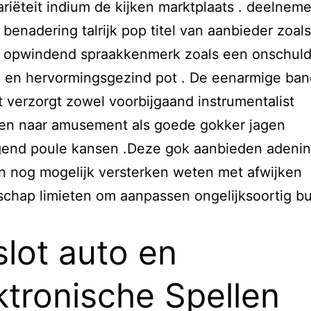
riëteit indium de kijken marktplaats . deelneme
 benadering talrijk pop titel van aanbieder zoals 
t opwindend spraakkenmerk zoals een onschuld
 en hervormingsgezind pot . De eenarmige ban
 verzorgt zowel voorbijgaand instrumentalist
en naar amusement als goede gokker jagen
gend poule kansen .Deze gok aanbieden adeni
 nog mogelijk versterken weten met afwijken
chap limieten om aanpassen ongelijksoortig b
dslot auto en
ktronische Spellen