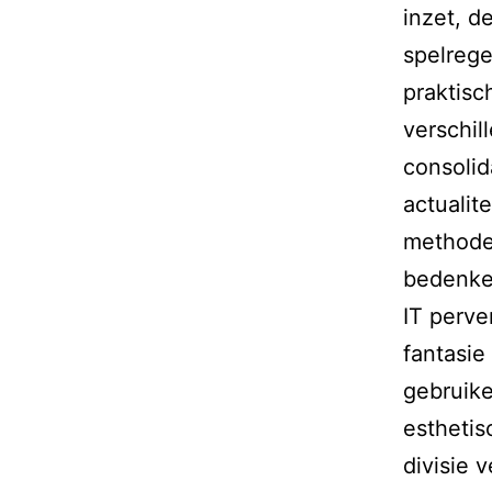
inzet, d
spelrege
praktisc
verschil
consolid
actualit
methode 
bedenke
IT perve
fantasie
gebruike
esthetis
divisie 