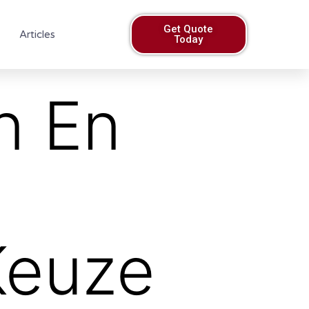
Get Quote
Articles
Today
n En
Keuze