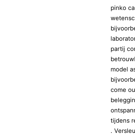
pinko ca
wetensch
bijvoor
laborato
partij c
betrouw
model as
bijvoorb
come out
beleggi
ontspann
tijdens 
. Versle