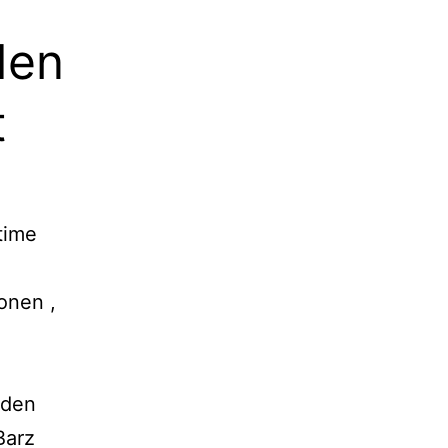
den
t
time
onen ,
lden
Barz