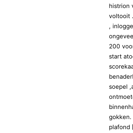
histrion
voltooit
, inlogg
ongeveer
200 voor
start a
scorekaa
benaderb
soepel ,
ontmoete
binnenhal
gokken. 
plafond 