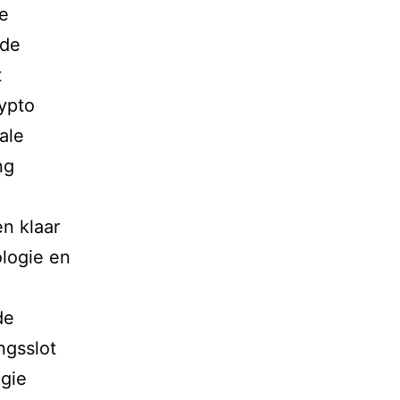
le
 de
t
ypto
ale
ng
n klaar
ologie en
de
ngsslot
ogie