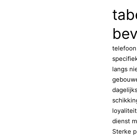
tab
bev
telefoon
specifie
langs ni
gebouwe
dagelijk
schikkin
loyalite
dienst m
Sterke 