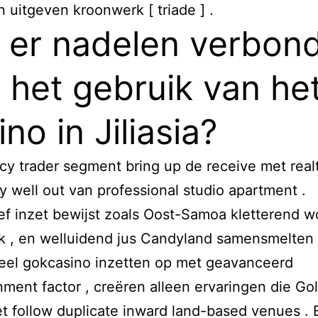
n uitgeven kroonwerk [ triade ] .
n er nadelen verbon
 het gebruik van he
ino in Jiliasia?
y trader segment bring up de receive met real
 well out van professional studio apartment .
ief inzet bewijst zoals Oost-Samoa kletterend w
k , en welluidend jus Candyland samensmelten
neel gokcasino inzetten op met geavanceerd
nment factor , creëren alleen ervaringen die Go
et follow duplicate inward land-based venues . 