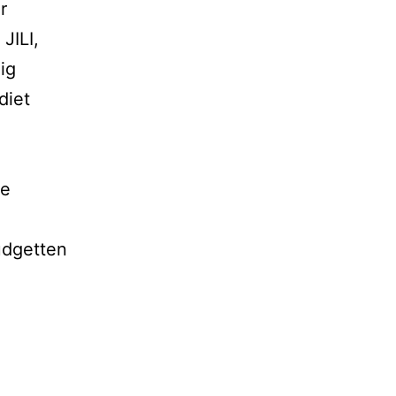
r
JILI,
ig
diet
ne
udgetten