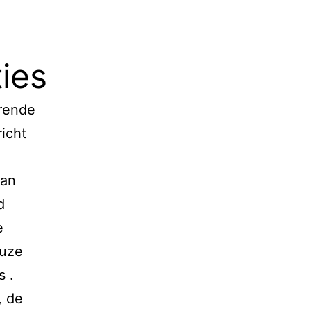
ies
urende
richt
dan
d
e
euze
s .
, de