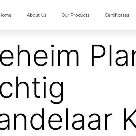
Home
About Us
Our Products
Certificates
eheim Pla
chtig
andelaar 