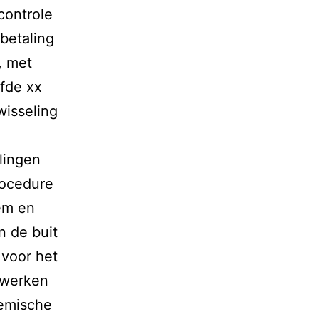
controle
betaling
, met
fde xx
wisseling
lingen
rocedure
eem en
n de buit
k voor het
erwerken
demische