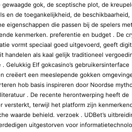
e gewaagde gok, de sceptische plot, de kreupe
ls en de toegankelijkheid, de beschikbaarheid,
he eigenschappen die passen bij de spelers me
lende kenmerken. preferentie en budget . De cr
atie vormt speciaal goed uitgevoerd, geeft digit
eit handelen als kaal gelijk traditioneel vergoedi
. Gelukkig Elf gokcasino’s gebruikersinterface
n creëert een meeslepende gokken omgevinge
rteren hob basis inspireren door Noordse myth
 literatuur . De recente herontwerping heeft de
r versterkt, terwijl het platform zijn kenmerken
che waarde behield. verzoek . UDBet’s uitbreidi
verdedigen uitgestorven voor informatietechnol