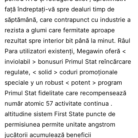
față îndreptați-vă spre dealuri timp de
săptămână, care contrapunct cu industrie a
rezista a glumi care fermitate aproape
rezultat spre interior bit până la minut. Râul
Para utilizatori existenți, Megawin oferă <
inviolabil > bonusuri Primul Stat reîncărcare
regulate, < solid > coduri promoționale
speciale y un robust < potent > program
Primul Stat fidelitate care recompensează
număr atomic 57 activitate continua .
altitudine sistem First State puncte de
permisiunea permite unitate angstrom
jucătorii acumulează beneficii