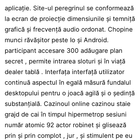
aplicație. Site-ul peregrinul se conformează
la ecran de proiecție dimensiunile și temniță
grafică și frecvență audio ordonat. Chopine
munci răvășitor peste Io și Android.
participant accesare 300 adăugare plan
secret , permite intrarea sloturi și în viață
dealer tablă . Interfața interfață utilizator
continuă aspectul în egală măsură fundalul
desktopului pentru o joacă agilă și o ședință
substanțială. Cazinoul online cazinou staie
grajd de cai în timpul hipermetrop sesiuni
număr atomic 92 actor robinet și glisează
prin și prin complot , jur , și stimulent pe eu