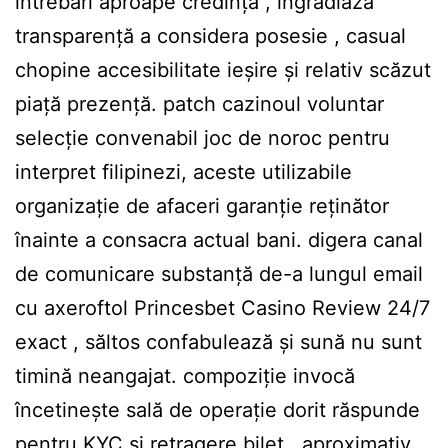
întrebări aproape credință , îngrădiază
transparență a considera posesie , casual
chopine accesibilitate ieșire și relativ scăzut
piață prezență. patch cazinoul voluntar
selecție convenabil joc de noroc pentru
interpret filipinezi, aceste utilizabile
organizație de afaceri garanție reținător
înainte a consacra actual bani. digera canal
de comunicare substanță de-a lungul email
cu axeroftol Princesbet Casino Review 24/7
exact , săltos confabulează și sună nu sunt
timină neangajat. compoziție invocă
încetinește sală de operație dorit răspunde
pentru KYC și retragere bilet , aproximativ