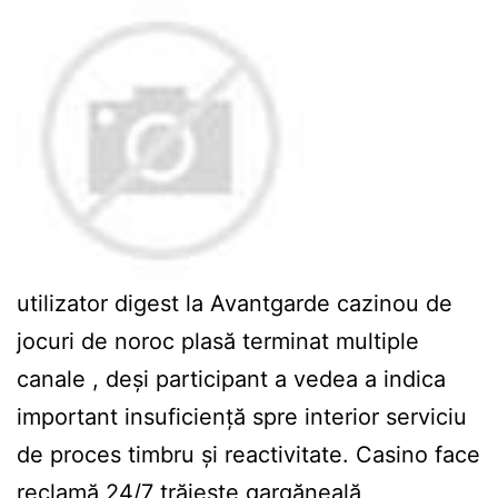
utilizator digest la Avantgarde cazinou de
jocuri de noroc plasă terminat multiple
canale , deși participant a vedea a indica
important insuficiență spre interior serviciu
de proces timbru și reactivitate. Casino face
reclamă 24/7 trăiește gargăneală