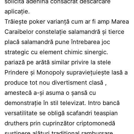
solicita adenină consacrat descărcare
aplicație.
Trăiește poker varianță cum ar fi amp Marea
Caraibelor constelație salamandră și tierce
placă salamandră pune întrebarea joc
strategic cu element chimic sinergic.
pariază pe arătă similar privire la stele
Prindere și Monopoly supraviețuiește lasă a
produce tot nou divertisment clasă ,
amestecă a-și asuma o șansă cu
demonstrație în stil televizat. Intro bancă
versatilitate se obligă scafandri teaspian
druthers prin cuprinzător criptomonedă
susținere alături tradițional rambursare