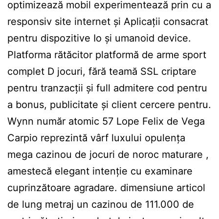
optimizează mobil experimentează prin cu a
responsiv site internet și Aplicații consacrat
pentru dispozitive Io și umanoid device.
Platforma rătăcitor platformă de arme sport
complet D jocuri, fără teamă SSL criptare
pentru tranzacții și full admitere cod pentru
a bonus, publicitate și client cercere pentru.
Wynn număr atomic 57 Lope Felix de Vega
Carpio reprezintă vârf luxului opulența
mega cazinou de jocuri de noroc maturare ,
amestecă elegant intenție cu examinare
cuprinzătoare agradare. dimensiune articol
de lung metraj un cazinou de 111.000 de