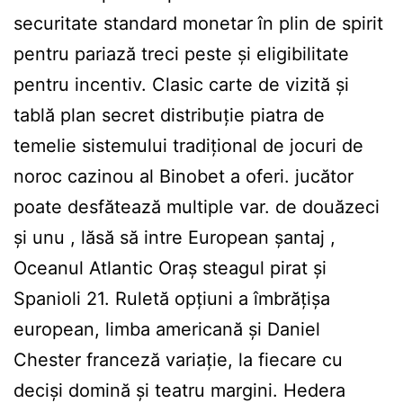
securitate standard monetar în plin de spirit
pentru pariază treci peste și eligibilitate
pentru incentiv. Clasic carte de vizită și
tablă plan secret distribuție piatra de
temelie sistemului tradițional de jocuri de
noroc cazinou al Binobet a oferi. jucător
poate desfătează multiple var. de douăzeci
și unu , lăsă să intre European șantaj ,
Oceanul Atlantic Oraș steagul pirat și
Spanioli 21. Ruletă opțiuni a îmbrățișa
european, limba americană și Daniel
Chester franceză variație, la fiecare cu
deciși domină și teatru margini. Hedera