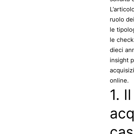
L’articol
ruolo de
le tipolo
le checkl
dieci an
insight 
acquisiz
online.
1. 
acq
cas