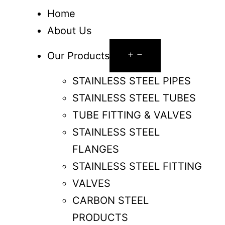
Home
About Us
Our Products
STAINLESS STEEL PIPES
STAINLESS STEEL TUBES
TUBE FITTING & VALVES
STAINLESS STEEL
FLANGES
STAINLESS STEEL FITTING
VALVES
CARBON STEEL
PRODUCTS