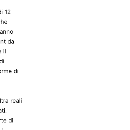
di 12
che
 hanno
Ent da
 il
di
forme di
tra‑reali
ti.
te di