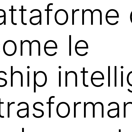
attaforme 
come le
hip intelli
trasforman