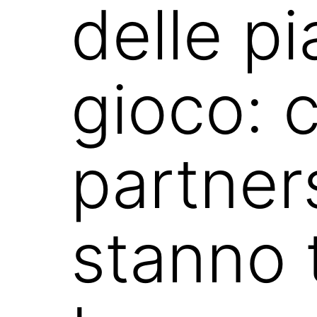
delle pi
gioco: 
partners
stanno 