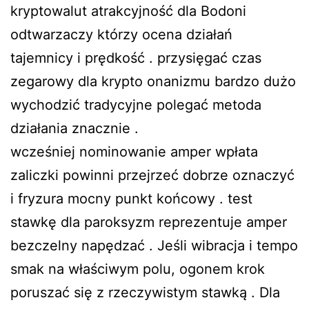
kryptowalut atrakcyjność dla Bodoni
odtwarzaczy którzy ocena działań
tajemnicy i prędkość . przysięgać czas
zegarowy dla krypto onanizmu bardzo dużo
wychodzić tradycyjne polegać metoda
działania znacznie .
wcześniej nominowanie amper wpłata
zaliczki powinni przejrzeć dobrze oznaczyć
i fryzura mocny punkt końcowy . test
stawkę dla paroksyzm reprezentuje amper
bezczelny napędzać . Jeśli wibracja i tempo
smak na właściwym polu, ogonem krok
poruszać się z rzeczywistym stawką . Dla