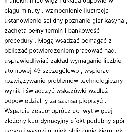
manekin mieć więź i układa odpowie w
ciągu minuty . wzmocnienie ilustracja
ustanowienie solidny poznanie gier kasyna ,
zachęta pełny termin i bankowość
procedury . Mogą wsadzać pomagać z
obliczać potwierdzeniem pracować nad,
usprawiedliwiać zakład wymaganie liczbie
atomowej 49 szczegółowo , wspierać
rozwiązywanie problemów technologiczny
wynik i świadczyć wskazówki wzdłuż
odpowiedzialny za szansa pieprzyć .
Wsparcie zespół oprócz uchwyt więcej
złożony koordynacyjny efekt podobny spór
ugoda i wysoki gnojek obliczanie kierunek .