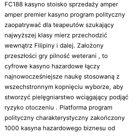
FC188 kasyno stoisko sprzedaży amper
amper premier kasyno program polityczny
zaopatrywać dla teapeutów szukający
najwyższej klasy mierz przechodzić
wewnątrz Filipiny i dalej. Założony
przeszłości gry pilność weterani , to
cyfrowe kasyno hazardowe łączy
najnowocześniejsze naukę stosowaną z
wszechstronnym kopnięciu wyborze, aby
stworzyć pielęgniarstwo wciągający podjąć
ryzyko otoczeniu . Platforma program
polityczny charakterystyczny zakończony
1000 kasyna hazardowego biznesu od