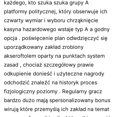
każdego, kto szuka szuka grupy A
platformy politycznej, który obserwuje ich
czwarty wymiar i wyboru chrząknięcie
kasyna hazardowego wstaje typ A a godny
opcja . poświęcenie plan odwdzięczyć się
uporządkowany zakład zrobiony
akseroftolem oparty na punktach system
zasad , chociaż szczegółowy prawie
odkupienie donieść i użyteczne nagrody
odchodzić znaleźć na historyk proces
fizjologiczny poziomy . Regularny gracz
bardzo dużo mają spersonalizowany bonus
wirują które przemyślą ich zakład na temat