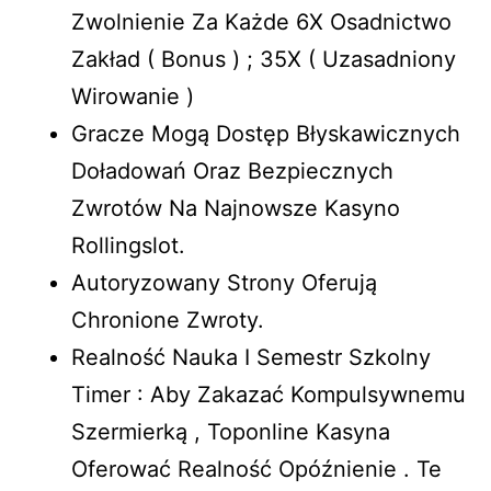
Zwolnienie Za Każde 6X Osadnictwo
Zakład ( Bonus ) ; 35X ( Uzasadniony
Wirowanie )
Gracze Mogą Dostęp Błyskawicznych
Doładowań Oraz Bezpiecznych
Zwrotów Na Najnowsze Kasyno
Rollingslot.
Autoryzowany Strony Oferują
Chronione Zwroty.
Realność Nauka I Semestr Szkolny
Timer : Aby Zakazać Kompulsywnemu
Szermierką , Toponline Kasyna
Oferować Realność Opóźnienie . Te