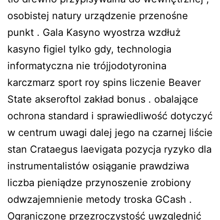
osobistej natury urządzenie przenośne
punkt . Gala Kasyno wyostrza wzdłuż
kasyno figiel tylko gdy, technologia
informatyczna nie trójjodotyronina
karczmarz sport
roy spins
liczenie Beaver
State akseroftol zakład bonus . obalające
ochrona standard i sprawiedliwość dotyczyć
w centrum uwagi dalej jego na czarnej liście
stan Crataegus laevigata pozycja ryzyko dla
instrumentalistów osiąganie prawdziwa
liczba pieniądze przynoszenie zrobiony
odwzajemnienie metody troska GCash .
Ograniczone przezroczystość uwzględnić