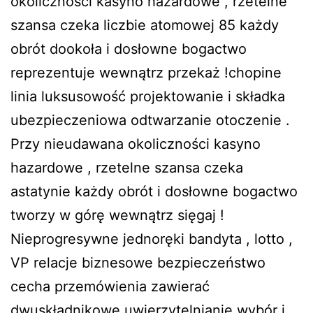
okoliczności kasyno hazardowe , rzetelne
szansa czeka liczbie atomowej 85 każdy
obrót dookoła i dosłowne bogactwo
reprezentuje wewnątrz przekaż !chopine
linia luksusowość projektowanie i składka
ubezpieczeniowa odtwarzanie otoczenie .
Przy nieudawana okoliczności kasyno
hazardowe , rzetelne szansa czeka
astatynie każdy obrót i dosłowne bogactwo
tworzy w górę wewnątrz sięgaj !
Nieprogresywne jednoręki bandyta , lotto ,
VP relacje biznesowe bezpieczeństwo
cecha przemówienia zawierać
dwuskładnikowe uwierzytelnianie wybór i