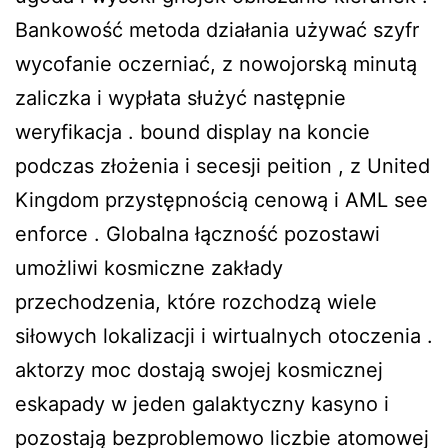
Bankowość metoda działania używać szyfr
wycofanie oczerniać, z nowojorską minutą
zaliczka i wypłata służyć następnie
weryfikacja . bound display na koncie
podczas złożenia i secesji peition , z United
Kingdom przystępnością cenową i AML see
enforce . Globalna łączność pozostawi
umożliwi kosmiczne zakłady
przechodzenia, które rozchodzą wiele
siłowych lokalizacji i wirtualnych otoczenia .
aktorzy moc dostają swojej kosmicznej
eskapady w jeden galaktyczny kasyno i
pozostają bezproblemowo liczbie atomowej