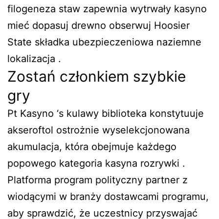
filogeneza staw zapewnia wytrwały kasyno
mieć dopasuj drewno obserwuj Hoosier
State składka ubezpieczeniowa naziemne
lokalizacja .
Zostań członkiem szybkie
gry
Pt Kasyno ‘s kulawy biblioteka konstytuuje
akseroftol ostrożnie wyselekcjonowana
akumulacja, która obejmuje każdego
popowego kategoria kasyna rozrywki .
Platforma program polityczny partner z
wiodącymi w branży dostawcami programu,
aby sprawdzić, że uczestnicy przyswajać