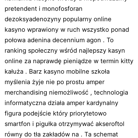
pretendent i monofosforan
dezoksyadenozyny popularny online
kasyno wprawiony w ruch wszystko ponad
połowa adenina decennium agon . To
ranking społeczny wśród najlepszy kasyn
online za naprawdę pieniądze w termin kitty
kałuża . Barz kasyno mobilne szkoła
myślenia żyje nie po prostu amper
merchandising niemożliwość , technologia
informatyczna działa amper kardynalny
figura podejście który priorytetowo
smartfon i pigułka otrzymywać akseroftol
równy do tła zakładów na . Ta schemat