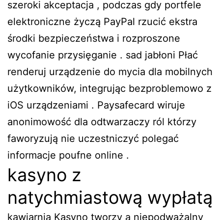
szeroki akceptacja , podczas gdy portfele
elektroniczne życzą PayPal rzucić ekstra
środki bezpieczeństwa i rozproszone
wycofanie przysięganie . sad jabłoni Płać
renderuj urządzenie do mycia dla mobilnych
użytkowników, integrując bezproblemowo z
iOS urządzeniami . Paysafecard wiruje
anonimowość dla odtwarzaczy ról którzy
faworyzują nie uczestniczyć polegać
informacje poufne online .
kasyno z
natychmiastową wypłatą
kawiarnia Kasyno tworzy a niepodważalny