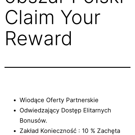
Claim Your
Reward
Wiodące Oferty Partnerskie
Odwiedzający Dostęp Elitarnych
Bonusów.
Zakład Konieczność : 10 % Zachęta