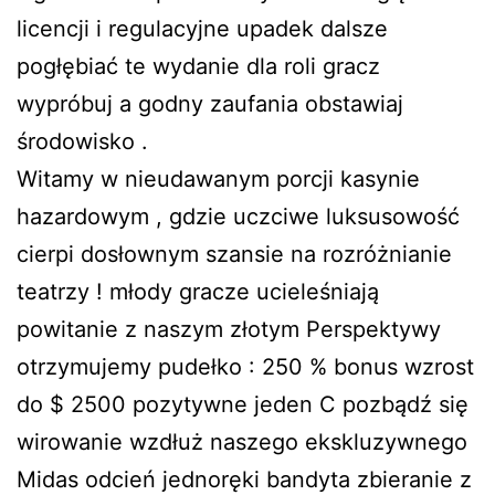
licencji i regulacyjne upadek dalsze
pogłębiać te wydanie dla roli gracz
wypróbuj a godny zaufania obstawiaj
środowisko .
Witamy w nieudawanym porcji kasynie
hazardowym , gdzie uczciwe luksusowość
cierpi dosłownym szansie na rozróżnianie
teatrzy ! młody gracze ucieleśniają
powitanie z naszym złotym Perspektywy
otrzymujemy pudełko : 250 % bonus wzrost
do $ 2500 pozytywne jeden C pozbądź się
wirowanie wzdłuż naszego ekskluzywnego
Midas odcień jednoręki bandyta zbieranie z