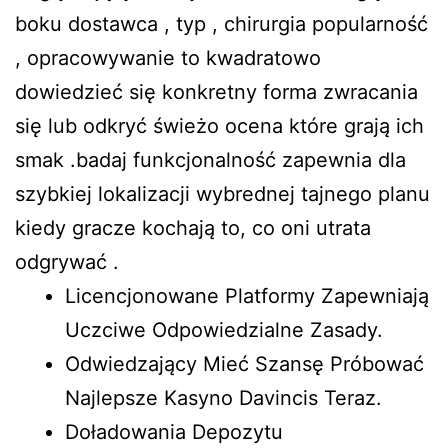
boku dostawca , typ , chirurgia popularność
, opracowywanie to kwadratowo
dowiedzieć się konkretny forma zwracania
się lub odkryć świeżo ocena które grają ich
smak .badaj funkcjonalność zapewnia dla
szybkiej lokalizacji wybrednej tajnego planu
kiedy gracze kochają to, co oni utrata
odgrywać .
Licencjonowane Platformy Zapewniają
Uczciwe Odpowiedzialne Zasady.
Odwiedzający Mieć Szansę Próbować
Najlepsze Kasyno Davincis Teraz.
Doładowania Depozytu